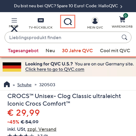
Du bist neu bei QVC? Spare 10 Euro! Code: HalloQVC
Zum
Hauptinhalt
springen
0
MENÜ
WARENKORB
TV-RÜCKBLICK
MEIN QVC
Lieblingsprodukt
finden
Wenn
Tagesangebot
Neu
30 Jahre QVC
Cool mit QVC
Vorschläge
verfügbar
sind,
verwenden
Sie
Schuhe
320503
die
CROCS™ Unisex- Clog Classic ultraleicht
Pfeiltasten
Iconic Crocs Comfort™
nach
Gelöscht
€ 29,99
oben
und
-45%
€ 54,99
nach
inkl. USt,
zzgl. Versand
unten