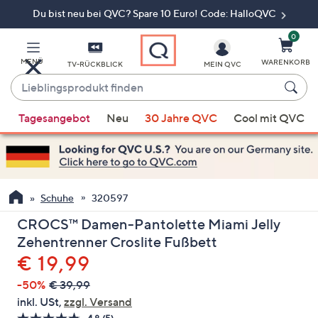
Du bist neu bei QVC? Spare 10 Euro! Code: HalloQVC
Zum
Hauptinhalt
springen
0
MENÜ
WARENKORB
TV-RÜCKBLICK
MEIN QVC
Lieblingsprodukt
finden
Wenn
Tagesangebot
Neu
30 Jahre QVC
Cool mit QVC
Vorschläge
verfügbar
sind,
verwenden
Sie
Schuhe
320597
die
CROCS™ Damen-Pantolette Miami Jelly
Pfeiltasten
Zehentrenner Croslite Fußbett
nach
Gelöscht
€ 19,99
oben
und
-50%
€ 39,99
nach
inkl. USt,
zzgl. Versand
unten