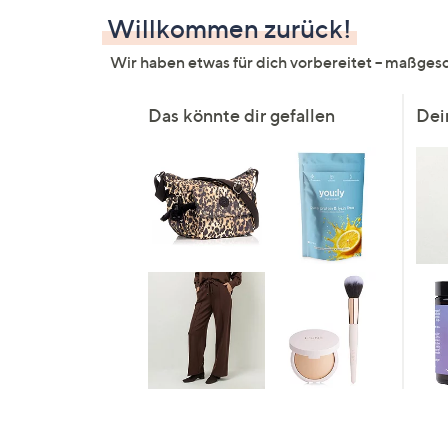
Si
Willkommen zurück!
au
T
Wir haben etwas für dich vorbereitet – maßg
G
n
Das könnte dir gefallen
Dei
li
b
re
u
di
an