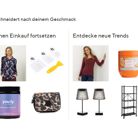
e
f
ouch-
eschneidert nach deinem Geschmack
eräten
ach
nen Einkauf fortsetzen
Entdecke neue Trends
nks
zw.
chts,
m
ese
zuzeigen.