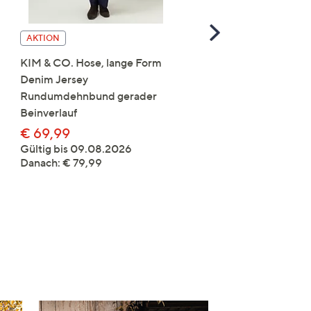
Scroll
AKTION
AKTION
Right
KIM & CO. Hose, lange Form
STRANDFEIN Bluse
Denim Jersey
Hemdblusenkragen Schl
Rundumdehnbund gerader
Form figurumspielend
Beinverlauf
€ 79,99
€ 69,99
Gültig bis 09.08.2026
Danach: € 89,99
Gültig bis 09.08.2026
Danach: € 79,99