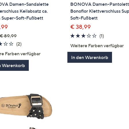
VA Damen-Sandalette
BONOVA Damen-Pantolet
erschluss Keilabsatz ca.
Bonoflor Klettverschluss Su
 Super-Soft-Fußbett
Soft-Fußbett
,99
€ 38,99
3.0
1
€ 89,99
(1)
von
Bewertung
3.0
2
(2)
Weitere Farben verfügbar
5
von
Bewertungen
re Farben verfügbar
5
In den Warenkorb
n Warenkorb