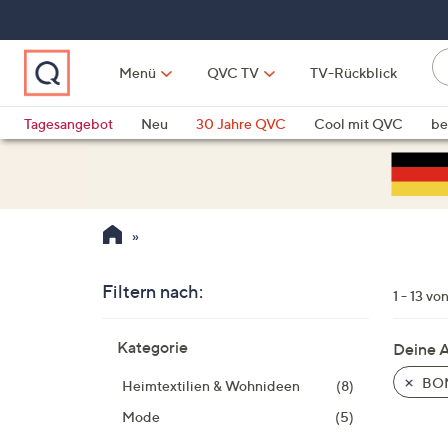
Zum
Hauptinhalt
springen
Li
Menü
QVC TV
TV-Rückblick
fi
W
Vo
Tagesangebot
Neu
30 Jahre QVC
Cool mit QVC
be
ve
QLINARISCH
Technik
si
v
Si
di
Pf
n
Filtern nach:
1 - 13 vo
o
Zur
u
Kategorie
Deine 
Produktliste
n
springen
BO
u
Heimtextilien & Wohnideen
(8)
o
Mode
(5)
w