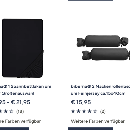
na® 1 Spannbettlaken uni
biberna® 2 Nackenrollenbe
y Größenauswahl
uni Feinjersey ca.15x40cm
95 - € 21,95
€ 15,95
4.2
18
4.0
2
(18)
(2)
von
Bewertungen
von
Bewertung
re Farben verfügbar
Weitere Farben verfügbar
5
5