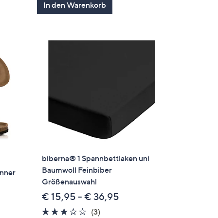
In den Warenkorb
biberna® 1 Spannbettlaken uni
Baumwoll Feinbiber
nner
Größenauswahl
€ 15,95 - € 36,95
3.0
3
(3)