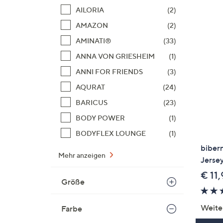
AILORIA
(2)
AMAZON
(2)
AMINATI®
(33)
ANNA VON GRIESHEIM
(1)
ANNI FOR FRIENDS
(3)
AQURAT
(24)
BARICUS
(23)
BODY POWER
(1)
BODYFLEX LOUNGE
(1)
biber
Mehr anzeigen
Jerse
€ 11,
Größe
Weite
Farbe