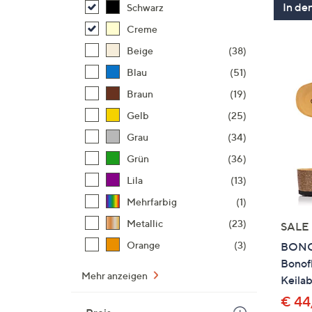
In de
Schwarz
Creme
Beige
(38)
Blau
(51)
Braun
(19)
Gelb
(25)
Grau
(34)
Grün
(36)
Lila
(13)
Mehrfarbig
(1)
Metallic
(23)
SALE
Orange
(3)
BONO
Bonofl
Mehr anzeigen
Keilab
€ 44