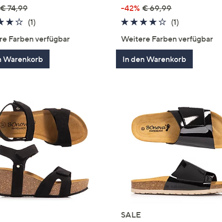
€ 74,99
-42%
€ 69,99
4.0
1
4.0
1
(1)
(1)
von
Bewertungen
von
Bewertung
re Farben verfügbar
Weitere Farben verfügbar
5
5
n Warenkorb
In den Warenkorb
SALE