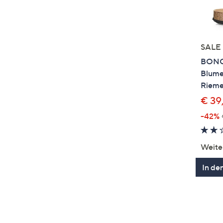
SALE
BONO
Blumen
Rieme
€ 39
-42%
Weite
In de