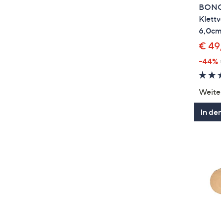
BONO
Klettv
6,0cm
€ 49
-44%
Weite
In de