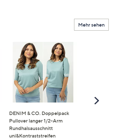
Mehr sehen
Scroll
Right
DENIM & CO. Doppelpack
STRANDFEIN Punto-Ho
Pullover langer 1/2-Arm
elastisch Rundumdehnb
Rundhalsausschnitt
Logo-Stickerei weites B
uni&Kontraststreifen
€ 109,99