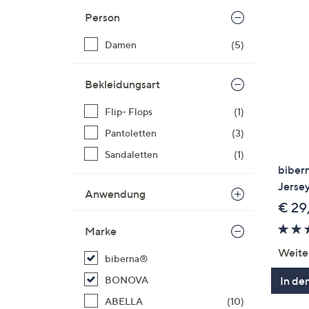
Si
Person
au
T
Damen
(5)
G
n
Bekleidungsart
li
b
Flip- Flops
(1)
re
Pantoletten
(3)
u
Sandaletten
(1)
di
biber
an
Jerse
Anwendung
€ 29
Marke
Weite
biberna®
In de
BONOVA
ABELLA
(10)