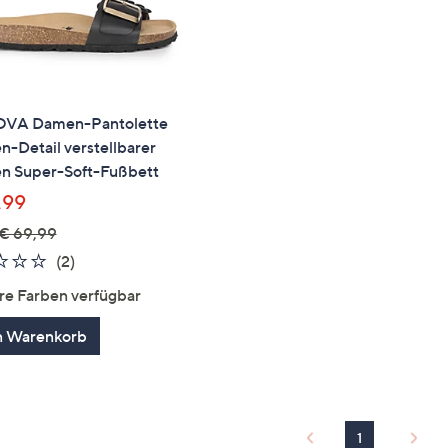
VA Damen-Pantolette
-Detail verstellbarer
n Super-Soft-Fußbett
,99
€ 69,99
2.0
2
(2)
von
Bewertungen
re Farben verfügbar
5
n Warenkorb
1