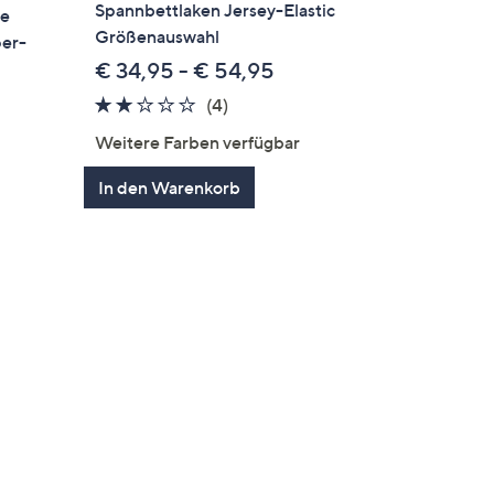
Spannbettlaken Jersey-Elastic
te
Größenauswahl
per-
€ 34,95 - € 54,95
2.0
4
(4)
von
Bewertungen
Weitere Farben verfügbar
5
en
In den Warenkorb