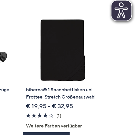
züge
biberna® 1 Spannbettlaken uni
Frottee-Stretch Größenauswahl
€ 19,95 - € 32,95
4.0
1
(1)
en
von
Bewertungen
Weitere Farben verfügbar
5