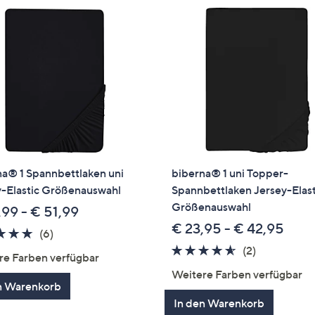
e
f
ouch-
eräten
ach
nks
zw.
chts,
m
ese
na® 1 Spannbettlaken uni
biberna® 1 uni Topper-
zuzeigen.
y-Elastic Größenauswahl
Spannbettlaken Jersey-Elast
Größenauswahl
,99 - € 51,99
€ 23,95 - € 42,95
4.7
6
(6)
von
Bewertungen
4.5
2
(2)
re Farben verfügbar
5
von
Bewertung
Weitere Farben verfügbar
5
n Warenkorb
In den Warenkorb