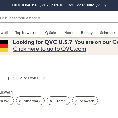
Du bist neu bei QVC? Spare 10 Euro! Code: HalloQVC
eblingsprodukt
nden
enn
rschläge
:well
Top bewertet
Q Sale
Mode
Beauty
Schmuck
rfügbar
nd,
erwenden
e
e
eiltasten
ach
n 13
|
Seite 1 von 1
ben
nd
Auswahl:
ach
NOVA
biberna®
Creme
Schwarz
nten
der
ischen