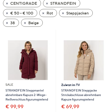
CENTIGRADE
STRANDFEIN
oder
wischen
€ 50 - € 100
Rot
Steppjacken
Sie
auf
38
Beige
Touch-
Geräten
nach
links
bzw.
rechts,
um
diese
anzuzeigen.
SALE
Zuletzt im TV
STRANDFEIN Steppjacke
STRANDFEIN Steppmantel
Strickabschlüsse abnehmbare
abnehmbare Kapuze 2-Wege-
Kapuze figurumspielend
Reißverschluss figurumspielend
€ 69,99
€ 99,99