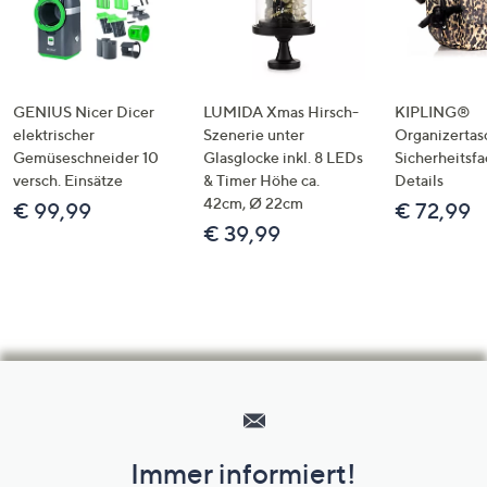
GENIUS Nicer Dicer
LUMIDA Xmas Hirsch-
KIPLING®
elektrischer
Szenerie unter
Organizertas
Gemüseschneider 10
Glasglocke inkl. 8 LEDs
Sicherheitsf
versch. Einsätze
& Timer Höhe ca.
Details
42cm, Ø 22cm
€ 99,99
€ 72,99
€ 39,99
Hilfeseiten,
Service
und
Immer informiert!
Unternehmensinformationen