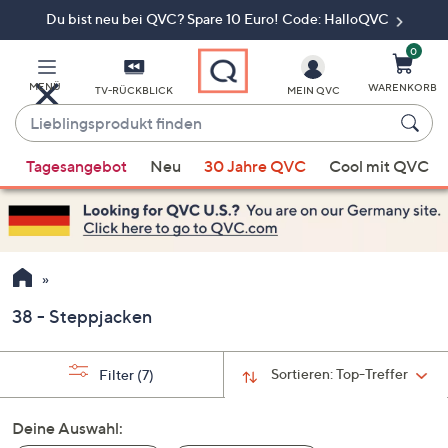
Du bist neu bei QVC? Spare 10 Euro! Code: HalloQVC
Zum
Hauptinhalt
springen
0
MENÜ
WARENKORB
TV-RÜCKBLICK
MEIN QVC
Lieblingsprodukt
finden
Wenn
Tagesangebot
Neu
30 Jahre QVC
Cool mit QVC
Vorschläge
verfügbar
sind,
verwenden
Sie
die
38 - Steppjacken
Pfeiltasten
nach
oben
Sortieren:
Top-Treffer
Filter
(7)
und
nach
Deine Auswahl:
unten