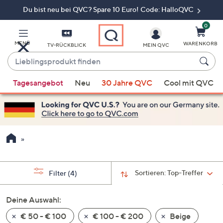
Du bist neu bei QVC? Spare 10 Euro! Code: HalloQVC
Zum
Hauptinhalt
springen
0
MENÜ
WARENKORB
TV-RÜCKBLICK
MEIN QVC
Lieblingsprodukt
finden
Wenn
Tagesangebot
Neu
30 Jahre QVC
Cool mit QVC
Vorschläge
verfügbar
sind,
verwenden
Sie
die
Pfeiltasten
nach
Sortieren:
Top-Treffer
Filter
(4)
oben
und
Deine Auswahl:
nach
€ 50 - € 100
€ 100 - € 200
Beige
unten