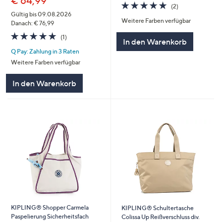
€ 64,99
5.0
2
(2)
von
Bewertungen
Gültig bis 09.08.2026
Weitere Farben verfügbar
5
Danach: € 76,99
5.0
1
(1)
In den Warenkorb
von
Bewertungen
Q Pay: Zahlung in 3 Raten
5
Weitere Farben verfügbar
In den Warenkorb
KIPLING® Shopper Carmela
KIPLING® Schultertasche
Paspelierung Sicherheitsfach
Colissa Up Reißverschluss div.