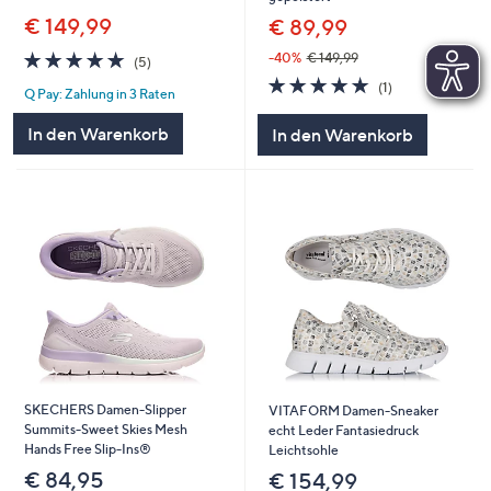
€ 149,99
€ 89,99
5.0
5
-40%
€ 149,99
(5)
von
Bewertungen
5.0
1
(1)
Q Pay: Zahlung in 3 Raten
5
von
Bewertungen
5
In den Warenkorb
In den Warenkorb
SKECHERS Damen-Slipper
VITAFORM Damen-Sneaker
Summits-Sweet Skies Mesh
echt Leder Fantasiedruck
Hands Free Slip-Ins®
Leichtsohle
€ 84,95
€ 154,99