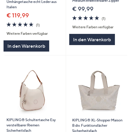
Medium erweiterbarer Zipper
Umhängetasche echt Leder aus
Italien
€ 99,99
€ 119,99
5.0
1
(1)
von
Bewertungen
5.0
1
(1)
Weitere Farben verfügbar
5
von
Bewertungen
Weitere Farben verfügbar
5
In den Warenkorb
In den Warenkorb
KIPLING® Schultertasche Esy
KIPLING® XL-Shopper Maison
verstellbarer Riemen
B div. Funktionsfächer
Sicherheitsfach
Sicherheitsfach