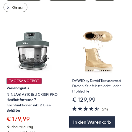
oder
Grau
wischen
Sie
auf
Touch-
Geräten
nach
links
bzw.
rechts,
um
DAWID by Dawid Tomaszewski
TAGESANGEBOT
diese
Damen-Stiefelette echt Leder
Versand gratis
anzuzeigen.
Profilsohle
NINJA® AS101EU CRISPi PRO
€ 129,99
Heißluftfritteuse 7
Kochfunktionen inkl. 2 Glas-
4.4
74
(74)
Behälter
von
Bewertungen
€ 179,99
5
In den Warenkorb
Nur heute gültig