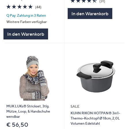
(31)
von
Bewertungen
4.8
44
(44)
5
von
Bewertungen
In den Warenkorb
Q Pay: Zahlung in 3 Raten
5
Weitere Farben verfügbar
In den Warenkorb
MUK LUKs® Strickset, 3tlg.
SALE
Mütze, Loop, & Handschuhe
KUHN RIKON HOTPAN® 3in1-
wendbar
Thermo-Kochtopf Ø 18cm, 2,0L
Volumen Edelstahl
€ 56,50