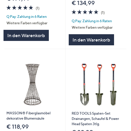
€ 134,99
5.0
1
(1)
5.0
1
von
Bewertungen
(1)
von
Bewertungen
Q Pay: Zahlung in 6 Raten
5
Q Pay: Zahlung in 6 Raten
5
Weitere Farben verfügbar
Weitere Farben verfügbar
In den Warenkorb
In den Warenkorb
MASSON® Fiberglasmöbel
RED TOOLS Spaten-Set
dekorative Blumensäule
Drainangen, Schaufel & Power
Head Spaten 3tlg.
€ 118,99