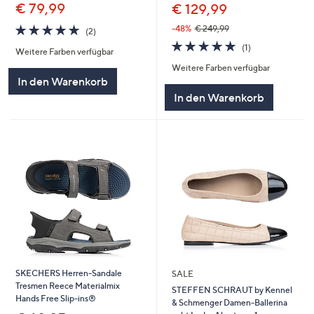
€ 79,99
€ 129,99
5.0
2
-48%
€ 249,99
(2)
von
Bewertungen
5.0
1
(1)
Weitere Farben verfügbar
5
von
Bewertungen
Weitere Farben verfügbar
5
In den Warenkorb
In den Warenkorb
SKECHERS Herren-Sandale
SALE
Tresmen Reece Materialmix
STEFFEN SCHRAUT by Kennel
Hands Free Slip-ins®
& Schmenger Damen-Ballerina