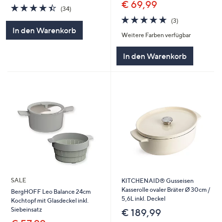
€ 69,99
4.4
34
(34)
von
Bewertungen
5.0
3
(3)
5
von
Bewertungen
In den Warenkorb
Weitere Farben verfügbar
5
In den Warenkorb
SALE
KITCHENAID® Gusseisen
Kasserolle ovaler Bräter Ø 30cm /
BergHOFF Leo Balance 24cm
5,6L inkl. Deckel
Kochtopf mit Glasdeckel inkl.
Siebeinsatz
€ 189,99