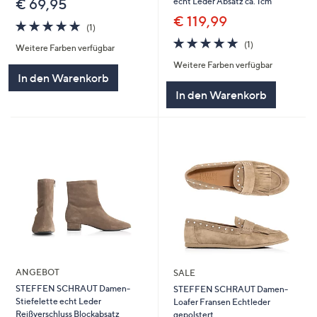
echt Leder Absatz ca. 1cm
€ 69,95
€ 119,99
5.0
1
(1)
von
Bewertungen
5.0
1
(1)
Weitere Farben verfügbar
5
von
Bewertungen
Weitere Farben verfügbar
5
In den Warenkorb
In den Warenkorb
ANGEBOT
SALE
STEFFEN SCHRAUT Damen-
STEFFEN SCHRAUT Damen-
Stiefelette echt Leder
Loafer Fransen Echtleder
Reißverschluss Blockabsatz
gepolstert