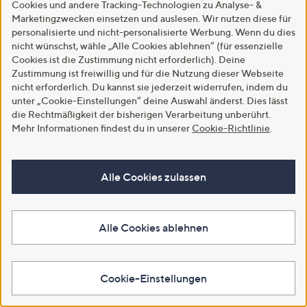
aufgesetzte Taschen
Cookies und andere Tracking-Technologien zu Analyse- &
figurumspielend
5.0
2
Marketingzwecken einsetzen und auslesen. Wir nutzen diese für
(2)
von
Bewertungen
€ 89,99
personalisierte und nicht-personalisierte Werbung. Wenn du dies
Weitere Farben verfügbar
5
nicht wünschst, wähle „Alle Cookies ablehnen“ (für essenzielle
5.0
6
(6)
Cookies ist die Zustimmung nicht erforderlich). Deine
von
Bewertungen
In den Warenkorb
Zustimmung ist freiwillig und für die Nutzung dieser Webseite
Weitere Farben verfügbar
5
nicht erforderlich. Du kannst sie jederzeit widerrufen, indem du
unter „Cookie-Einstellungen“ deine Auswahl änderst. Dies lässt
In den Warenkorb
die Rechtmäßigkeit der bisherigen Verarbeitung unberührt.
Mehr Informationen findest du in unserer
Cookie-Richtlinie
.
Alle Cookies zulassen
Alle Cookies ablehnen
SALE
SALE
Cookie-Einstellungen
DINE 'N' DANCE Pullover
ANNA VON GRIESHEIM
Rippenstrick V-Ausschnitt
Pullover 100% Kaschmir