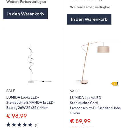
Weitere Farben verfügbar
5
von
Bewertungen
Weitere Farben verfügbar
5
In den Warenkorb
In den Warenkorb
SALE
SALE
LUMIDA Looks LED-
LUMIDA Looks LED-
Stehleuchte EMANDA 1x LED-
Stehleuchte Cord-
Board / 26W 25x25x144cm
Lampenschirm Fußschalter Höhe
189cm
€ 98,99
€ 89,99
5.0
1
(1)