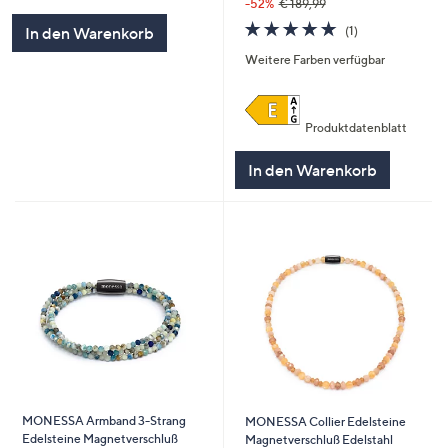
von
Bewertungen
-52%
€ 189,99
5
5.0
1
(1)
In den Warenkorb
von
Bewertungen
Weitere Farben verfügbar
5
Produktdatenblatt
In den Warenkorb
MONESSA Armband 3-Strang
MONESSA Collier Edelsteine
Edelsteine Magnetverschluß
Magnetverschluß Edelstahl