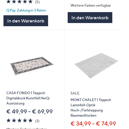
5.0
5
von
Bewertungen
(5)
Weitere Farben verfügbar
von
Bewertungen
5
Q Pay: Zahlung in 3 Raten
5
In den Warenkorb
In den Warenkorb
CASA FONDO 1 Teppich
SALE
Digitaldruck Kunstfell HeiQ-
MONT CHALET 1 Teppich
Ausrüstung
Lammfell-Optik
Hoch-/Tiefsteppung
€ 49,99 - € 69,99
Baumwollrücken
5.0
3
(3)
€ 34,99 - € 74,99
von
Bewertungen