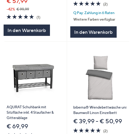
€ 57,99
5.0
2
(2)
von
Bewertungen
-42%
€ 99,99
Q Pay: Zahlung in 6 Raten
5
5.0
1
(1)
Weitere Farben verfügbar
von
Bewertungen
5
In den Warenkorb
In den Warenkorb
AQURAT Schuhbank mit
biberna® Wendebettwäsche uni
Sitzfläche inkl. 4 Staufächer &
Baumwoll Linon Einzelbett
Gitterablage
€ 39,99 - € 50,99
€ 69,99
5.0
2
(2)