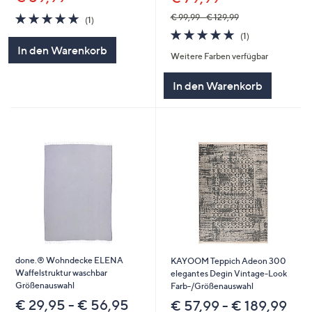
5.0
1
€ 99,99 - € 129,99
(1)
von
Bewertungen
5.0
1
(1)
5
von
Bewertungen
In den Warenkorb
Weitere Farben verfügbar
5
In den Warenkorb
done.® Wohndecke ELENA
KAYOOM Teppich Adeon 300
Waffelstruktur waschbar
elegantes Degin Vintage-Look
Größenauswahl
Farb-/Größenauswahl
€ 29,95 - € 56,95
€ 57,99 - € 189,99