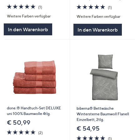
5.0
1
5.0
1
(1)
(1)
von
Bewertungen
von
Bewertungen
Weitere Farben verfügbar
Weitere Farben verfügbar
5
5
In den Warenkorb
In den Warenkorb
done.® Handtuch-Set DELUXE
biberna® Bettwäsche
uni 100% Baumwolle 4tlg.
Wintersterne Baumwoll Flanell
Einzelbett, 2tlg.
€ 50,99
€ 54,95
5.0
2
(2)
von
Bewertungen
5.0
1
(1)