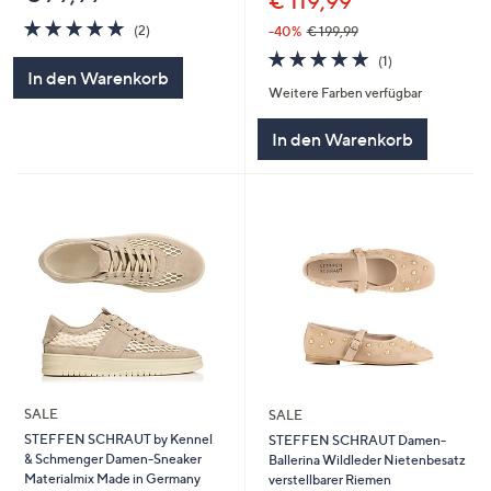
€ 119,99
5.0
2
(2)
-40%
€ 199,99
von
Bewertungen
5.0
1
(1)
5
von
Bewertungen
In den Warenkorb
Weitere Farben verfügbar
5
In den Warenkorb
SALE
SALE
STEFFEN SCHRAUT by Kennel
STEFFEN SCHRAUT Damen-
& Schmenger Damen-Sneaker
Ballerina Wildleder Nietenbesatz
Materialmix Made in Germany
verstellbarer Riemen