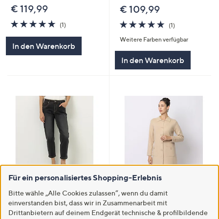
€ 119,99
€ 109,99
5.0
1
5.0
1
(1)
(1)
von
Bewertungen
von
Bewertungen
Weitere Farben verfügbar
5
5
In den Warenkorb
In den Warenkorb
Für ein personalisiertes Shopping-Erlebnis
Neu
JUBI
KNALLER
Bitte wähle „Alle Cookies zulassen“, wenn du damit
STRANDFEIN Jeanshose 5-
STEFFEN SCHRAUT
einverstanden bist, dass wir in Zusammenarbeit mit
Pocket-Style bedruckt O-Form
Strickmantel Ärmelaufschlag
Drittanbietern auf deinem Endgerät technische & profilbildende
€ 99,99