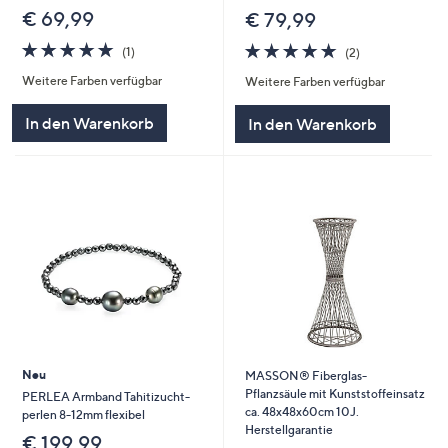
€ 69,99
€ 79,99
5.0
1
5.0
2
(1)
(2)
von
Bewertungen
von
Bewertungen
Weitere Farben verfügbar
Weitere Farben verfügbar
5
5
In den Warenkorb
In den Warenkorb
Neu
MASSON® Fiberglas-
Pflanzsäule mit Kunststoffeinsatz
PERLEA Armband Tahitizucht-
ca. 48x48x60cm 10J.
perlen 8-12mm flexibel
Herstellgarantie
€ 199,99