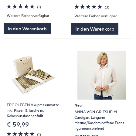
5.0
1
5.0
3
(1)
(3)
von
Bewertungen
von
Bewertungen
Weitere Farben verfügbar
Weitere Farben verfügbar
5
5
In den Warenkorb
In den Warenkorb
ERGOLEBEN Akupressurmatte
Neu
inkl. Kissen & Tasche m.
ANNA VON GRIESHEIM
Kokosnussfaser gefüllt
Cardigan, Langarm
Merino/Kaschmir offene Front
€ 59,99
figurmumspielend
5.0
1
(1)