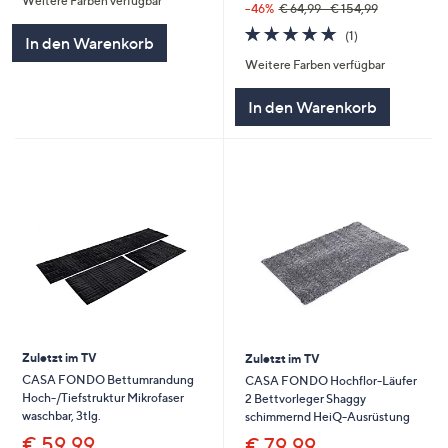
Weitere Farben verfügbar
5
--46%
€ 64,99 - € 154,99
5.0
1
(1)
In den Warenkorb
von
Bewertungen
Weitere Farben verfügbar
5
In den Warenkorb
Zuletzt im TV
Zuletzt im TV
CASA FONDO Bettumrandung
CASA FONDO Hochflor-Läufer
Hoch-/Tiefstruktur Mikrofaser
2 Bettvorleger Shaggy
waschbar, 3tlg.
schimmernd HeiQ-Ausrüstung
€ 59,99
€ 79,99