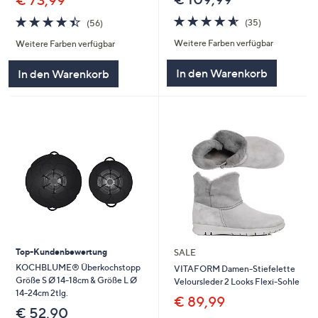
4.6
35
4.4
56
(35)
(56)
von
Bewertungen
von
Bewertungen
Weitere Farben verfügbar
Weitere Farben verfügbar
5
5
In den Warenkorb
In den Warenkorb
Top-Kundenbewertung
SALE
KOCHBLUME® Überkochstopp
VITAFORM Damen-Stiefelette
Größe S Ø 14-18cm & Größe L Ø
Veloursleder 2 Looks Flexi-Sohle
14-24cm 2tlg.
€ 89,99
€ 52,90