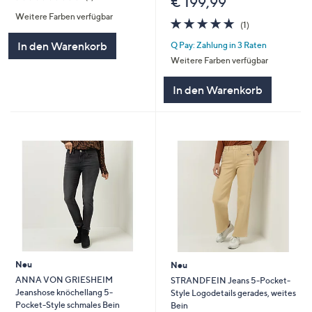
€ 199,99
von
Bewertungen
Weitere Farben verfügbar
5
5.0
1
(1)
von
Bewertungen
In den Warenkorb
Q Pay: Zahlung in 3 Raten
5
Weitere Farben verfügbar
In den Warenkorb
Neu
Neu
ANNA VON GRIESHEIM
STRANDFEIN Jeans 5-Pocket-
Jeanshose knöchellang 5-
Style Logodetails gerades, weites
Pocket-Style schmales Bein
Bein