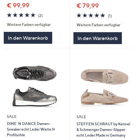
€ 99,99
€ 79,99
5.0
2
5.0
1
(2)
(1)
von
Bewertungen
von
Bewertungen
Weitere Farben verfügbar
Weitere Farben verfügbar
5
5
In den Warenkorb
In den Warenkorb
SALE
SALE
DINE `N`DANCE Damen-
STEFFEN SCHRAUT by Kennel
Sneaker echt Leder Weite H
& Schmenger Damen-Slipper
Profilsohle
echt Leder Made in Germany