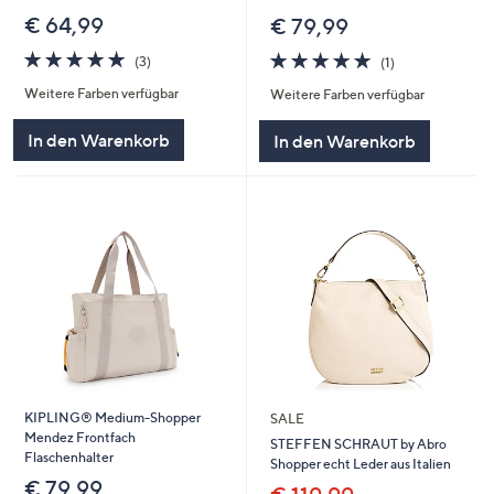
€ 64,99
€ 79,99
5.0
3
5.0
1
(3)
(1)
von
Bewertungen
von
Bewertungen
Weitere Farben verfügbar
Weitere Farben verfügbar
5
5
In den Warenkorb
In den Warenkorb
KIPLING® Medium-Shopper
SALE
Mendez Frontfach
STEFFEN SCHRAUT by Abro
Flaschenhalter
Shopper echt Leder aus Italien
€ 79,99