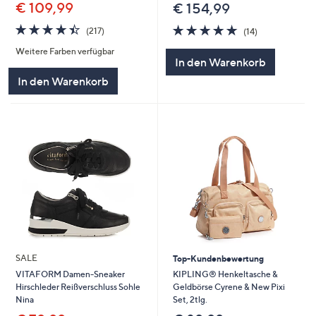
€ 109,99
€ 154,99
4.4
217
4.8
14
(217)
(14)
von
Bewertungen
von
Bewertungen
Weitere Farben verfügbar
5
5
In den Warenkorb
In den Warenkorb
SALE
Top-Kundenbewertung
KIPLING® Henkeltasche &
VITAFORM Damen-Sneaker
Geldbörse Cyrene & New Pixi
Hirschleder Reißverschluss Sohle
Set, 2tlg.
Nina