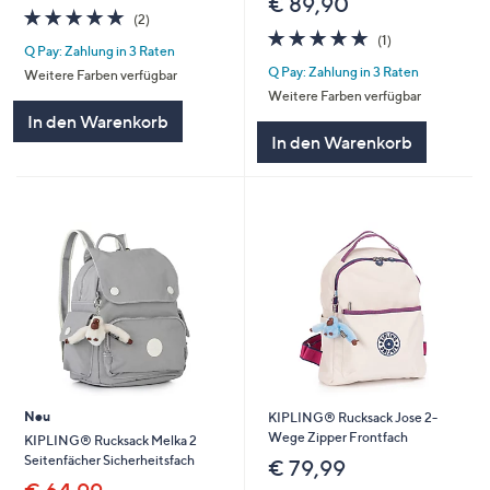
€ 89,90
5.0
2
(2)
von
Bewertungen
5.0
1
(1)
Q Pay: Zahlung in 3 Raten
5
von
Bewertungen
Q Pay: Zahlung in 3 Raten
5
Weitere Farben verfügbar
Weitere Farben verfügbar
In den Warenkorb
In den Warenkorb
Neu
KIPLING® Rucksack Jose 2-
Wege Zipper Frontfach
KIPLING® Rucksack Melka 2
Seitenfächer Sicherheitsfach
€ 79,99