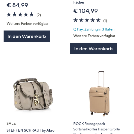
Fächer
€ 84,99
€ 104,99
5.0
2
(2)
von
Bewertungen
5.0
1
(1)
Weitere Farben verfügbar
5
von
Bewertungen
Q Pay: Zahlung in 3 Raten
5
In den Warenkorb
Weitere Farben verfügbar
In den Warenkorb
SALE
ROCK Reisegepäck
Softshellkoffer Harper Größe
STEFFEN SCHRAUT by Abro