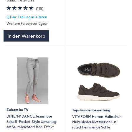
Danach: € 248,99
4.6
118
(118)
von
Bewertungen
Q Pay: Zahlung in 3 Raten
5
Weitere Farben verfügbar
In den Warenkorb
Zuletzt im TV
Top-Kundenbewertung
DINE 'N' DANCE Jeanshose
VITAFORM Herren-Halbschuh
Salsa 5-Pocket-Style Umschlag
Nubukleder Klettverschluss
am Saum leichter Used-Effekt
rutschhemmende Sohle