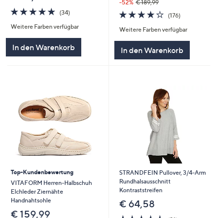
-52%
€ 189,99
4.9
34
4.0
176
(34)
(176)
von
Bewertungen
von
Bewertungen
Weitere Farben verfügbar
5
Weitere Farben verfügbar
5
In den Warenkorb
In den Warenkorb
Top-Kundenbewertung
STRANDFEIN Pullover, 3/4-Arm
Rundhalsausschnitt
VITAFORM Herren-Halbschuh
Kontraststreifen
Elchleder Ziernähte
Handnahtsohle
€ 64,58
€ 159,99
4.5
31