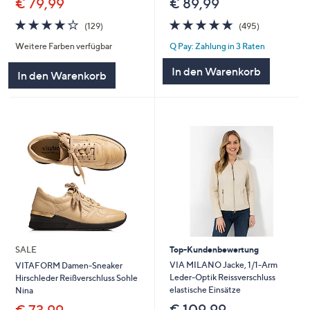
€ 89,99
€ 79,99
4.7
495
4.0
129
(495)
(129)
von
Bewertunge
von
Bewertungen
Q Pay: Zahlung in 3 Raten
Weitere Farben verfügbar
5
5
In den Warenkorb
In den Warenkorb
SALE
Top-Kundenbewertung
VIA MILANO Jacke, 1/1-Arm
VITAFORM Damen-Sneaker
Leder-Optik Reissverschluss
Hirschleder Reißverschluss Sohle
elastische Einsätze
Nina
€ 109,99
€ 73,99