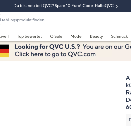
Du bist neu bei QVC? Spare 10 Euro! Code: HalloQVC
eblingsprodukt
nden
enn
rschläge
:well
Top bewertet
Q Sale
Mode
Beauty
Schmuck
rfügbar
nd,
erwenden
e
e
A
eiltasten
ach
k
ben
R
nd
D
ach
6
nten
der
D
ischen