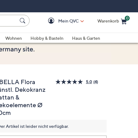
0
Mein QVC
Warenkorb
Einkaufswagen ist le
Wohnen
Hobby & Basteln
Haus & Garten
BELLA Flora
5.0
(4)
4
ünstl. Dekokranz
Bewertungen
lesen.
attan &
Link
auf
ekoelemente Ø
derselben
0cm
Seite.
er Artikel ist leider nicht verfügbar.