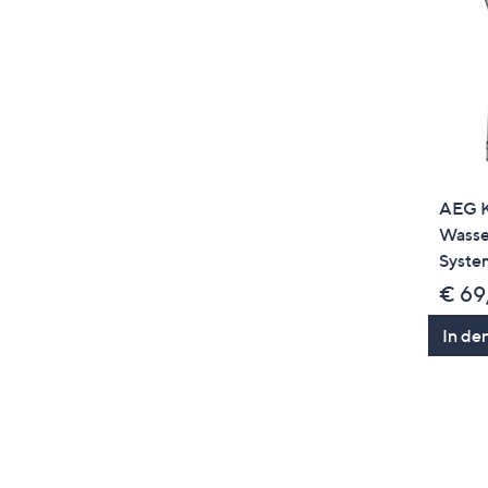
AEG K
Wasse
Syste
€ 69
In de