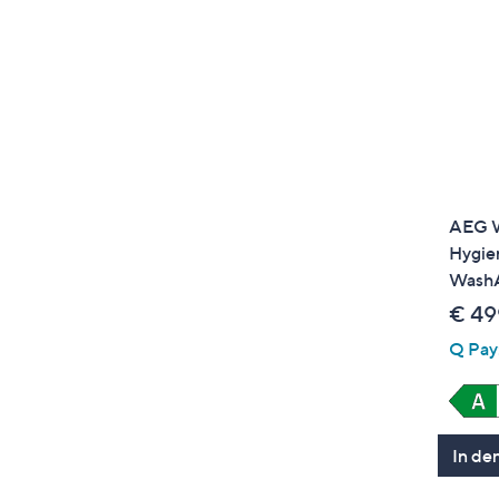
AEG W
Hygie
WashA
€ 49
Q Pay:
In de