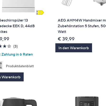
eschirrspüler 13
AEG AHM4W Handmixer m
decke EEK D, 44dB
Zubehörstation 5 Stufen, 5
pikes
Watt
9,99
€ 39,99
3.7
3
(3)
In den Warenkorb
von
Bewertungen
 Zahlung in 6 Raten
5
Produktdatenblatt
n Warenkorb