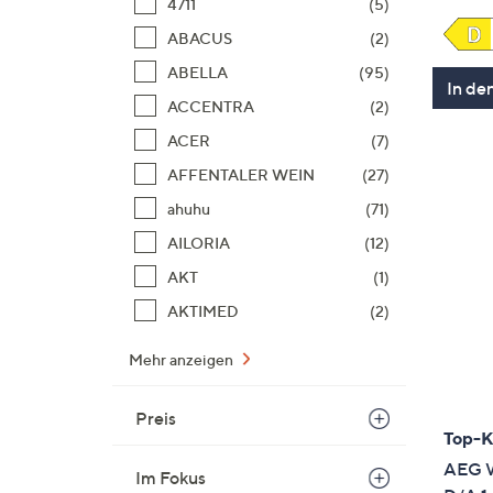
4711
(5)
ABACUS
(2)
ABELLA
(95)
In de
ACCENTRA
(2)
ACER
(7)
AFFENTALER WEIN
(27)
ahuhu
(71)
AILORIA
(12)
AKT
(1)
AKTIMED
(2)
Mehr anzeigen
Preis
Top-
AEG W
Im Fokus