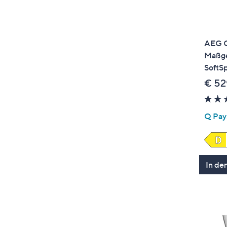
AEG G
Maßge
SoftS
€ 52
Q Pay:
In de