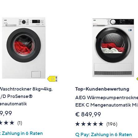
e
f
ouch-
eräten
ach
nks
zw.
chts,
m
ese
zuzeigen.
aschtrockner 8kg+4kg,
Top-Kundenbewertung
/D ProSense®
AEG Wärmepumpentrockner
nautomatik
EEK C Mengenautomatik Mi
9,99
€ 849,99
5.0
1
(1)
4.8
196
(196)
von
Bewertungen
von
Bewertu
 Zahlung in 6 Raten
Q Pay: Zahlung in 6 Raten
5