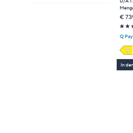
D/A 1
Menge
€ 73
Q Pay:
In de