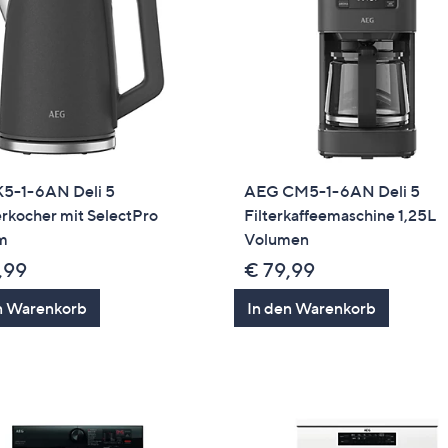
5-1-6AN Deli 5
AEG CM5-1-6AN Deli 5
rkocher mit SelectPro
Filterkaffeemaschine 1,25L
m
Volumen
,99
€ 79,99
n Warenkorb
In den Warenkorb