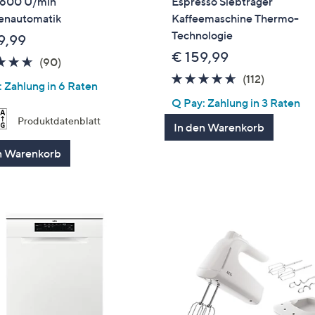
.600 U/min
Espresso Siebträger
nautomatik
Kaffeemaschine Thermo-
Technologie
9,99
€ 159,99
4.6
90
(90)
von
Bewertungen
4.6
112
(112)
 Zahlung in 6 Raten
5
von
Bewertun
Q Pay: Zahlung in 3 Raten
5
Produktdatenblatt
In den Warenkorb
n Warenkorb