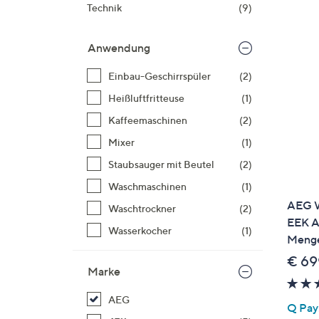
Si
Technik
(9)
au
T
Anwendung
G
n
Einbau-Geschirrspüler
(2)
li
Heißluftfritteuse
(1)
b
Kaffeemaschinen
(2)
re
Mixer
(1)
u
di
Staubsauger mit Beutel
(2)
an
Waschmaschinen
(1)
AEG W
Waschtrockner
(2)
EEK A
Wasserkocher
(1)
Menge
€ 69
Marke
AEG
Q Pay: