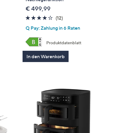
€ 499,99
4.0
12
(12)
von
Bewertungen
Q Pay: Zahlung in 6 Raten
5
gen
Produktdatenblatt
In den Warenkorb