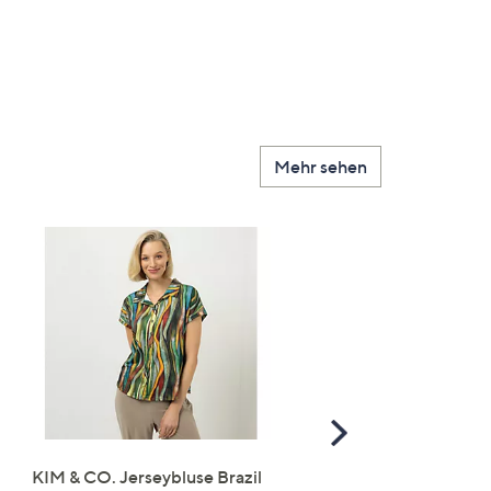
Mehr sehen
Scroll
Right
KIM & CO. Jerseybluse Brazil
you:ly Pure Protein Limo