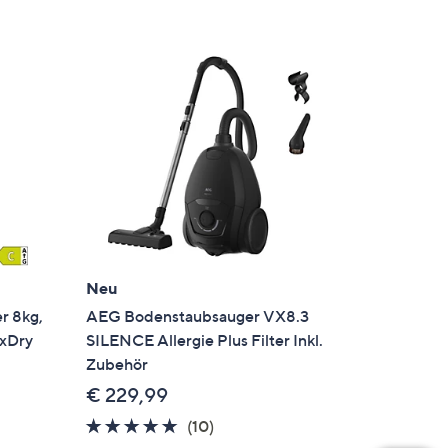
Neu
 8kg,
AEG Bodenstaubsauger VX8.3
xDry
SILENCE Allergie Plus Filter Inkl.
Zubehör
€ 229,99
ngen
4.7
10
(10)