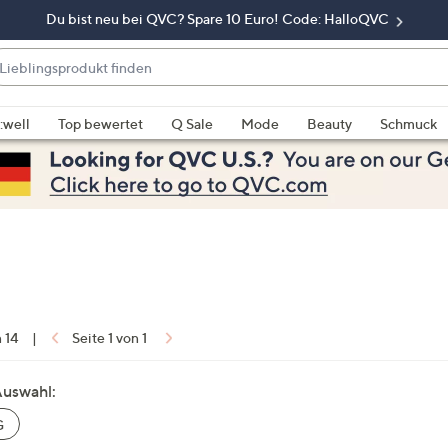
Du bist neu bei QVC? Spare 10 Euro! Code: HalloQVC
eblingsprodukt
nden
enn
rschläge
:well
Top bewertet
Q Sale
Mode
Beauty
Schmuck
rfügbar
nd,
erwenden
e
e
eiltasten
ach
ben
nd
n 14
|
Seite 1 von 1
ach
nten
Auswahl:
der
G
ischen