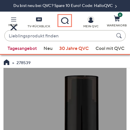
Du bist neu bei QVC? Spare 10 Euro! Code: HalloQVC
Zum
Hauptinhalt
springen
0
MENÜ
WARENKORB
TV-RÜCKBLICK
MEIN QVC
Lieblingsprodukt
finden
Wenn
Tagesangebot
Neu
30 Jahre QVC
Cool mit QVC
Vorschläge
verfügbar
278539
sind,
verwenden
Sie
die
Pfeiltasten
nach
oben
und
nach
unten