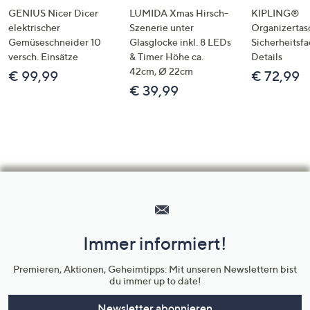
GENIUS Nicer Dicer
LUMIDA Xmas Hirsch-
KIPLING®
elektrischer
Szenerie unter
Organizertas
Gemüseschneider 10
Glasglocke inkl. 8 LEDs
Sicherheitsf
versch. Einsätze
& Timer Höhe ca.
Details
42cm, Ø 22cm
€ 99,99
€ 72,99
€ 39,99
Hilfeseiten,
Service
und
Immer informiert!
Unternehmensinformationen
Premieren, Aktionen, Geheimtipps: Mit unseren Newslettern bist
du immer up to date!
Newsletter abonnieren