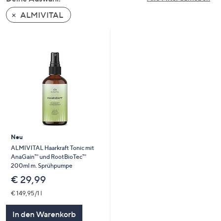
oder
ALMIVITAL
wischen
Sie
auf
Touch-
Geräten
nach
links
bzw.
rechts,
um
Neu
diese
ALMIVITAL Haarkraft Tonic mit
anzuzeigen.
AnaGain™ und RootBioTec™
200ml m. Sprühpumpe
€ 29,99
€ 149,95/1 l
In den Warenkorb