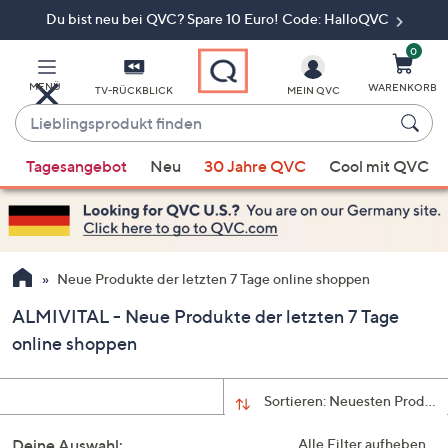
Du bist neu bei QVC? Spare 10 Euro! Code: HalloQVC
Zum
Hauptinhalt
springen
0
MENÜ
WARENKORB
TV-RÜCKBLICK
MEIN QVC
Lieblingsprodukt
finden
Wenn
Tagesangebot
Neu
30 Jahre QVC
Cool mit QVC
Vorschläge
verfügbar
sind,
verwenden
Sie
Neue Produkte der letzten 7 Tage online shoppen
die
ALMIVITAL - Neue Produkte der letzten 7 Tage
Pfeiltasten
online shoppen
nach
oben
und
Sortieren:
Neuesten Produkt
nach
unten
Deine Auswahl:
Alle Filter aufheben