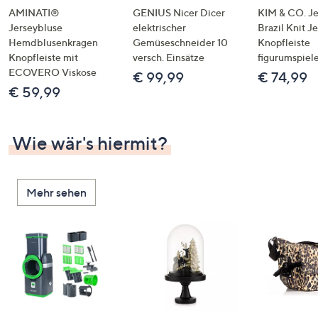
AMINATI®
GENIUS Nicer Dicer
KIM & CO. Je
Jerseybluse
elektrischer
Brazil Knit J
Hemdblusenkragen
Gemüseschneider 10
Knopfleiste
Knopfleiste mit
versch. Einsätze
figurumspiel
ECOVERO Viskose
€ 99,99
€ 74,99
€ 59,99
Wie wär's hiermit?
Mehr sehen