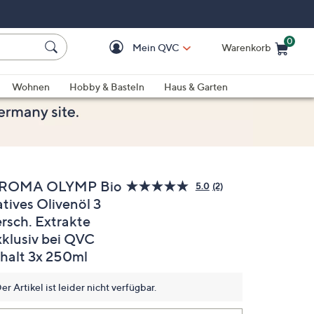
0
Mein QVC
Warenkorb
Einkaufswagen ist le
Wohnen
Hobby & Basteln
Haus & Garten
ROMA OLYMP Bio
5.0
(2)
2
tives Olivenöl 3
Bewertungen
lesen.
ersch. Extrakte
Link
auf
xklusiv bei QVC
derselben
nhalt 3x 250ml
Seite.
er Artikel ist leider nicht verfügbar.