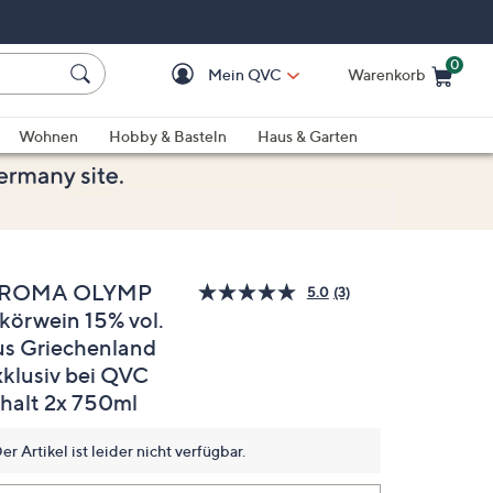
0
Mein QVC
Warenkorb
Einkaufswagen ist le
Wohnen
Hobby & Basteln
Haus & Garten
ROMA OLYMP
5.0
(3)
3
ikörwein 15% vol.
Bewertungen
lesen.
us Griechenland
Link
auf
xklusiv bei QVC
derselben
nhalt 2x 750ml
Seite.
er Artikel ist leider nicht verfügbar.