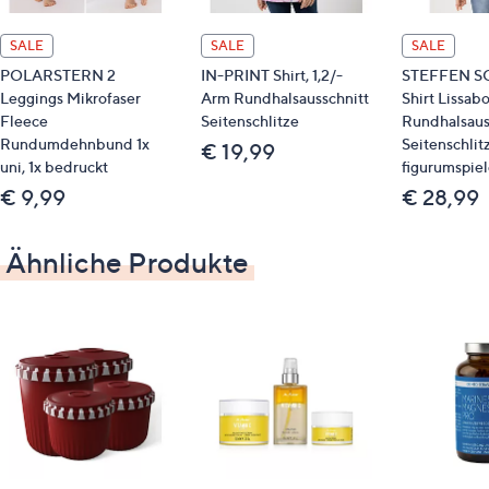
& winterlich) und Metallkranz mit 4 LED-
Kerzenhaltern
SALE
SALE
SALE
LED-Kerzen nicht im Lieferumgfang enthalten
POLARSTERN 2
IN-PRINT Shirt, 1,2/-
STEFFEN S
Leggings Mikrofaser
Arm Rundhalsausschnitt
Shirt Lissab
Maße
Fleece
Seitenschlitze
Rundhalsaus
Rundumdehnbund 1x
Seitenschlit
€ 19,99
Durchmesser: ca. 46 cm
uni, 1x bedruckt
figurumspie
Höhe: ca. 16 cm
€ 9,99
€ 28,99
Kerzendurchmesser: maximal ca. 7,5 cm
Ähnliche Produkte
Material
Metall, (Eisen), Kunststoff
Pflege
trocken abstauben