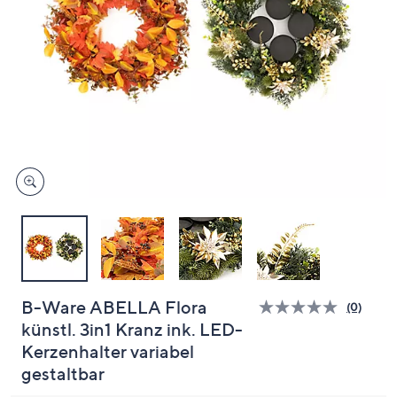
oder
wischen
Sie
auf
Touch-
Geräten
nach
links
bzw.
rechts,
um
diese
anzuzeigen.
B-Ware ABELLA Flora
(0)
Bisher
künstl. 3in1 Kranz ink. LED-
gibt
es
Kerzenhalter variabel
keine
Bewert
gestaltbar
für