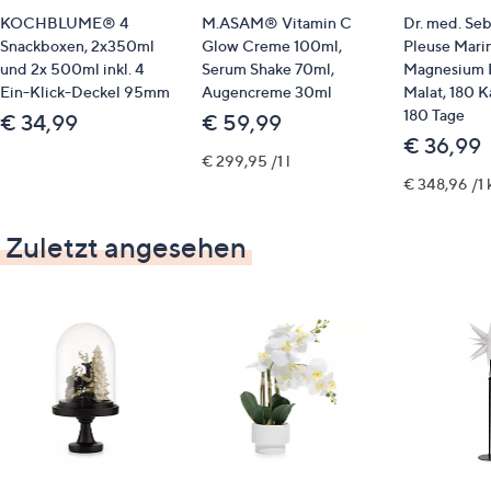
KOCHBLUME® 4
M.ASAM® Vitamin C
Dr. med. Seb
Snackboxen, 2x350ml
Glow Creme 100ml,
Pleuse Mari
und 2x 500ml inkl. 4
Serum Shake 70ml,
Magnesium P
Ein-Klick-Deckel 95mm
Augencreme 30ml
Malat, 180 K
180 Tage
€ 34,99
€ 59,99
€ 36,99
€ 299,95 /1 l
€ 348,96 /1 
Zuletzt angesehen