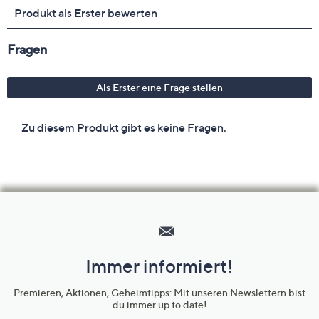
Hilfeseiten,
Service
und
Immer informiert!
Unternehmensinformationen
Premieren, Aktionen, Geheimtipps: Mit unseren Newslettern bist
du immer up to date!