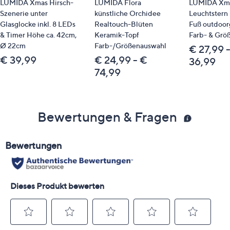
LUMIDA Xmas Hirsch-
LUMIDA Flora
LUMIDA Xma
Szenerie unter
künstliche Orchidee
Leuchtstern 
Glasglocke inkl. 8 LEDs
Realtouch-Blüten
Fuß outdoor
& Timer Höhe ca. 42cm,
Keramik-Topf
Farb- & Grö
Ø 22cm
Farb-/Größenauswahl
€ 27,99 
€ 39,99
€ 24,99 - €
36,99
74,99
Bewertungen & Fragen