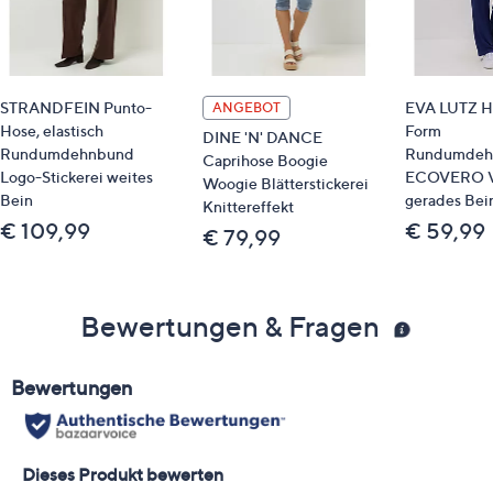
STRANDFEIN Punto-
EVA LUTZ Ho
ANGEBOT
Hose, elastisch
Form
DINE 'N' DANCE
Rundumdehnbund
Rundumdeh
Caprihose Boogie
Logo-Stickerei weites
ECOVERO V
Woogie Blätterstickerei
Bein
gerades Bei
Knittereffekt
€ 109,99
€ 59,99
€ 79,99
Bewertungen & Fragen