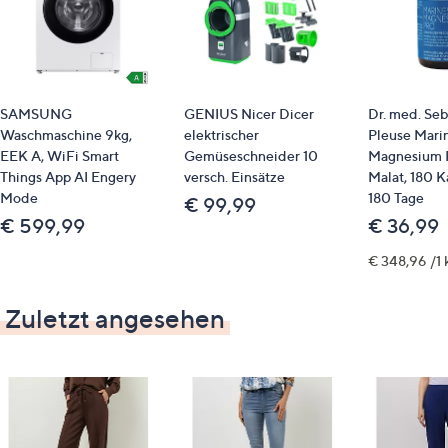
SAMSUNG
GENIUS Nicer Dicer
Dr. med. Seb
Waschmaschine 9kg,
elektrischer
Pleuse Mari
EEK A, WiFi Smart
Gemüseschneider 10
Magnesium P
Things App AI Engery
versch. Einsätze
Malat, 180 K
Mode
180 Tage
€ 99,99
€ 599,99
€ 36,99
€ 348,96 /1 
Zuletzt angesehen