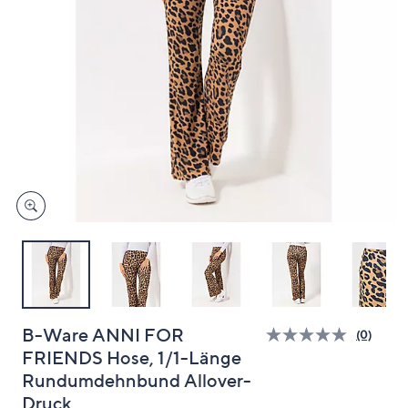
unten
oder
wischen
Sie
auf
Touch-
Geräten
nach
links
bzw.
rechts,
um
diese
anzuzeigen.
B-Ware ANNI FOR
(0)
Bisher
FRIENDS Hose, 1/1-Länge
gibt
es
Rundumdehnbund Allover-
keine
Bewert
Druck