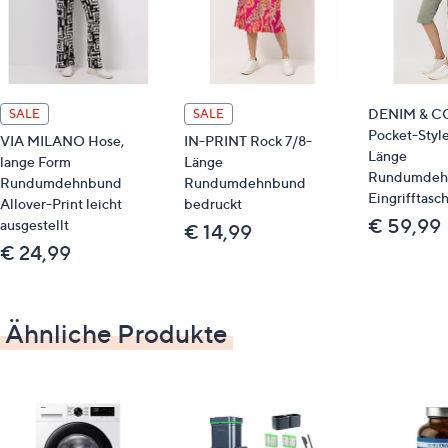
Maße (Größe 19/38) & Passform
Innenbeinlänge: ca. 74 cm/78 cm
knöchellang
leicht ausgestellt
DENIM & CO.
SALE
SALE
schmale Passform
Pocket-Style
VIA MILANO Hose,
IN-PRINT Rock 7/8-
Länge
lange Form
Länge
Material
Rundumdeh
Rundumdehnbund
Rundumdehnbund
Eingrifftasc
Allover-Print leicht
bedruckt
95 % Polyester, 5 % Elasthan
€ 59,99
ausgestellt
€ 14,99
€ 24,99
Pflege
Maschinenwäsche
Ähnliche Produkte