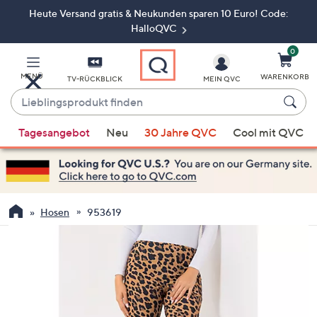
Heute Versand gratis & Neukunden sparen 10 Euro! Code:
Zum
Hauptinhalt
HalloQVC
springen
0
MENÜ
WARENKORB
TV-RÜCKBLICK
MEIN QVC
Lieblingsprodukt
finden
Wenn
Tagesangebot
Neu
30 Jahre QVC
Cool mit QVC
Vorschläge
verfügbar
sind,
verwenden
Sie
Hosen
953619
die
Pfeiltasten
nach
oben
und
nach