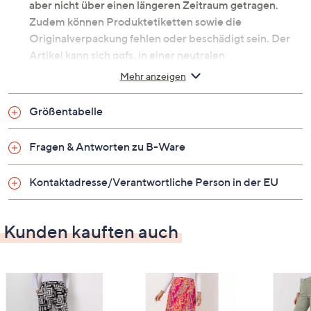
aber nicht über einen längeren Zeitraum getragen.
Zudem können Produktetiketten sowie die
Originalverpackung fehlen oder beschädigt sein. Der
Artikel kann sich ggfs. in einer neutralen
Umverpackung befinden. Erfahre mehr unter dem
Mehr anzeigen
Punkt „Fragen & Antworten zu B-Ware“ unten.
Hose mit Allover-Druck
Größentabelle
Bequemer Blickfang: Die stylische Hose von ANNI
FOR FRIENDS.
Fragen & Antworten zu B-Ware
Kontaktadresse/Verantwortliche Person in der EU
Auf einen Blick
Jersey
Kunden kauften auch
elastische Ware
schmaler Rundumdehnbund
hohe Taille
Allover-Druck