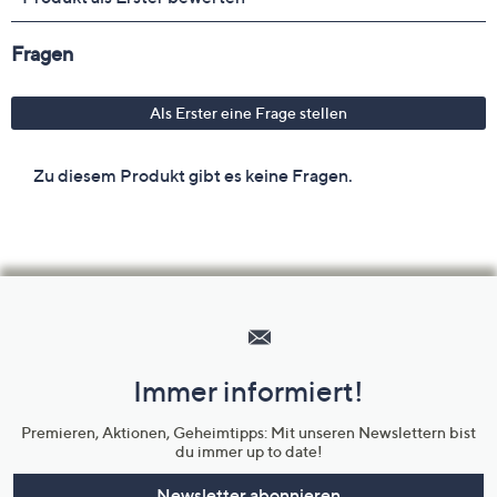
Hilfeseiten,
Service
und
Immer informiert!
Unternehmensinformationen
Premieren, Aktionen, Geheimtipps: Mit unseren Newslettern bist
du immer up to date!
Newsletter abonnieren