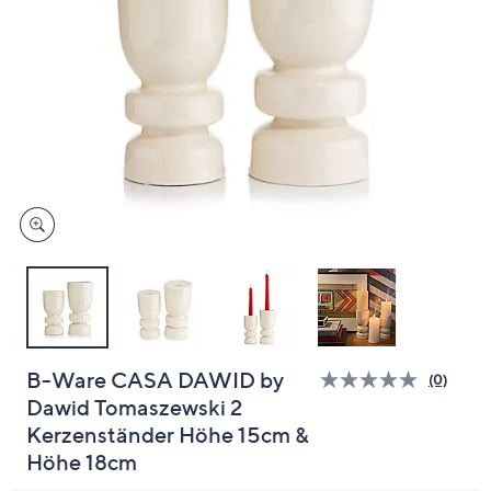
oder
wischen
Sie
auf
Touch-
Geräten
nach
links
bzw.
rechts,
um
diese
anzuzeigen.
B-Ware CASA DAWID by
(0)
Bisher
Dawid Tomaszewski 2
gibt
es
Kerzenständer Höhe 15cm &
keine
Bewert
Höhe 18cm
für