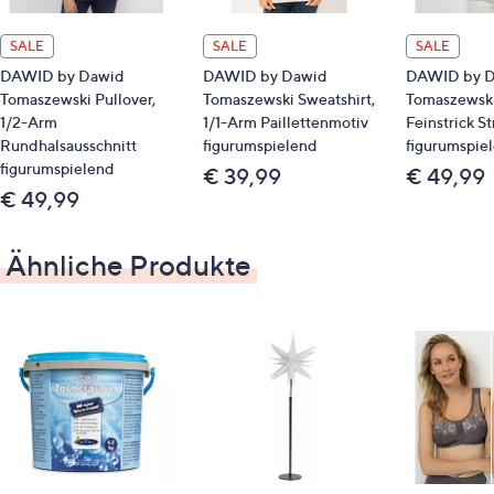
2 Kerzenständer
SALE
SALE
SALE
DAWID by Dawid
DAWID by Dawid
DAWID by 
Auf einen Blick
Tomaszewski Pullover,
Tomaszewski Sweatshirt,
Tomaszewski
1/2-Arm
1/1-Arm Paillettenmotiv
Feinstrick St
Design: uni matt
Rundhalsausschnitt
figurumspielend
figurumspie
Farbe: creme
figurumspielend
€ 39,99
€ 49,99
€ 49,99
Maße
1. Kerzenständer: ca. 15 (Höhe) x 7,15 x 7,15 cm
Ähnliche Produkte
2. Kerzenständer: ca. 18 (Höhe) x 8,6 x 8,6 cm
Material
Keramik
Pflege
trocken abstauben