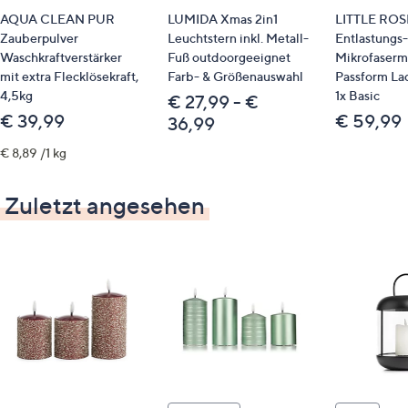
AQUA CLEAN PUR
LUMIDA Xmas 2in1
LITTLE ROS
Passende Produkte
Zauberpulver
Leuchtstern inkl. Metall-
Entlastungs
Waschkraftverstärker
Fuß outdoorgeeignet
Mikrofaserm
813708 CASA DAWID by Dawid Tomaszewski
mit extra Flecklösekraft,
Farb- & Größenauswahl
Passform Lad
Dekokissen
4,5kg
1x Basic
€ 27,99 - €
€ 39,99
€ 59,99
36,99
€ 8,89 /1 kg
Zuletzt angesehen