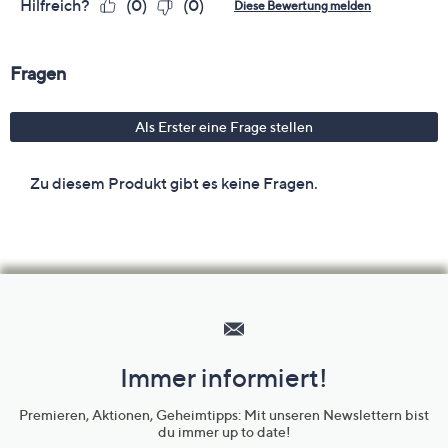
Hilfeseiten,
Service
und
Immer informiert!
Unternehmensinformationen
Premieren, Aktionen, Geheimtipps: Mit unseren Newslettern bist
du immer up to date!