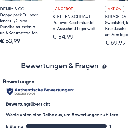
DENIM & CO.
ANGEBOT
AKTION
Doppelpack Pullover
STEFFEN SCHRAUT
BRUCE DA
langer 1/2-Arm
Pullover Kaschmiranteil
Sweatshirt, 
Rundhalsausschnitt
V-Ausschnitt leger weit
Brusttasche
uni&Kontraststreifen
am Arm lege
€ 54,99
€ 63,99
€ 69,99
Bewertungen & Fragen