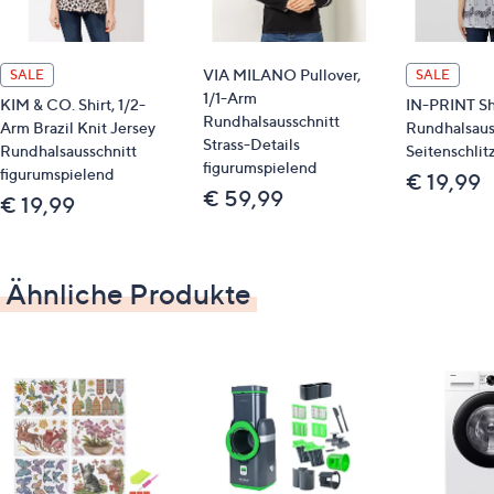
Streifen in Effektgarn
Maße (Größe 38) & Passform
VIA MILANO Pullover,
SALE
SALE
1/1-Arm
KIM & CO. Shirt, 1/2-
IN-PRINT Shi
Länge: ca. 62 cm
Rundhalsausschnitt
Arm Brazil Knit Jersey
Rundhalsaus
Strass-Details
figurumspielend
Rundhalsausschnitt
Seitenschlit
figurumspielend
hüftumspielende Länge
figurumspielend
€ 19,99
€ 59,99
€ 19,99
Material
96 % Polyacryl, 4 % metallisiertes Garn
Ähnliche Produkte
Pflege
Maschinenwäsche