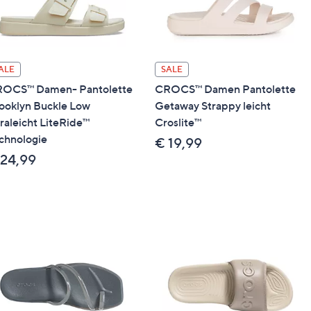
ALE
SALE
OCS™ Damen- Pantolette
CROCS™ Damen Pantolette
ooklyn Buckle Low
Getaway Strappy leicht
traleicht LiteRide™
Croslite™
chnologie
€ 19,99
 24,99