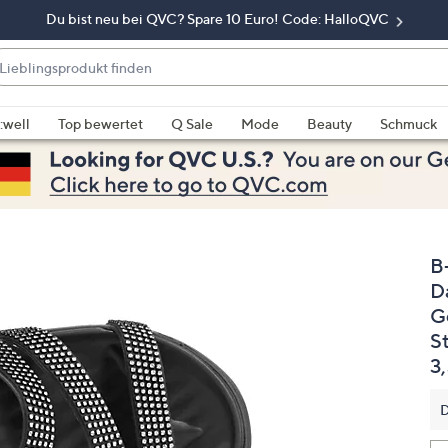
Du bist neu bei QVC? Spare 10 Euro! Code: HalloQVC
eblingsprodukt
nden
enn
rschläge
:well
Top bewertet
Q Sale
Mode
Beauty
Schmuck
rfügbar
nd,
erwenden
e
e
B
eiltasten
ach
D
ben
G
nd
S
ach
3
nten
der
D
ischen