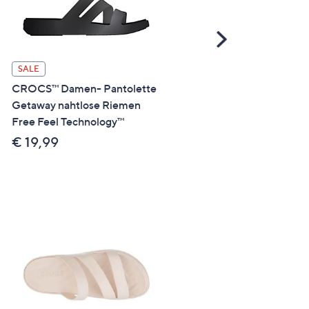
Scroll
Right
SALE
AKTION
CROCS™ Damen- Pantolette
KIPLING® Medium-Shop
Getaway nahtlose Riemen
Ciranda Flaschenhalter
Free Feel Technology™
Sicherheitsfach
€ 19,99
€ 69,99