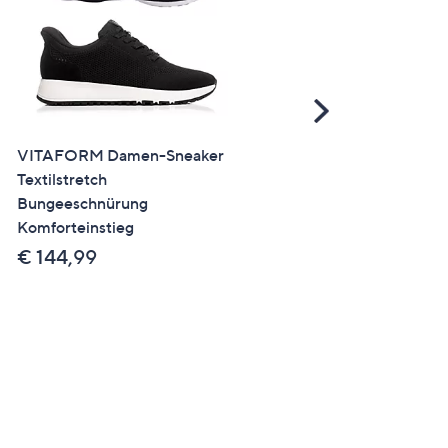
Scroll
Right
VITAFORM Damen-Sneaker
VITAFORM Damen-Mokas
Textilstretch
Hirschleder Sohle Hilka
Bungeeschnürung
€ 139,99
Komforteinstieg
€ 144,99