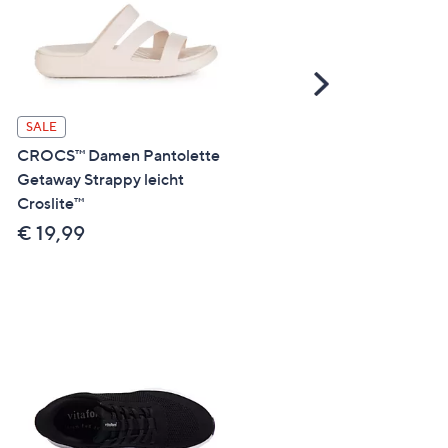
Scroll
Right
SALE
SALE
CROCS™ Damen Pantolette
SKECHERS Damen-Slippe
Getaway Strappy leicht
Go Run Consistent 2.0
Croslite™
Funktionsmesh Hands Fre
Slip-Ins®
€ 19,99
€ 49,99