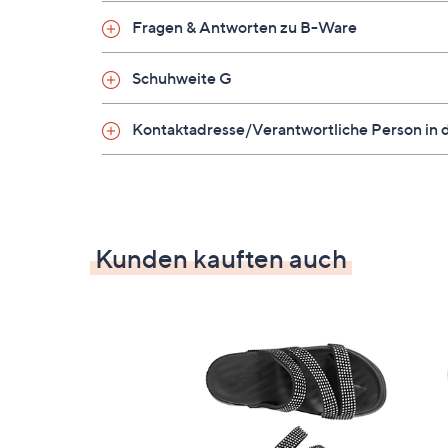
Croslite™ Fußbett
Fragen & Antworten zu B-Ware
Absatz: ca. 3,5 cm
Weite: G
Schuhweite G
Material
Kontaktadresse/Verantwortliche Person in 
Obermaterial: Sonstiges
Futter/Decksohle: Sonstiges
Laufsohle: Sonstiges
Kunden kauften auch