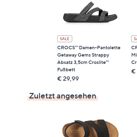
SALE
S
CROCS™ Damen-Pantolette
CR
Getaway Gems Strappy
Mi
Absatz 3,5cm Croslite™
Cr
Fußbett
€
€ 29,99
Zuletzt angesehen