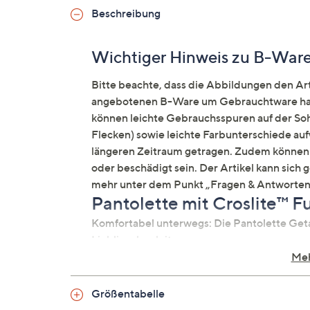
Beschreibung
Wichtiger Hinweis zu B-War
Bitte beachte, dass die Abbildungen den Arti
angebotenen B-Ware um Gebrauchtware hand
können leichte Gebrauchsspuren auf der Sohl
Flecken) sowie leichte Farbunterschiede auf
längeren Zeitraum getragen. Zudem können 
oder beschädigt sein. Der Artikel kann sich 
mehr unter dem Punkt „Fragen & Antworten
Pantolette mit Croslite™ F
Komfortabel unterwegs: Die Pantolette Ge
Lieblingsbegleiter.
Meh
Auf einen Blick
Größentabelle
Pantolette Getaway Gems Strappy