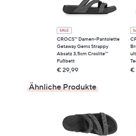
SALE
S
CROCS™ Damen-Pantolette
CR
Getaway Gems Strappy
Br
Absatz 3,5cm Croslite™
ul
Fußbett
Te
€ 29,99
€
Ähnliche Produkte