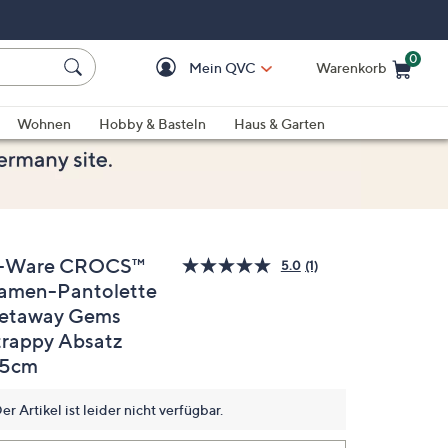
0
Mein QVC
Warenkorb
Einkaufswagen ist le
Wohnen
Hobby & Basteln
Haus & Garten
-Ware CROCS™
5.0
(1)
Bewertung
amen-Pantolette
lesen.
Link
etaway Gems
auf
derselben
trappy Absatz
Seite.
,5cm
er Artikel ist leider nicht verfügbar.