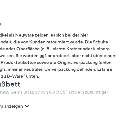
e
kel als Neuware zeigen, es sich bei der hier
elt, die von Kunden retourniert wurde. Die Schuhe
e oder Oberfläche (z. B. leichte Kratzer oder kleinere
weisen. Sie wurden ggf. anprobiert, aber nicht über einen
Produktetiketten sowie die Originalverpackung fehlen
ggfs. in einer neutralen Umverpackung befinden. Erfahre
 zu B-Ware“ unten.
ußbett
taway Gems Strappy von CROCS™ ist dein zukünftiger
r anzeigen