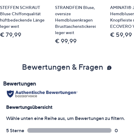
STEFFEN SCHRAUT
STRANDFEIN Bluse,
AMINATI® J
Bluse Chiffonqualität
oversize
Hemdblusen
hüftbedeckende Länge
Hemdblusenkragen
Knopfleiste 
leger weit
Brusttaschenstickerei
ECOVERO V
leger weit
€ 79,99
€ 59,99
€ 99,99
Bewertungen & Fragen