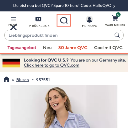
Du bist neu bei QVC? Spare 10 Euro! Code: HalloQVC
Zum
Hauptinhalt
springen
0
MENÜ
WARENKORB
TV-RÜCKBLICK
MEIN QVC
Lieblingsprodukt
finden
Wenn
Tagesangebot
Neu
30 Jahre QVC
Cool mit QVC
Vorschläge
verfügbar
sind,
verwenden
Sie
Blusen
957551
die
Pfeiltasten
nach
oben
und
nach
unten