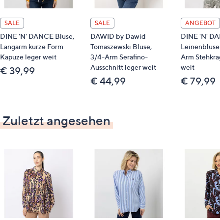
SALE
SALE
ANGEBOT
DINE 'N' DANCE Bluse,
DAWID by Dawid
DINE 'N' D
Langarm kurze Form
Tomaszewski Bluse,
Leinenbluse 
Kapuze leger weit
3/4-Arm Serafino-
Arm Stehkra
Ausschnitt leger weit
weit
€ 39,99
€ 44,99
€ 79,99
Zuletzt angesehen