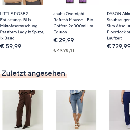
LITTLE ROSE 2
ahuhu Overnight
DYSON Akk
Entlastungs-BHs
Refresh Mousse + Bio
Staubsauger
Mikrofasermischung
Coffein 2x 300ml lim
Slim Absolut
Passform Lady 1x Spitze,
Edition
Floordock b
1x Basic
Laufzeit
€ 29,99
€ 59,99
€ 729,9
€ 49,98 /1 l
Zuletzt angesehen