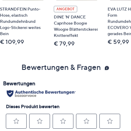
STRANDFEIN Punto-
EVA LUTZ Ho
ANGEBOT
Hose, elastisch
Form
DINE 'N' DANCE
Rundumdehnbund
Rundumdeh
Caprihose Boogie
Logo-Stickerei weites
ECOVERO V
Woogie Blätterstickerei
Bein
gerades Bei
Knittereffekt
€ 109,99
€ 59,99
€ 79,99
Bewertungen & Fragen