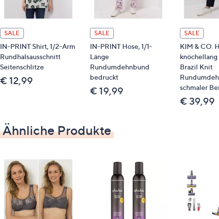
Länge: 68/72 cm
Slim Fit/schmales Bein
SALE
SALE
SALE
knöchellan
IN-PRINT Shirt, 1/2-Arm
IN-PRINT Hose, 1/1-
KIM & CO. H
wir empfehlen die Kurzgröße bei einer
Rundhalsausschnitt
Länge
knöchellang
Körperhöhe von 157 bis 164 cm
Seitenschlitze
Rundumdehnbund
Brazil Knit
wir empfehlen die Normalgröße bei einer
bedruckt
Rundumdeh
€ 12,99
schmaler Bei
Körperhöhe von 165 bis 172 cm
€ 19,99
€ 39,99
Material
Ähnliche Produkte
80 % Baumwolle, 17 % Polyester, 3 % Elasthan
Pflege
Maschinenwäsche