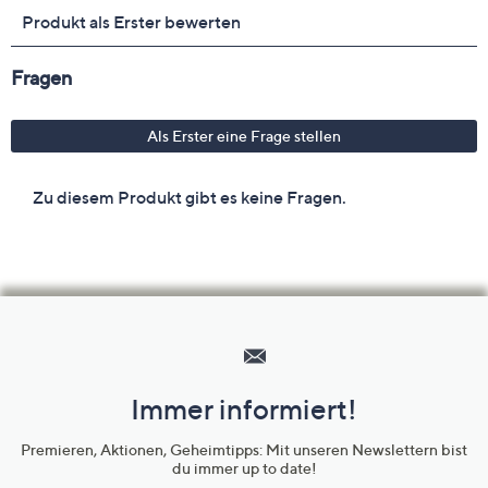
Hilfeseiten,
Service
und
Immer informiert!
Unternehmensinformationen
Premieren, Aktionen, Geheimtipps: Mit unseren Newslettern bist
du immer up to date!