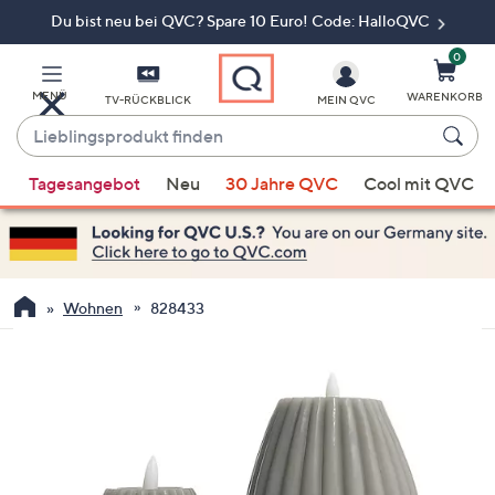
Du bist neu bei QVC? Spare 10 Euro! Code: HalloQVC
Zum
Hauptinhalt
springen
0
MENÜ
WARENKORB
TV-RÜCKBLICK
MEIN QVC
Lieblingsprodukt
finden
Wenn
Tagesangebot
Neu
30 Jahre QVC
Cool mit QVC
Vorschläge
verfügbar
sind,
verwenden
Sie
Wohnen
828433
die
Pfeiltasten
nach
oben
und
nach
unten