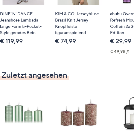
DINE 'N' DANCE
KIM & CO. Jerseybluse
ahuhu Overn
Jeanshose Lambada
Brazil Knit Jersey
Refresh Mou
lange Form 5-Pocket-
Knopfleiste
Coffein 2x 
Style gerades Bein
figurumspielend
Edition
€ 119,99
€ 74,99
€ 29,99
€ 49,98 /1 l
Zuletzt angesehen