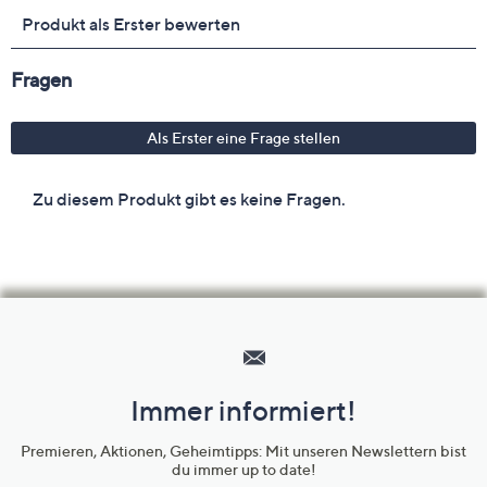
Hilfeseiten,
Service
und
Immer informiert!
Unternehmensinformationen
Premieren, Aktionen, Geheimtipps: Mit unseren Newslettern bist
du immer up to date!