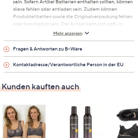
sein. Sofern Artikel Batterien enthalten sollten, können
diese fehlen oder entladen sein. Zudem können
Produktetiketten sowie die Originalverpackung fehlen
oder beschädigt sein. Der Artikel kann sich ggfs. in
einer neutralen Umverpackung befinden. Erfahre mehr
Mehr anzeigen
unter dem Punkt „Fragen & Antworten zu B-Ware“
unten.
Fragen & Antworten zu B-Ware
LED-Kerzen mit modernem
Rillen-Design
Kontaktadresse/Verantwortliche Person in der EU
Die perfekte Beleuchtung für beschauliche Stunden!
Das Licht der beiden ELAMBIA LED-Kerzen in
Kunden kauften auch
Fassform mit Rillen verbreitet eine angenehme
Atmosphäre.
Was erhalte ich?
2 LED-Kerzen