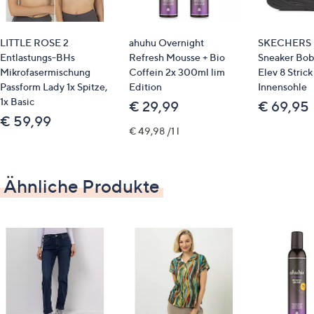
Auf einen Blick
in Fassform mit Rillen
LITTLE ROSE 2
ahuhu Overnight
SKECHERS 
Flamme Luma
Entlastungs-BHs
Refresh Mousse + Bio
Sneaker Bob
5-Stunden-Timerfunktion
Mikrofasermischung
Coffein 2x 300ml lim
Elev 8 Stric
ca. 600 Stunden Brenndauer
Passform Lady 1x Spitze,
Edition
Innensohle
es werden 2 AA-Batterien je Kerze benötigt
1x Basic
€ 29,99
€ 69,95
€ 59,99
Gewicht
€ 49,98 /1 l
211 g und 402 g
Ähnliche Produkte
Maße
kleine Kerze: ca. 8 x 8 x 10 cm
große Kerze: ca. 10 x 10 x 15 cm
Pflege
trocken abstauben