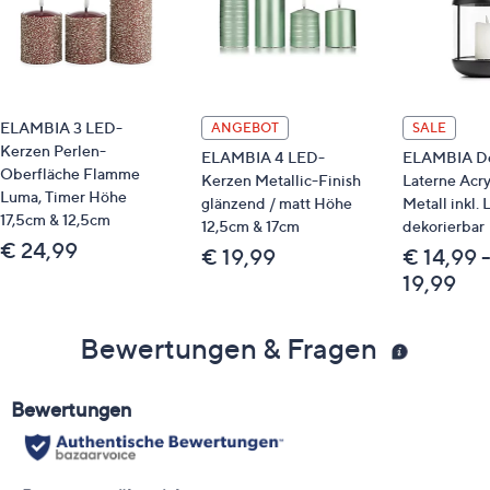
ELAMBIA 3 LED-
ANGEBOT
SALE
Kerzen Perlen-
ELAMBIA 4 LED-
ELAMBIA De
Oberfläche Flamme
Kerzen Metallic-Finish
Laterne Acry
Luma, Timer Höhe
glänzend / matt Höhe
Metall inkl.
17,5cm & 12,5cm
12,5cm & 17cm
dekorierbar
€ 24,99
€ 19,99
€ 14,99 
19,99
Bewertungen & Fragen