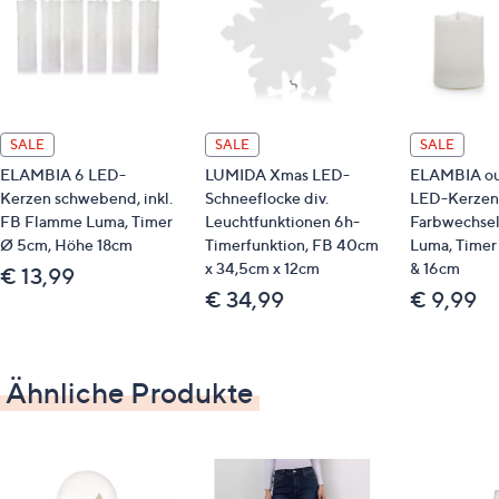
2 LED-Kugelkerzen
Auf einen Blick
Samt-Optik
SALE
SALE
SALE
Dual-Timerfunktion
ELAMBIA 6 LED-
LUMIDA Xmas LED-
ELAMBIA ou
aus Echtwachs
Kerzen schwebend, inkl.
Schneeflocke div.
LED-Kerzen
Luma-Flamme
FB Flamme Luma, Timer
Leuchtfunktionen 6h-
Farbwechse
3-Wege-Schalter (an mit 4-Stunden-
Ø 5cm, Höhe 18cm
Timerfunktion, FB 40cm
Luma, Timer
Timer/aus/an mit 8-Stunden-Timer)
x 34,5cm x 12cm
& 16cm
€ 13,99
Brenndauer: 1.000 Stunden pro Kerze
€ 34,99
€ 9,99
es werden 4 AA-Batterien benötigt
Maße
Ähnliche Produkte
Kerze 1: Durchmesser: 10 cm, Höhe: 12 cm
Kerze 2: Durchmesser: 12 cm, Höhe: 14,5 cm
Pflege