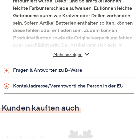
retourniert wurde. Deko- und Solarartikel können
leichte Farbunterschiede aufweisen. Es können leichte
Gebrauchsspuren wie Kratzer oder Dellen vorhanden
sein. Sofern Artikel Batterien enthalten sollten, können
diese fehlen oder entladen sein. Zudem können
Produktetiketten sowie die Originalverpackung fehlen
oder beschädigt sein. Der Artikel kann sich ggfs. in
einer neutralen Umverpackung befinden. Erfahre mehr
Mehr anzeigen
unter dem Punkt „Fragen & Antworten zu B-Ware“
unten.
Fragen & Antworten zu B-Ware
LED-Kugelkerzen mit Samt-
Oberfläche
Kontaktadresse/Verantwortliche Person in der EU
Weil du dich zu Hause wohlfühlen möchtest: Die
ELAMBIA LED-Kugelkerzen strahlen Behaglichkeit
Kunden kauften auch
aus. Sie sind samtig und haben eine freundliche Luma-
Flamme.
Was erhalte ich?