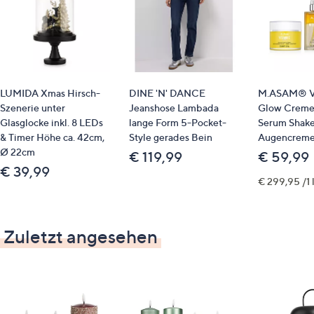
trocken abstauben
LUMIDA Xmas Hirsch-
DINE 'N' DANCE
M.ASAM® V
Szenerie unter
Jeanshose Lambada
Glow Creme
Glasglocke inkl. 8 LEDs
lange Form 5-Pocket-
Serum Shake
& Timer Höhe ca. 42cm,
Style gerades Bein
Augencreme
Ø 22cm
€ 119,99
€ 59,99
€ 39,99
€ 299,95 /1 
Zuletzt angesehen