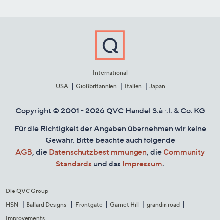
International
USA
Großbritannien
Italien
Japan
Copyright © 2001 - 2026 QVC Handel S.à r.l. & Co. KG
Für die Richtigkeit der Angaben übernehmen wir keine
Gewähr. Bitte beachte auch folgende
AGB
, die
Datenschutzbestimmungen
, die
Community
Standards
und das
Impressum
.
Die QVC Group
HSN
Ballard Designs
Frontgate
Garnet Hill
grandin road
Improvements