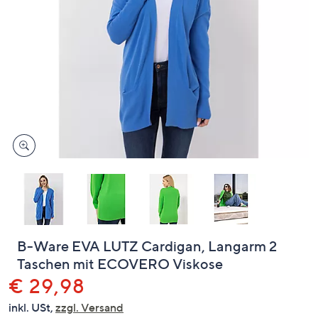
oder
wischen
Sie
auf
Touch-
Geräten
nach
links
bzw.
rechts,
um
diese
anzuzeigen.
B-Ware EVA LUTZ Cardigan, Langarm 2
Taschen mit ECOVERO Viskose
Gelöscht
€ 29,98
inkl. USt,
zzgl. Versand