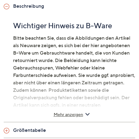
Beschreibung
Wichtiger Hinweis zu B-Ware
Bitte beachten Sie, dass die Abbildungen den Artikel
als Neuware zeigen, es sich bei der hier angebotenen
B-Ware um Gebrauchtware handelt, die von Kunden
retourniert wurde. Die Bekleidung kann leichte
Gebrauchsspuren, Webfehler oder kleine
Farbunterschiede aufweisen. Sie wurde ggf. anprobiert,
aber nicht über einen längeren Zeitraum getragen.
Zudem können Produktetiketten sowie die
Originalverpackung fehlen oder beschädigt sein. Der
Artikel kann sich ggfs. in einer neutralen
Umverpackung befinden. Erfahren Sie mehr unter dem
Mehr anzeigen
Punkt „Fragen & Antworten zu B-Ware“ unten.
Cardigan mit offener Front
Größentabelle
Der kuschelig weiche Cardigan von EVA LUTZ verleiht