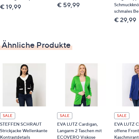
€ 59,99
Schmuckknö
€ 19,99
40 % Viskose, 30 % Polyamid, 25 % Polyester, 5 %
schmales Be
Kaschmir
€ 29,99
Pflege
Ähnliche Produkte
Maschinenwäsche
Gut zu wissen
LENZING™ ECOVERO™ Fasern sorgen für natürliche
Weichheit und fließenden Fall.
Nachhaltigkeit
LENZING™ ECOVERO™
SALE
SALE
SALE
STEFFEN SCHRAUT
EVA LUTZ Cardigan,
EVA LUTZ C
Strickjacke Wellenkante
Langarm 2 Taschen mit
offene Front
Kontrastdetails
ECOVERO Viskose
Kaschmirant