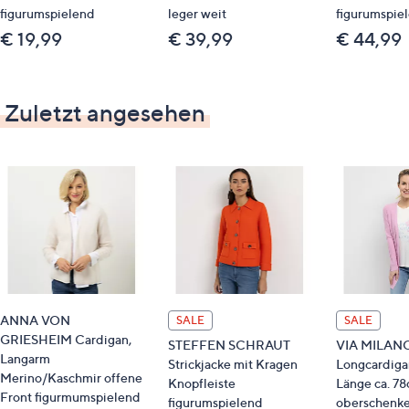
figurumspielend
leger weit
figurumspie
€ 19,99
€ 39,99
€ 44,99
Zuletzt angesehen
ANNA VON
SALE
SALE
GRIESHEIM Cardigan,
STEFFEN SCHRAUT
VIA MILAN
Langarm
Strickjacke mit Kragen
Longcardigan
Merino/Kaschmir offene
Knopfleiste
Länge ca. 7
Front figurmumspielend
figurumspielend
oberschenk