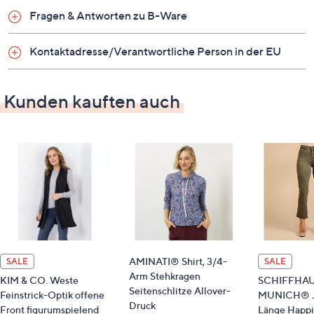
deinem Outfit Individualität.
Fragen & Antworten zu B-Ware
Auf einen Blick
Kontaktadresse/Verantwortliche Person in der EU
Langarm
überschnittene Schultern
Kunden kauften auch
offene Front
2 Taschen
breite Rippbund-Abschlüsse
Logoanhänger
enthält LENZING™ ECOVERO™ Viskose
Maße (Größe 38) & Passform
Länge: ca. 72 cm
leger weit
AMINATI® Shirt, 3/4-
SALE
SALE
hüftbedeckende Länge
Arm Stehkragen
KIM & CO. Weste
SCHIFFHA
Seitenschlitze Allover-
Feinstrick-Optik offene
MUNICH® Je
Material
Druck
Front figurumspielend
Länge Happi