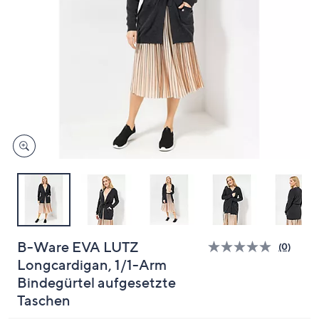
oder
wischen
Sie
auf
Touch-
Geräten
nach
links
bzw.
rechts,
um
diese
anzuzeigen.
B-Ware EVA LUTZ
(0)
Bisher
Longcardigan, 1/1-Arm
gibt
es
Bindegürtel aufgesetzte
keine
Bewert
Taschen
für