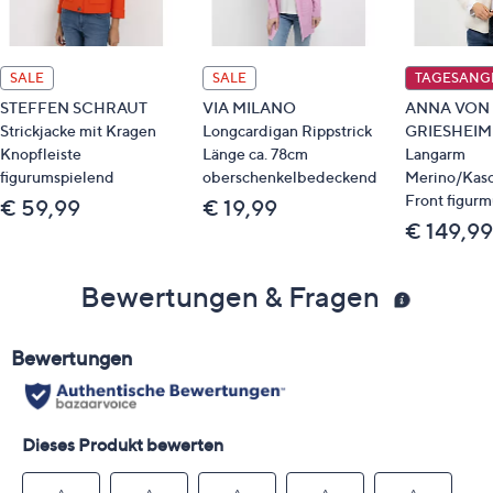
SALE
SALE
TAGESANG
STEFFEN SCHRAUT
VIA MILANO
ANNA VON
Strickjacke mit Kragen
Longcardigan Rippstrick
GRIESHEIM 
Knopfleiste
Länge ca. 78cm
Langarm
figurumspielend
oberschenkelbedeckend
Merino/Kasc
Front figur
€ 59,99
€ 19,99
€ 149,99
Bewertungen & Fragen