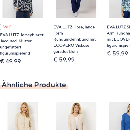
Maße (Größe 38) & Passform
Länge: ca. 76 cm
EVA LUTZ Hose, lange
EVA LUTZ Shi
SALE
figurumspielend
Form
Arm Rundhal
EVA LUTZ Jerseyblazer
hüftbedeckende Länge
Rundumdehnbund mit
mit ECOVER
Jacquard-Muster
ECOVERO Viskose
figurumspie
ungefüttert
gerades Bein
Material
€ 59,99
figurumspielend
€ 59,99
€ 49,99
47 % Wolle, 38 % Viskose, 10 % Polyamid, 5 %
Kaschmir
Ähnliche Produkte
Pflege
Maschinenwäsche