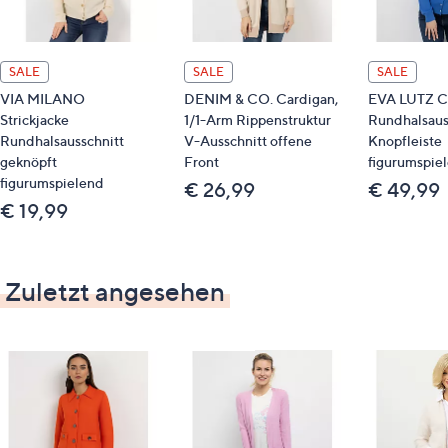
SALE
SALE
SALE
VIA MILANO
DENIM & CO. Cardigan,
EVA LUTZ C
Strickjacke
1/1-Arm Rippenstruktur
Rundhalsaus
Rundhalsausschnitt
V-Ausschnitt offene
Knopfleiste
geknöpft
Front
figurumspie
figurumspielend
€ 26,99
€ 49,99
€ 19,99
Zuletzt angesehen