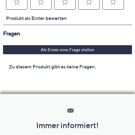
Hilfeseiten,
Service
und
Immer informiert!
Unternehmensinformationen