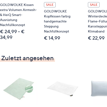
GOLDWOLKE Kissen
SALE
SALE
täglich gut aufschütteln, das bringt wieder
extra Volumen Airmesh-
GOLDWOLKE
GOLDWOL
Spannkraft in die Füllung
& HeiQ Smart-
Kopfkissen farbig
Winterdecke
auf das richtige Fassungsvermögen von
Ausrüstung
handgemachte
Flame-Füllu
Nachfüllkonzept
Waschmaschine und Wäschetrockner achten
Steppung
Karosteppu
€ 24,99 - €
keinen Weichspüler verwenden
Nachfüllkonzept
Klimaband
34,99
nach Möglichkeit die Bettwaren im
€ 14,99
€ 22,99
Wäschetrockner trocknen
um Restfeuchtigkeit nach dem
Trocknungsvorgang aus den Bettwaren zu
Zuletzt angesehen
entfernen, bitte im Trockner zusätzlich "heiß
lüften"
Qualitätshinweise
STANDARD 100 by OEKO-TEX®