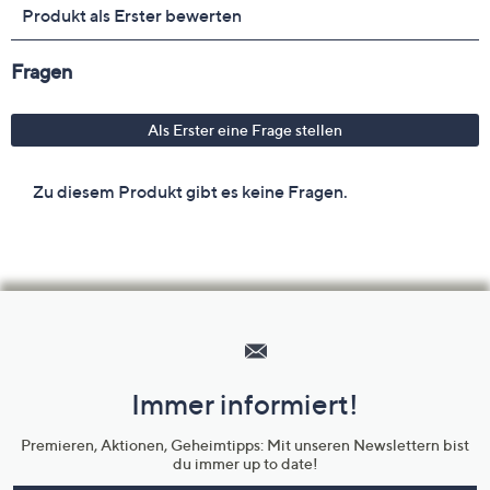
Hilfeseiten,
Service
und
Immer informiert!
Unternehmensinformationen
Premieren, Aktionen, Geheimtipps: Mit unseren Newslettern bist
du immer up to date!