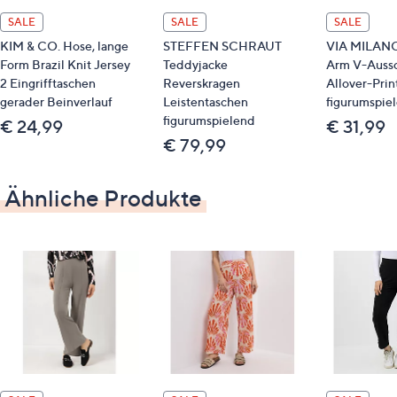
Material
SALE
SALE
SALE
KIM & CO. Hose, lange
STEFFEN SCHRAUT
VIA MILANO 
95 % Polyester, 5 % Elasthan
Form Brazil Knit Jersey
Teddyjacke
Arm V-Aussc
2 Eingrifftaschen
Reverskragen
Allover-Prin
Pflege
gerader Beinverlauf
Leistentaschen
figurumspie
figurumspielend
€ 24,99
€ 31,99
Schonwäsche 30°
€ 79,99
Ähnliche Produkte