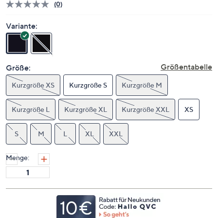
(0)
Bisher
gibt
es
Variante:
keine
Bewertungen
für
dieses
Produkt..
Größentabelle
Größe:
Link
auf
Kurzgröße XS
derselben
Kurzgröße S
Kurzgröße M
Seite.
Kurzgröße L
Kurzgröße XL
Kurzgröße XXL
XS
S
M
L
XL
XXL
Menge: