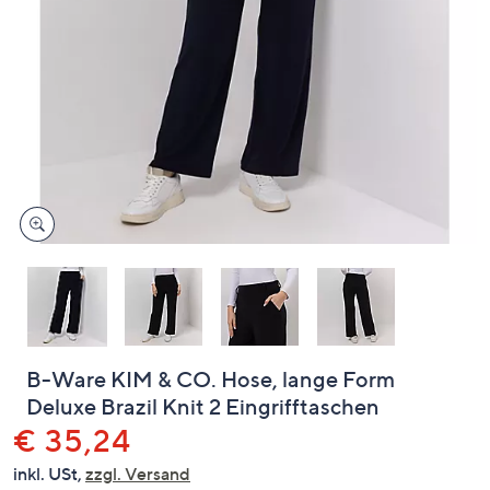
oder
wischen
Sie
auf
Touch-
Geräten
nach
links
bzw.
rechts,
um
diese
anzuzeigen.
B-Ware KIM & CO. Hose, lange Form
Deluxe Brazil Knit 2 Eingrifftaschen
Gelöscht
€ 35,24
inkl. USt,
zzgl. Versand