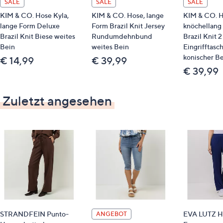
SALE
SALE
SALE
KIM & CO. Hose Kyla,
KIM & CO. Hose, lange
KIM & CO. H
lange Form Deluxe
Form Brazil Knit Jersey
knöchellang
Brazil Knit Biese weites
Rundumdehnbund
Brazil Knit 2
Bein
weites Bein
Eingrifftasc
konischer Be
€ 14,99
€ 39,99
€ 39,99
Zuletzt angesehen
STRANDFEIN Punto-
EVA LUTZ Ho
ANGEBOT