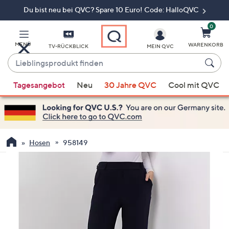
Du bist neu bei QVC? Spare 10 Euro! Code: HalloQVC
Zum
Hauptinhalt
springen
0
MENÜ
WARENKORB
TV-RÜCKBLICK
MEIN QVC
Lieblingsprodukt
finden
Wenn
Tagesangebot
Neu
30 Jahre QVC
Cool mit QVC
Vorschläge
verfügbar
sind,
verwenden
Sie
Hosen
958149
die
Pfeiltasten
nach
oben
und
nach
unten