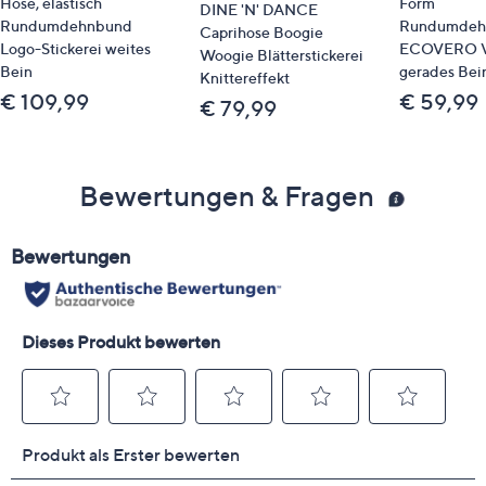
Hose, elastisch
Form
DINE 'N' DANCE
Rundumdehnbund
Rundumdeh
Caprihose Boogie
Logo-Stickerei weites
ECOVERO V
Woogie Blätterstickerei
Bein
gerades Bei
Knittereffekt
€ 109,99
€ 59,99
€ 79,99
Bewertungen & Fragen