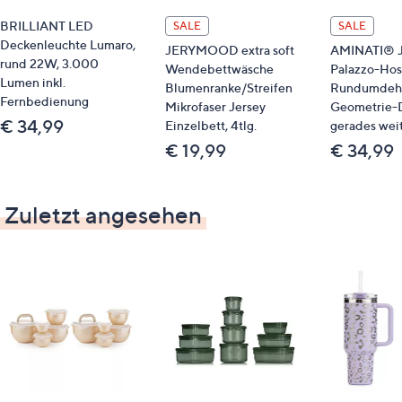
BRILLIANT LED
SALE
SALE
Deckenleuchte Lumaro,
JERYMOOD extra soft
AMINATI® J
rund 22W, 3.000
Wendebettwäsche
Palazzo-Ho
Lumen inkl.
Blumenranke/Streifen
Rundumdeh
Fernbedienung
Mikrofaser Jersey
Geometrie-
€ 34,99
Einzelbett, 4tlg.
gerades wei
€ 19,99
€ 34,99
Zuletzt angesehen