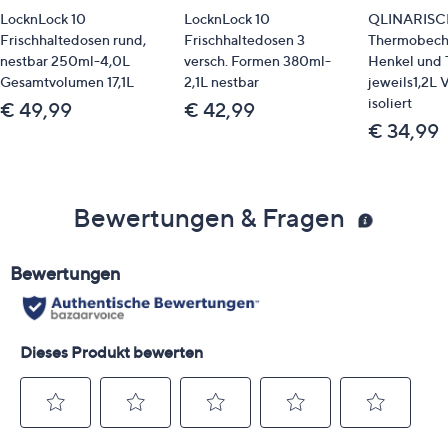
LocknLock 10
LocknLock 10
QLINARISC
Frischhaltedosen rund,
Frischhaltedosen 3
Thermobech
nestbar 250ml-4,0L
versch. Formen 380ml-
Henkel und 
Gesamtvolumen 17,1L
2,1L nestbar
jeweils1,2L
isoliert
€ 49,99
€ 42,99
€ 34,99
Bewertungen & Fragen