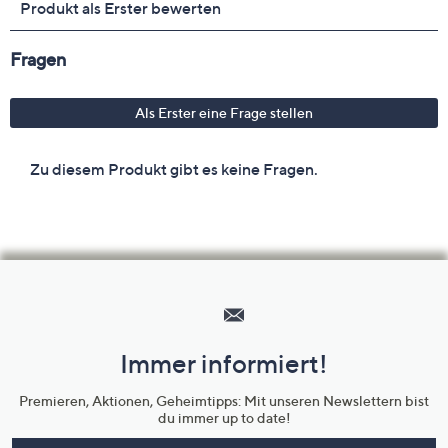
Hilfeseiten,
Service
und
Immer informiert!
Unternehmensinformationen
Premieren, Aktionen, Geheimtipps: Mit unseren Newslettern bist
du immer up to date!