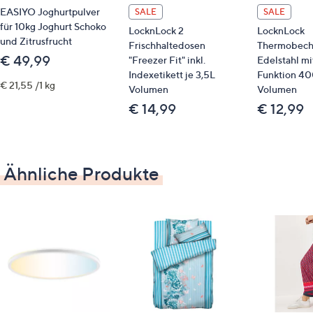
praktische One-Touch Bedienung für einfaches
EASIYO Joghurtpulver
SALE
SALE
Ausgießen
für 10kg Joghurt Schoko
LocknLock 2
LocknLock
und Zitrusfrucht
ergonomisch gebogener, rutschfester Griff für
Frischhaltedosen
Thermobech
€ 49,99
sicheren Halt
"Freezer Fit" inkl.
Edelstahl mi
Indexetikett je 3,5L
Funktion 40
Verriegelungsmechanismus mit Ein-Knopf-
€ 21,55 /1 kg
Volumen
Volumen
System und Halterung
€ 14,99
€ 12,99
runde, zylindrische Form
Maße
Ähnliche Produkte
ca. 130 x 290 mm
Material
Edelstahl (STS304), Polypropylen (PP),
thermoplastisches Elastomer (TPE)