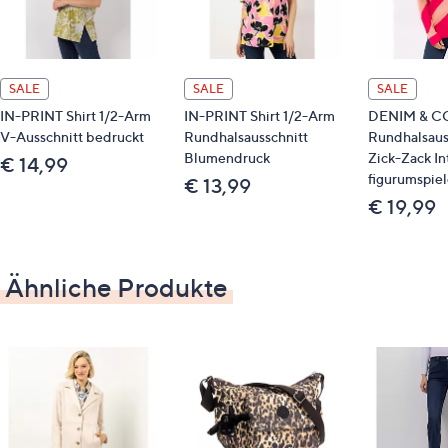
Perlmutt
komplett bedruckt
Maße (Größe 38) & Passform
SALE
SALE
SALE
IN-PRINT Shirt 1/2-Arm
IN-PRINT Shirt 1/2-Arm
DENIM & CO.
Länge: vorne 70 cm/hinten 72 cm
V-Ausschnitt bedruckt
Rundhalsausschnitt
Rundhalsaus
figurumspielend
Blumendruck
Zick-Zack In
€ 14,99
hüftumspielende Länge
figurumspie
€ 13,99
€ 19,99
Material
100 % Polyester
Ähnliche Produkte
Pflege
Maschinenwäsche/Schonwäsche 30 Grad
Gut zu wissen