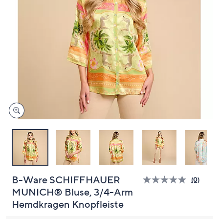
unten
oder
wischen
Sie
auf
Touch-
Geräten
nach
links
bzw.
rechts,
um
diese
anzuzeigen.
B-Ware SCHIFFHAUER
(0)
Bisher
MUNICH® Bluse, 3/4-Arm
gibt
es
Hemdkragen Knopfleiste
keine
Bewert