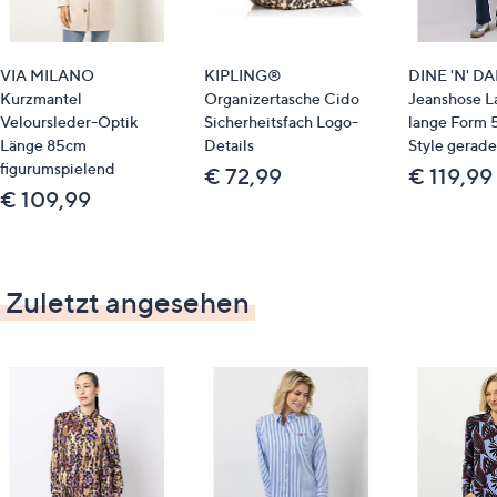
Jedes Designermodell wird einzeln bedruckt, deshalb
können sich Unregelmäßigkeiten oder weiße
Kontrasteffekte an unterschiedlichen Stellen befinden.
VIA MILANO
KIPLING®
DINE 'N' D
Dieses Merkmal ist charakteristisch für die
Kurzmantel
Organizertasche Cido
Jeanshose 
hochwertigen Drucke. Verschiedene Motive werden
Veloursleder-Optik
Sicherheitsfach Logo-
lange Form 
handgemalt und danach als Druck dupliziert. Hiermit
Länge 85cm
Details
Style gerade
entsteht ein von der Designerin exklusiv entworfener
figurumspielend
€ 72,99
€ 119,99
Print, der mit ihrer Signatur versehen ist.
€ 109,99
Zuletzt angesehen