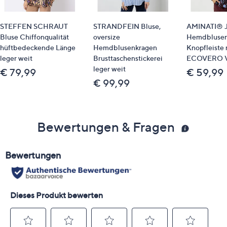
STEFFEN SCHRAUT
STRANDFEIN Bluse,
AMINATI® J
Bluse Chiffonqualität
oversize
Hemdblusen
hüftbedeckende Länge
Hemdblusenkragen
Knopfleiste 
leger weit
Brusttaschenstickerei
ECOVERO V
leger weit
€ 79,99
€ 59,99
€ 99,99
Bewertungen & Fragen