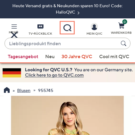
Heute Versand gratis & Neukunden sparen 10 Euro! Code:
Zum
Hauptinhalt
HalloQVC
springen
0
MENÜ
WARENKORB
TV-RÜCKBLICK
MEIN QVC
Lieblingsprodukt
finden
Wenn
Tagesangebot
Neu
30 Jahre QVC
Cool mit QVC
Vorschläge
verfügbar
sind,
verwenden
Sie
Blusen
955745
die
Pfeiltasten
nach
oben
und
nach