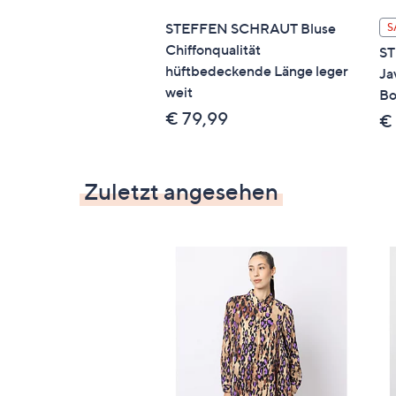
STEFFEN SCHRAUT Bluse
S
Chiffonqualität
ST
hüftbedeckende Länge leger
Ja
weit
Bo
€ 79,99
€
Zuletzt angesehen