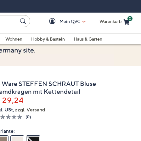
0
Mein QVC
Warenkorb
Einkaufswagen ist le
Wohnen
Hobby & Basteln
Haus & Garten
-Ware STEFFEN SCHRAUT Bluse
emdkragen mit Kettendetail
elöscht
 29,24
kl. USt,
zzgl. Versand
(0)
Bisher
gibt
es
riante:
keine
Bewertungen