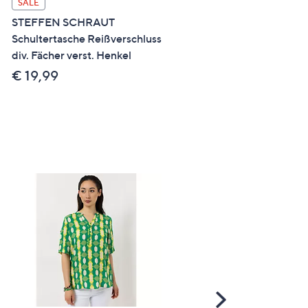
SALE
SALE
STEFFEN SCHRAUT
STEFFEN SCHRAUT Loaf
Schultertasche Reißverschluss
Veloursleder flexible
div. Fächer verst. Henkel
Laufsohle Weite G
€ 19,99
€ 59,99
Scroll