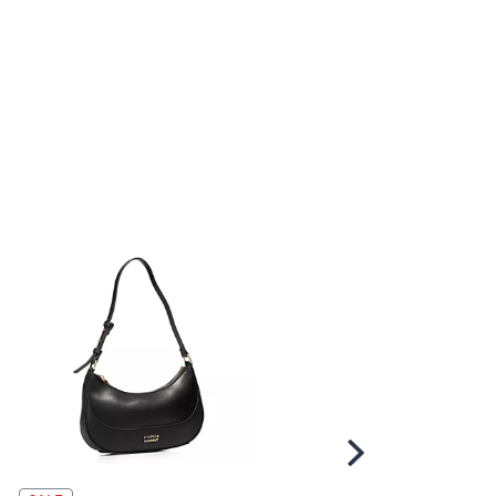
Scroll
Right