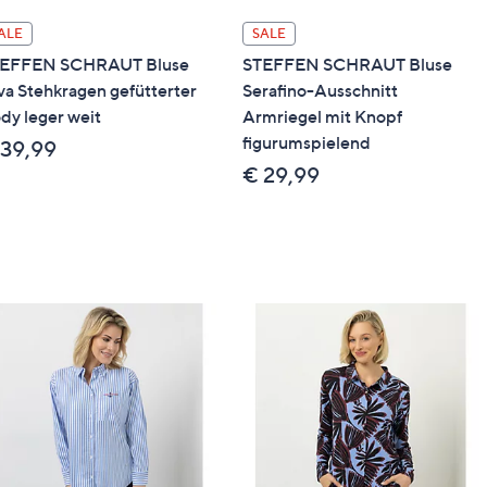
ALE
SALE
EFFEN SCHRAUT Bluse
STEFFEN SCHRAUT Bluse
va Stehkragen gefütterter
Serafino-Ausschnitt
dy leger weit
Armriegel mit Knopf
figurumspielend
 39,99
€ 29,99