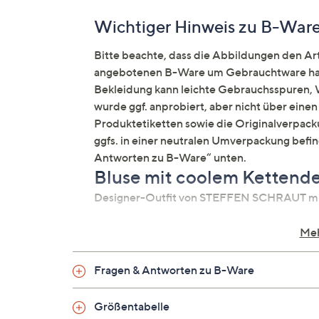
Wichtiger Hinweis zu B-War
Bitte beachte, dass die Abbildungen den Arti
angebotenen B-Ware um Gebrauchtware hand
Bekleidung kann leichte Gebrauchsspuren, W
wurde ggf. anprobiert, aber nicht über ein
Produktetiketten sowie die Originalverpacku
ggfs. in einer neutralen Umverpackung befi
Antworten zu B-Ware“ unten.
Bluse mit coolem Kettende
Designer-Outfit von STEFFEN SCHRAUT m
Auf einen Blick
Meh
Webware
Fragen & Antworten zu B-Ware
Hemdkragen
Langarm mit Manschette
Größentabelle
Kettenverzierung am Kragen