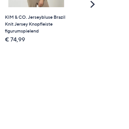
Scroll
Right
KIM & CO. Jerseybluse Brazil
SALE
Knit Jersey Knopfleiste
STEFFEN SCHRAUT Blus
figurumspielend
Serafino-Ausschnitt
Armriegel mit Knopf
€ 74,99
figurumspielend
€ 29,99