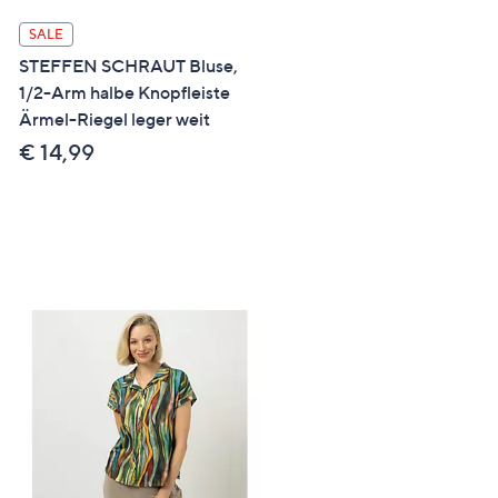
Right
SALE
SALE
STEFFEN SCHRAUT Bluse,
VIA MILANO Bluse, 1/1-
1/2-Arm halbe Knopfleiste
Hemdkragen Allover Druc
Ärmel-Riegel leger weit
verdeckte Knopfleiste
€ 14,99
€ 39,99