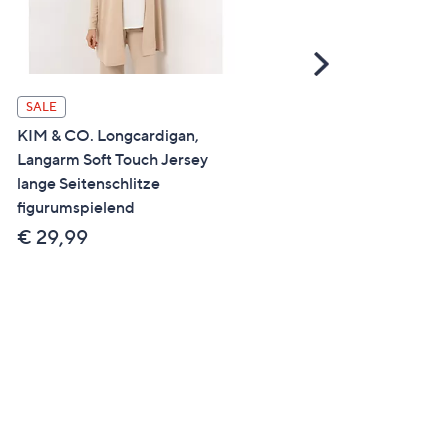
Scroll
Right
SALE
SALE
KIM & CO. Longcardigan,
STRANDFEIN Longcardig
Langarm Soft Touch Jersey
Schmuckknöpfe
lange Seitenschlitze
Kontrastdetails
figurumspielend
figurumspielend
€ 29,99
€ 29,99