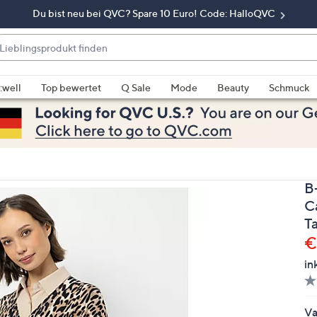
Du bist neu bei QVC? Spare 10 Euro! Code: HalloQVC
eblingsprodukt
nden
enn
rschläge
:well
Top bewertet
Q Sale
Mode
Beauty
Schmuck
rfügbar
nd,
erwenden
e
e
B
eiltasten
ach
C
ben
T
nd
G
€
ach
in
nten
der
ischen
Va