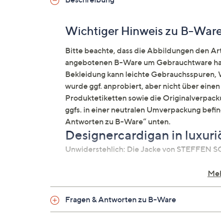
Wichtiger Hinweis zu B-War
Bitte beachte, dass die Abbildungen den Arti
angebotenen B-Ware um Gebrauchtware hand
Bekleidung kann leichte Gebrauchsspuren, W
wurde ggf. anprobiert, aber nicht über ein
Produktetiketten sowie die Originalverpacku
ggfs. in einer neutralen Umverpackung befi
Antworten zu B-Ware“ unten.
Designercardigan in luxuri
Unwiderstehlich: Die Jacke von STEFFEN S
Auf einen Blick
Meh
Feinstrick
Fragen & Antworten zu B-Ware
V-Ausschnitt
Langarm