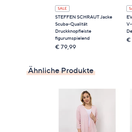
SALE
S
STEFFEN SCHRAUT Jacke
EV
Scuba-Qualität
V-
Druckknopfleiste
De
figurumspielend
€
€ 79,99
Ähnliche Produkte