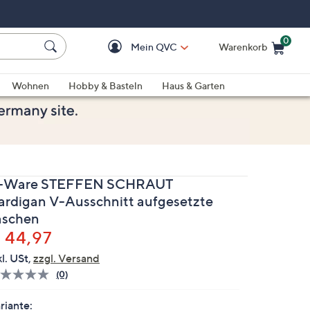
0
Mein QVC
Warenkorb
Einkaufswagen ist le
Wohnen
Hobby & Basteln
Haus & Garten
-Ware STEFFEN SCHRAUT
ardigan V-Ausschnitt aufgesetzte
aschen
elöscht
 44,97
kl. USt,
zzgl. Versand
(0)
Bisher
gibt
es
riante: