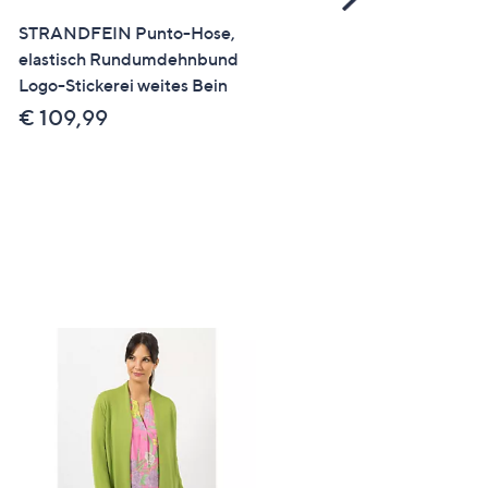
Right
STRANDFEIN Punto-Hose,
ANGEBOT
elastisch Rundumdehnbund
STEFFEN SCHRAUT Hos
Logo-Stickerei weites Bein
knöchellang Zigarettenfo
angedeutete Zierpatte
€ 109,99
gerades Bein
€ 99,99