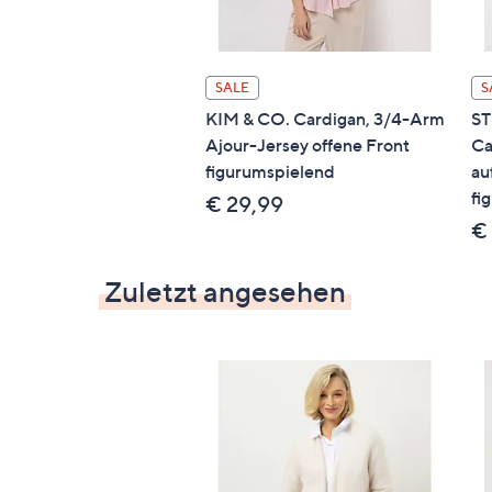
SALE
S
KIM & CO. Cardigan, 3/4-Arm
S
Ajour-Jersey offene Front
Ca
figurumspielend
au
fi
€ 29,99
€
Zuletzt angesehen