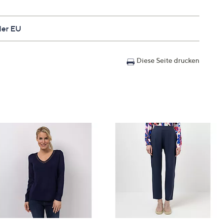
der EU
 Saum und Ärmelsaum
Diese Seite drucken