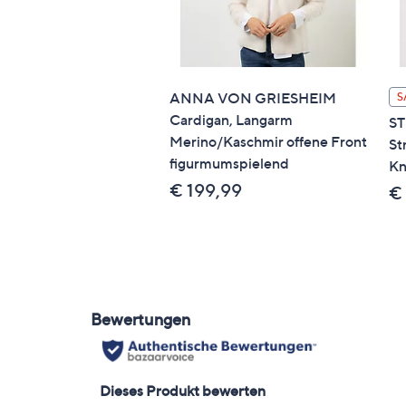
ANNA VON GRIESHEIM
S
Cardigan, Langarm
S
Merino/Kaschmir offene Front
St
figurmumspielend
Kn
€ 199,99
€