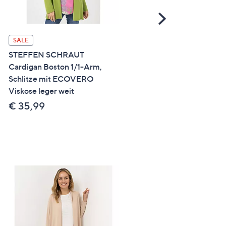
Scroll
Right
SALE
SALE
STEFFEN SCHRAUT
STEFFEN SCHRAUT
Cardigan Boston 1/1-Arm,
Longcardigan aufgesetzte
Schlitze mit ECOVERO
Taschen Struktur-Strick
Viskose leger weit
figurumspielend
€ 35,99
€ 32,99