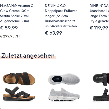
M.ASAM® Vitamin C
DENIM & CO.
DINE 'N' D
Glow Creme 100ml,
Doppelpack Pullover
Jeanshose 
Serum Shake 70ml,
langer 1/2-Arm
lange Form 
Augencreme 30ml
Rundhalsausschnitt
Style gerade
uni&Kontraststreifen
€ 59,99
€ 119,99
€ 63,99
€ 299,95 /1 l
Zuletzt angesehen