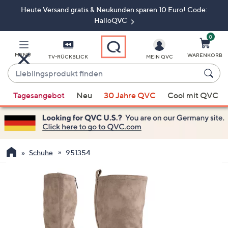
Heute Versand gratis & Neukunden sparen 10 Euro! Code:
Zum
Hauptinhalt
HalloQVC
springen
0
MENÜ
WARENKORB
TV-RÜCKBLICK
MEIN QVC
Lieblingsprodukt
finden
Wenn
Tagesangebot
Neu
30 Jahre QVC
Cool mit QVC
Vorschläge
verfügbar
sind,
verwenden
Sie
Schuhe
951354
die
Pfeiltasten
nach
oben
und
nach