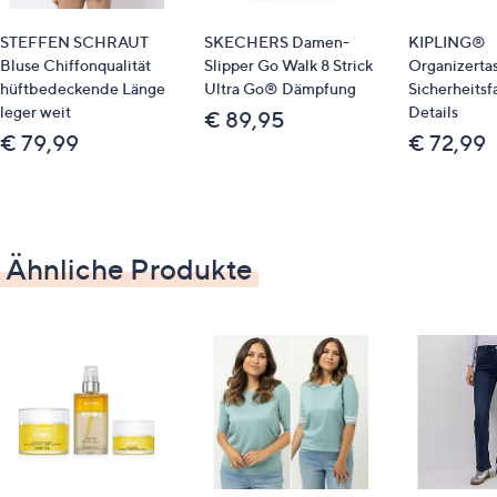
Plateauhöhe: ca. 2,5 cm
STEFFEN SCHRAUT
SKECHERS Damen-
KIPLING®
Schuhweite: F+
Bluse Chiffonqualität
Slipper Go Walk 8 Strick
Organizerta
Made in Germany
hüftbedeckende Länge
Ultra Go® Dämpfung
Sicherheitsf
leger weit
Details
€ 89,95
Material
€ 79,99
€ 72,99
Obermaterial: Textil
Futter/Decksohle: Leder (Ziege)
Laufsohle: Sonstiges (EVA, geschäumt)
Ähnliche Produkte