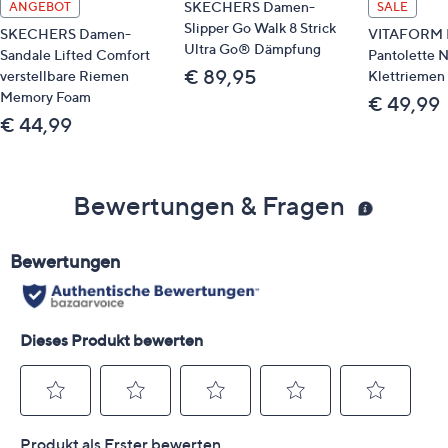
SKECHERS Damen-
ANGEBOT
SALE
Slipper Go Walk 8 Strick
SKECHERS Damen-
VITAFORM 
Ultra Go® Dämpfung
Sandale Lifted Comfort
Pantolette 
€ 89,95
verstellbare Riemen
Klettriemen 
Memory Foam
€ 49,99
€ 44,99
Bewertungen & Fragen