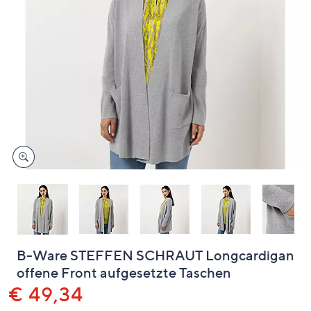
unten
oder
wischen
Sie
auf
Touch-
Geräten
nach
links
bzw.
rechts,
um
diese
anzuzeigen.
B-Ware STEFFEN SCHRAUT Longcardigan
offene Front aufgesetzte Taschen
Gelöscht
€ 49,34