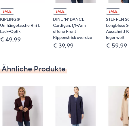
leger weit
hüftbedeckende Länge
SALE
SALE
SALE
KIPLING®
DINE 'N' DANCE
STEFFEN S
Material
Umhängetasche Riri L
Cardigan, 1/1-Arm
Longbluse S
Lack-Optik
offene Front
Ausschnitt K
40 % Viskose, 30 % Polyamid, 25 % Polyester, 5 %
Rippenstrick oversize
leger weit
€ 49,99
Kaschmir
€ 39,99
€ 59,99
Pflege
Ähnliche Produkte
Feinwäsche 30°