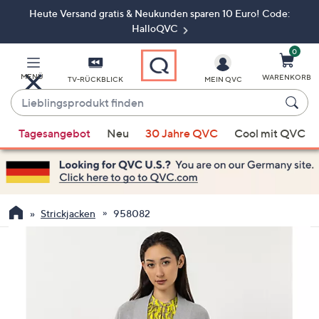
Heute Versand gratis & Neukunden sparen 10 Euro! Code:
Zum
Hauptinhalt
HalloQVC
springen
0
MENÜ
WARENKORB
TV-RÜCKBLICK
MEIN QVC
Lieblingsprodukt
finden
Wenn
Tagesangebot
Neu
30 Jahre QVC
Cool mit QVC
Vorschläge
verfügbar
sind,
verwenden
Sie
Strickjacken
958082
die
Pfeiltasten
nach
oben
und
nach