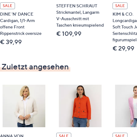
STEFFEN SCHRAUT
SALE
SALE
Strickmantel, Langarm
DINE 'N' DANCE
KIM & CO.
V-Ausschnitt mit
Cardigan, 1/1-Arm
Longcardiga
Taschen knieumspielend
offene Front
Soft Touch J
€ 109,99
Rippenstrick oversize
Seitenschlit
figurumspie
€ 39,99
€ 29,99
Zuletzt angesehen
ANNA VON
SALE
SALE