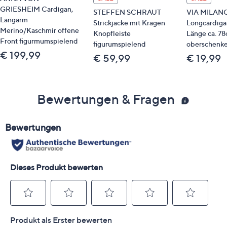
GRIESHEIM Cardigan,
STEFFEN SCHRAUT
VIA MILAN
Langarm
Strickjacke mit Kragen
Longcardigan
Merino/Kaschmir offene
Knopfleiste
Länge ca. 7
Front figurmumspielend
figurumspielend
oberschenk
€ 199,99
€ 59,99
€ 19,99
Bewertungen & Fragen