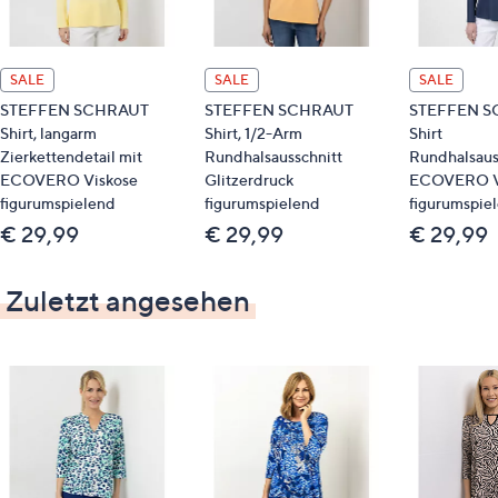
SALE
SALE
SALE
STEFFEN SCHRAUT
STEFFEN SCHRAUT
STEFFEN S
Shirt, langarm
Shirt, 1/2-Arm
Shirt
Zierkettendetail mit
Rundhalsausschnitt
Rundhalsaus
ECOVERO Viskose
Glitzerdruck
ECOVERO V
figurumspielend
figurumspielend
figurumspie
€ 29,99
€ 29,99
€ 29,99
Zuletzt angesehen