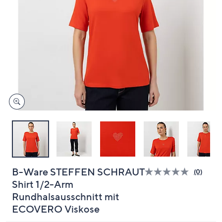
oder
wischen
Sie
auf
Touch-
Geräten
nach
links
bzw.
rechts,
um
diese
anzuzeigen.
B-Ware STEFFEN SCHRAUT
(0)
Bisher
Shirt 1/2-Arm
gibt
es
Rundhalsausschnitt mit
keine
Bewert
ECOVERO Viskose
für