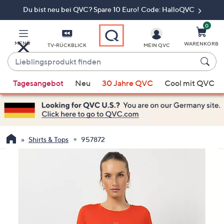
Du bist neu bei QVC? Spare 10 Euro! Code: HalloQVC
Zum
Hauptinhalt
springen
0
MENÜ
WARENKORB
TV-RÜCKBLICK
MEIN QVC
Lieblingsprodukt
finden
Wenn
Tagesangebot
Neu
30 Jahre QVC
Cool mit QVC
Vorschläge
verfügbar
sind,
verwenden
Sie
Shirts & Tops
957872
die
Pfeiltasten
nach
oben
und
nach
unten