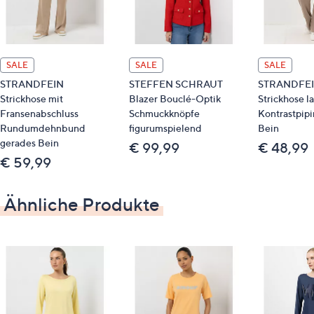
Maße (Größe 38) & Passform
Länge: ca. 62 cm
figurumspielend
SALE
SALE
SALE
hüftumspielende Länge
STRANDFEIN
STEFFEN SCHRAUT
STRANDFE
Strickhose mit
Blazer Bouclé-Optik
Strickhose l
Material
Fransenabschluss
Schmuckknöpfe
Kontrastpipi
Rundumdehnbund
figurumspielend
Bein
95 % Viskose, 5 % Elasthan
gerades Bein
€ 99,99
€ 48,99
€ 59,99
Pflege
Ähnliche Produkte
Schonwäsche 30°
Nachhaltigkeit
LENZING™ ECOVERO™