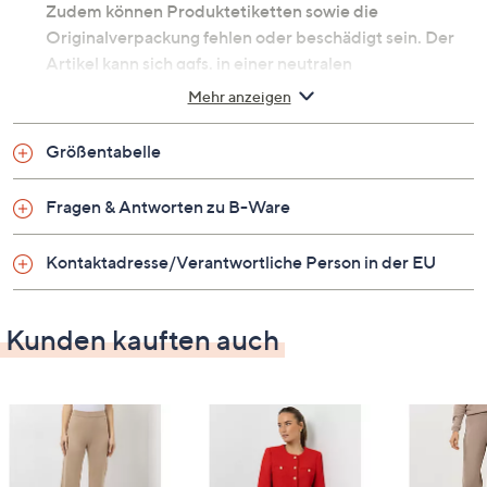
Zudem können Produktetiketten sowie die
Originalverpackung fehlen oder beschädigt sein. Der
Artikel kann sich ggfs. in einer neutralen
Umverpackung befinden. Erfahre mehr unter dem
Mehr anzeigen
Punkt „Fragen & Antworten zu B-Ware“ unten.
Shirt mit Rundhalsausschnitt
Größentabelle
Perfekt zum Wohlfühlen: Designershirt von STEFFEN
SCHRAUT
Fragen & Antworten zu B-Ware
Auf einen Blick
Kontaktadresse/Verantwortliche Person in der EU
Passform Ibiza
enthält LENZING ECOVERO branded
Kunden kauften auch
Viskosefasern
Jersey
Rundhalsausschnitt
1/2-Arm
Glitzerdetails