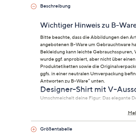
Beschreibung
Wichtiger Hinweis zu B-War
Bitte beachte, dass die Abbildungen den Arti
angebotenen B-Ware um Gebrauchtware hand
Bekleidung kann leichte Gebrauchsspuren, W
wurde ggf. anprobiert, aber nicht über ein
Produktetiketten sowie die Originalverpacku
ggfs. in einer neutralen Umverpackung befi
Antworten zu B-Ware“ unten.
Designer-Shirt mit V-Auss
Umschmeichelt deine Figur: Das elegante
Auf einen Blick
Meh
95 % LENZING ECOVERO Viskose
Größentabelle
V-Ausschnitt mit Falteneinsatz