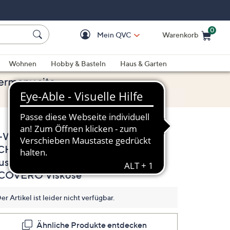
0
Mein QVC
Warenkorb
Einkaufswagen ist le
Wohnen
Hobby & Basteln
Haus & Garten
-Ware STEFFEN
(0)
Bisher
CHRAUT Shirt V-
gibt
es
usschnitt mit
keine
Bewertungen
COVERO Viskose
für
dieses
Produkt..
er Artikel ist leider nicht verfügbar.
Link
auf
derselben
Ähnliche Produkte entdecken