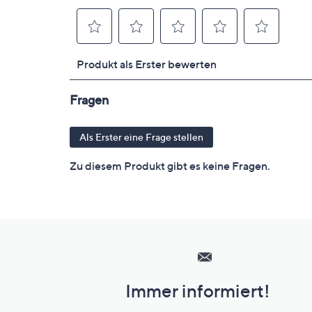
Hilfeseiten,
Service
und
Immer informiert!
Unternehmensinformationen