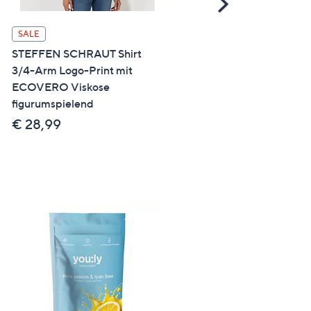
Scroll
Right
SALE
SALE
STEFFEN SCHRAUT Shirt
STEFFEN SCHRAUT Shirt
3/4-Arm Logo-Print mit
Ibiza, 3/4-Arm Strass-Deta
ECOVERO Viskose
mit ECOVERO Viskose
figurumspielend
figurumspielend
€ 28,99
€ 24,99