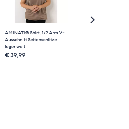
Scroll
Right
AMINATI® Shirt, 1/2 Arm V-
SALE
Ausschnitt Seitenschlitze
IN-PRINT Shirt 1/2-Arm
leger weit
Rundhalsausschnitt
Seitenschlitze
€ 39,99
€ 9,99