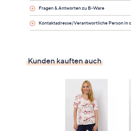
Langarm
Fragen & Antworten zu B-Ware
Maße (Größe 38) & Passform
Kontaktadresse/Verantwortliche Person in 
Länge: ca. 62 cm
figurumspielend
hüftumspielende Länge
Material
Kunden kauften auch
95 % Viskose, 5 % Elasthan
Pflege
Schonwäsche 30 °C
Nachhaltigkeit