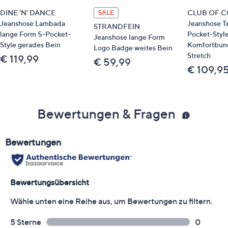
DINE 'N' DANCE
CLUB OF 
SALE
Jeanshose Lambada
Jeanshose T
STRANDFEIN
lange Form 5-Pocket-
Pocket-Styl
Jeanshose lange Form
Style gerades Bein
Komfortbun
Logo Badge weites Bein
Stretch
€ 119,99
€ 59,99
€ 109,9
Bewertungen & Fragen