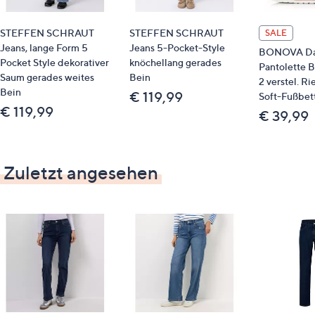
Pflege
STEFFEN SCHRAUT
STEFFEN SCHRAUT
SALE
Maschinenwäsche
Jeans, lange Form 5
Jeans 5-Pocket-Style
BONOVA D
Pocket Style dekorativer
knöchellang gerades
Pantolette 
Saum gerades weites
Bein
2 verstel. R
Bein
€ 119,99
Soft-Fußbet
€ 119,99
€ 39,99
Zuletzt angesehen