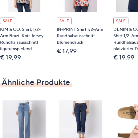
Passen-Verarbeitung hinten
Nieten
Logo-tape und Logo Niete am vorderen linken
SALE
SALE
SALE
Tascheneingriff
KIM & CO. Shirt, 1/2-
IN-PRINT Shirt 1/2-Arm
DENIM & CO
gebrandeter Metall-Knopf
Arm Brazil Knit Jersey
Rundhalsausschnitt
Shirt 1/2-Ar
Rundhalsausschnitt
Blumendruck
Rundhalsaus
jeansgrau
figurumspielend
platzierter 
€ 17,99
€ 19,99
€ 19,99
Maße (Größe 19/38) & Passform
Kurzgröße: ca. 157 cm-164 cm Körperhöhe
Normalgröße: ca. 165 cm-172 cm Körperhöhe
Ähnliche Produkte
Innenbeinlänge: Kurzgröße 72 cm/Normalgröße
76 cm
legere Passform
Material
97 % Baumwolle, 2 % Poyester, 1 % Elasthan