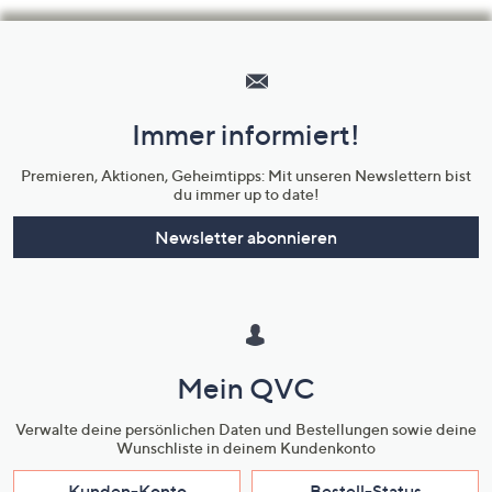
Hilfeseiten,
Service
und
Immer informiert!
Unternehmensinformationen
Premieren, Aktionen, Geheimtipps: Mit unseren Newslettern bist
du immer up to date!
Newsletter abonnieren
Mein QVC
Verwalte deine persönlichen Daten und Bestellungen sowie deine
Wunschliste in deinem Kundenkonto
Kunden-Konto
Bestell-Status