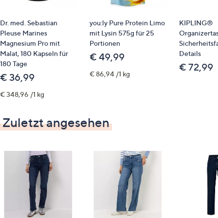
Gesäßtaschen
Anker-Logo-Stickerei auf rechter Gesäßtasche in
Dr. med. Sebastian
you:ly Pure Protein Limo
KIPLING®
Kontrastfarbe
Pleuse Marines
mit Lysin 575g für 25
Organizerta
je 1 Niete an den vorderen Taschen
Magnesium Pro mit
Portionen
Sicherheitsf
kontrastfarbige Steppung
Malat, 180 Kapseln für
Details
€ 49,99
180 Tage
€ 72,99
Maße (Größe 38/KG 19) & Passform
€ 86,94 /1 kg
€ 36,99
Innenbeinlänge: ca. 72/68 cm
€ 348,96 /1 kg
knöchellang
schmales Bein
Zuletzt angesehen
mittlere Leibhöhe
wir empfehlen die Kurzgröße bei einer
Körperhöhe von 157 bis 164 cm
wir empfehlen die Normalgröße bei einer
Körperhöhe von 165 bis 172 cm
Material