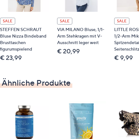
Bewegungen spielend mit und sitzt dabei optimal.
Auf einen Blick
SALE
SALE
SALE
Jeanshose Sunny
STEFFEN SCHRAUT
VIA MILANO Bluse, 1/1-
LITTLE ROSE
Bluse Nizza Bindeband
Arm Stehkragen mit V-
1/2-Arm Mik
hoher Baumwollanteil
Brusttaschen
Ausschnitt leger weit
Spitzendetai
elastische Ware
figurumspielend
Seitenschlit
€ 20,99
5-Pocket Form Passe hinten
€ 23,99
€ 9,99
Gürtelschlaufen
Strandfein-Logoknopf
Reißverschluss
Ähnliche Produkte
2 Eingriffstaschen
Münztasche
2 Gesäßtaschen
am vorderen linken Tascheneingriff mit
gestreiftem Ripsband mit Strandfein-
Metallplättchen
Innenbund mit geteiltem Logo-Schriftzug
Paspel in Lederoptik an Eingriffs-und