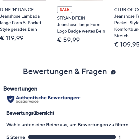
jeansblau/jeansgrau/nachtjeansblau: 87 %
Baumwolle, 9 % Polyester, 4 % Elasthan
DINE 'N' DANCE
CLUB OF 
SALE
grün/braun: 83 % Baumwolle, 15 % Polyester, 2 %
Jeanshose Lambada
Jeanshose T
STRANDFEIN
Elasthan
lange Form 5-Pocket-
Pocket-Styl
Jeanshose lange Form
Style gerades Bein
Komfortbun
Logo Badge weites Bein
Stretch
Pflege
€ 119,99
€ 59,99
€ 109,9
Maschinenwäsche
Bewertungen & Fragen