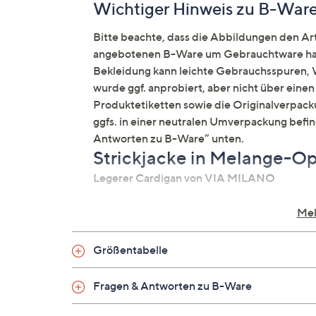
Wichtiger Hinweis zu B-War
Bitte beachte, dass die Abbildungen den Arti
angebotenen B-Ware um Gebrauchtware hand
Bekleidung kann leichte Gebrauchsspuren, W
wurde ggf. anprobiert, aber nicht über ein
Produktetiketten sowie die Originalverpacku
ggfs. in einer neutralen Umverpackung befi
Antworten zu B-Ware“ unten.
Strickjacke in Melange-Op
Legerer Cardigan von VIA MILANO
Meh
Auf einen Blick
Größentabelle
Strick
Kragen
Fragen & Antworten zu B-Ware
Knopfleiste
Rippenbundabschluss an Ärmelsaum 