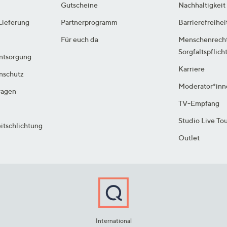
Gutscheine
Nachhaltigkeit
Lieferung
Partnerprogramm
Barrierefreihei
Für euch da
Menschenrech
Sorgfaltspflich
ntsorgung
Karriere
enschutz
Moderator*inn
ragen
TV-Empfang
Studio Live To
itschlichtung
Outlet
International