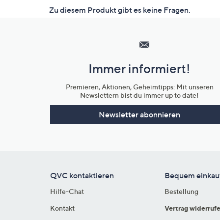
Hilfeseiten,
Service
und
Immer informiert!
Unternehmensinformationen
Premieren, Aktionen, Geheimtipps: Mit unseren
Newslettern bist du immer up to date!
Newsletter abonnieren
QVC kontaktieren
Bequem einkau
Hilfe-Chat
Bestellung
Kontakt
Vertrag widerruf