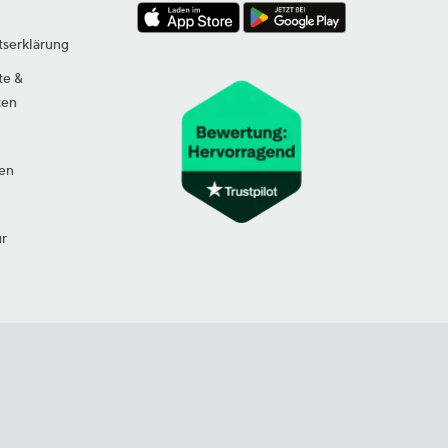
tserklärung
te &
ten
en
ur