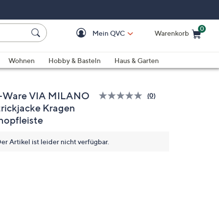
0
Mein QVC
Warenkorb
Einkaufswagen ist le
Wohnen
Hobby & Basteln
Haus & Garten
-Ware VIA MILANO
(0)
Bisher
trickjacke Kragen
gibt
es
nopfleiste
keine
Bewertungen
für
er Artikel ist leider nicht verfügbar.
dieses
Produkt..
Link
auf
derselben
Seite.