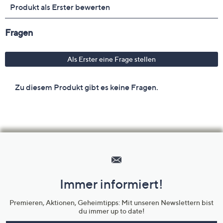
Hilfeseiten,
Service
und
Immer informiert!
Unternehmensinformationen
Premieren, Aktionen, Geheimtipps: Mit unseren Newslettern bist
du immer up to date!