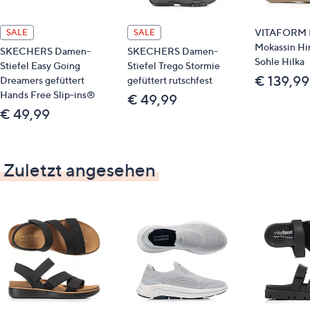
Blockabsatz
verstärkte Kappe und Ferse
VITAFORM 
SALE
SALE
innen mit wärmendem Vlies gefüttert
Mokassin Hi
SKECHERS Damen-
SKECHERS Damen-
austauschbares, extradickes, filzüberzogenes
Sohle Hilka
Stiefel Easy Going
Stiefel Trego Stormie
Luftpolsterfußbett
€ 139,99
Dreamers gefüttert
gefüttert rutschfest
Shock Absorber
Hands Free Slip-ins®
€ 49,99
Sohle Evelyn
€ 49,99
Absatz ca. 5,5 cm
Plateauhöhe ca. 2,5 cm
Weite: H
Zuletzt angesehen
Material
Obermaterial: Leder (Hirsch, Rind)
Futter/Decksohle: Textil
Laufsohle: Sonstiges