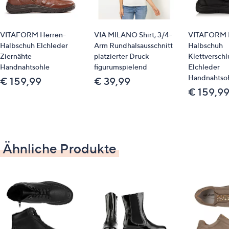
Handnahtsohle
verstärkte Ferse
austauschbares Fußbett
VITAFORM Herren-
VIA MILANO Shirt, 3/4-
VITAFORM 
Glattleder
Halbschuh Elchleder
Arm Rundhalsausschnitt
Halbschuh
Schuhweite: H
Ziernähte
platzierter Druck
Klettverschl
Handnahtsohle
figurumspielend
Elchleder
Handnahtso
€ 159,99
€ 39,99
€ 159,9
Material
Obermaterial: Leder (Elch)
Futter/Decksohle: Leder
Laufsohle: PU
Ähnliche Produkte