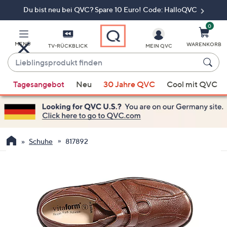
Du bist neu bei QVC? Spare 10 Euro! Code: HalloQVC
Zum
Hauptinhalt
springen
0
MENÜ
WARENKORB
TV-RÜCKBLICK
MEIN QVC
Lieblingsprodukt
finden
Wenn
Tagesangebot
Neu
30 Jahre QVC
Cool mit QVC
Vorschläge
verfügbar
sind,
verwenden
Sie
Schuhe
817892
die
Pfeiltasten
nach
oben
und
nach
unten