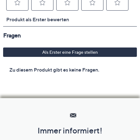
Hilfeseiten,
Service
und
Immer informiert!
Unternehmensinformationen