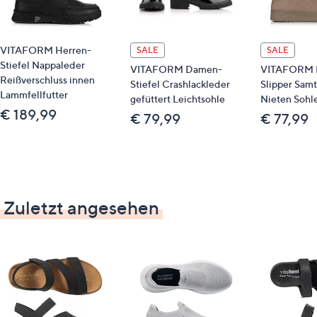
VITAFORM Herren-
SALE
SALE
Stiefel Nappaleder
VITAFORM Damen-
VITAFORM 
Reißverschluss innen
Stiefel Crashlackleder
Slipper Sam
Lammfellfutter
gefüttert Leichtsohle
Nieten Sohl
€ 189,99
€ 79,99
€ 77,99
Zuletzt angesehen