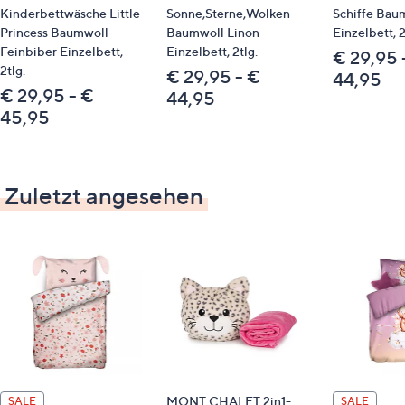
Kinderbettwäsche Little
Sonne,Sterne,Wolken
Schiffe Bau
Princess Baumwoll
Baumwoll Linon
Einzelbett, 2
Feinbiber Einzelbett,
Einzelbett, 2tlg.
€ 29,95 
2tlg.
€ 29,95 - €
44,95
€ 29,95 - €
44,95
45,95
Zuletzt angesehen
MONT CHALET 2in1-
SALE
SALE