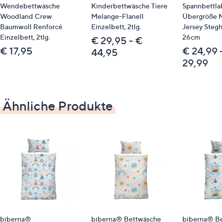
Wendebettwäsche
Kinderbettwäsche Tiere
Spannbettla
trocknergeeignet
Woodland Crew
Melange-Flanell
Übergröße M
Baumwoll Renforcé
Einzelbett, 2tlg.
Jersey Stegh
Identifikationsnummer
Einzelbett, 2tlg.
26cm
€ 29,95 - €
€ 17,95
€ 24,99 
44,95
GTIN: 4006891976123
29,99
Bitte beachten
Dieser Artikel ist nicht an einen Paketshop, eine
Ähnliche Produkte
Packstation oder ins Ausland lieferbar.
Nachhaltigkeit
MADE IN GREEN by OEKO-TEX®
Qualitätshinweise
STANDARD 100 by OEKO-TEX®
biberna®
biberna® Bettwäsche
biberna® B