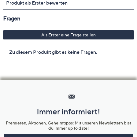
Hilfeseiten,
Service
und
Immer informiert!
Unternehmensinformationen
Premieren, Aktionen, Geheimtipps: Mit unseren Newslettern bist
du immer up to date!