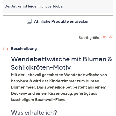
dieses
Produkt
Der Artikel ist leider nicht verfügbar.
Link
auf
derselb
Ähnliche Produkte entdecken
Seite.
Schriftgröße:
Beschreibung
Wendebettwäsche mit Blumen &
Schildkröten-Motiv
Mit der liebevoll gestalteten Wendebettwäsche von
babybest® wird das Kinderzimmer zum bunten
Blumenmeer. Das zweiteilige Set besteht aus einem
Decken- und einem Kissenbezug, gefertigt aus
kuscheligem Baumwoll-Flanell.
Was erhalte ich?