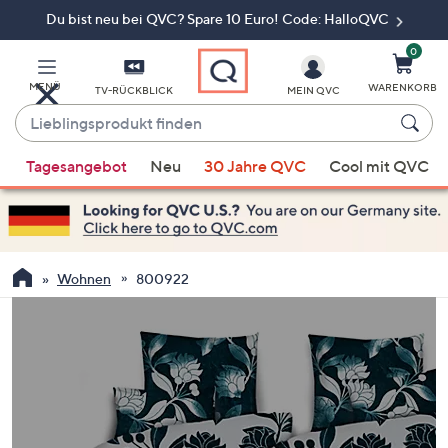
Du bist neu bei QVC? Spare 10 Euro! Code: HalloQVC
Zum
Hauptinhalt
springen
0
MENÜ
WARENKORB
TV-RÜCKBLICK
MEIN QVC
Lieblingsprodukt
finden
Wenn
Tagesangebot
Neu
30 Jahre QVC
Cool mit QVC
Vorschläge
verfügbar
sind,
verwenden
Sie
Wohnen
800922
die
Pfeiltasten
nach
oben
und
nach
unten