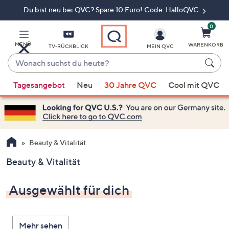
Du bist neu bei QVC? Spare 10 Euro! Code: HalloQVC
Zum
Hauptinhalt
springen
0
MENÜ
WARENKORB
TV-RÜCKBLICK
MEIN QVC
Wonach
suchst
Wenn
du
Tagesangebot
Neu
30 Jahre QVC
Cool mit QVC
Vorschläge
heute?
verfügbar
sind,
verwenden
Sie
Beauty & Vitalität
die
Beauty & Vitalität
Pfeiltasten
nach
Ausgewählt für dich
oben
und
nach
Mehr sehen
unten