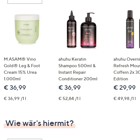
oder
wischen
Sie
auf
Touch-
Geräten
nach
links
M.ASAM® Vino
ahuhu Keratin
ahuhu Overn
bzw.
Gold® Leg & Foot
Shampoo 500ml &
Refresh Mous
Cream 15% Urea
Instant Repair
Coffein 2x 3
rechts,
1.000ml
Conditioner 200ml
Edition
um
€ 36,99
€ 36,99
€ 29,99
diese
anzuzeigen.
€ 36,99 /1 l
€ 52,84 /1 l
€ 49,98 /1 l
Wie wär's hiermit?