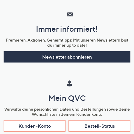
Hilfeseiten,
Service
und
Immer informiert!
Unternehmensinformationen
Premieren, Aktionen, Geheimtipps: Mit unseren Newslettern bist
du immer up to date!
Newsletter abonnieren
Mein QVC
Verwalte deine persönlichen Daten und Bestellungen sowie deine
Wunschliste in deinem Kundenkonto
Kunden-Konto
Bestell-Status