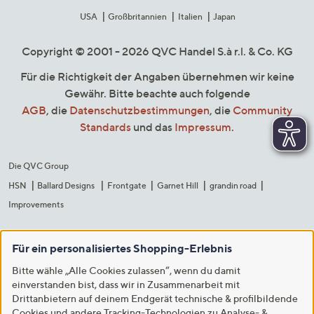
USA
Großbritannien
Italien
Japan
Copyright © 2001 - 2026 QVC Handel S.à r.l. & Co. KG
Für die Richtigkeit der Angaben übernehmen wir keine
Gewähr. Bitte beachte auch folgende
AGB
, die
Datenschutzbestimmungen
, die
Community
Standards
und das
Impressum
.
Die QVC Group
HSN
Ballard Designs
Frontgate
Garnet Hill
grandin road
Improvements
Für ein personalisiertes Shopping-Erlebnis
Bitte wähle „Alle Cookies zulassen“, wenn du damit
einverstanden bist, dass wir in Zusammenarbeit mit
Drittanbietern auf deinem Endgerät technische & profilbildende
Cookies und andere Tracking-Technologien zu Analyse- &