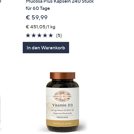
0
Mucosa Plus Kapseln 240 Stück
für 60 Tage
€ 59,99
€ 451,05/1 kg
4.6
5
(5)
en
von
Bewertungen
In den Warenkorb
5