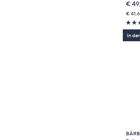
€ 49
€ 41,6
In de
BÄRB