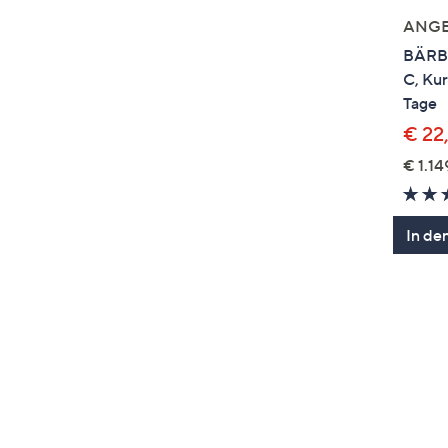
ANG
BÄRBE
C, Ku
Tage
€ 22
€ 1.14
In de