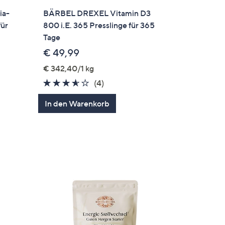
ia-
BÄRBEL DREXEL Vitamin D3
für
800 i.E. 365 Presslinge für 365
Tage
€ 49,99
€ 342,40/1 kg
3.5
4
(4)
von
Bewertungen
In den Warenkorb
5
gen