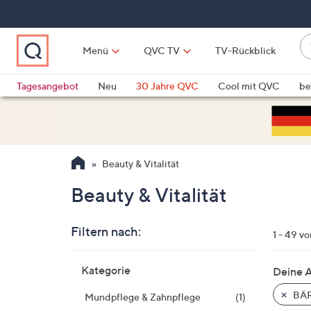
Zum
Hauptinhalt
springen
W
Menü
QVC TV
TV-Rückblick
su
W
d
Vo
Tagesangebot
Neu
30 Jahre QVC
Cool mit QVC
be
h
ve
QLINARISCH
Technik
si
v
Si
Beauty & Vitalität
di
Pf
Beauty & Vitalität
n
o
Filtern nach:
u
1 - 49 v
n
Zur
u
Kategorie
Deine 
Produktliste
o
springen
BÄR
Mundpflege & Zahnpflege
(1)
w