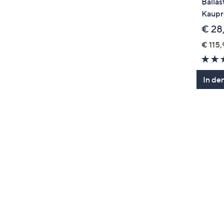
Ballas
Kaupr
€ 28
€ 115,
In de