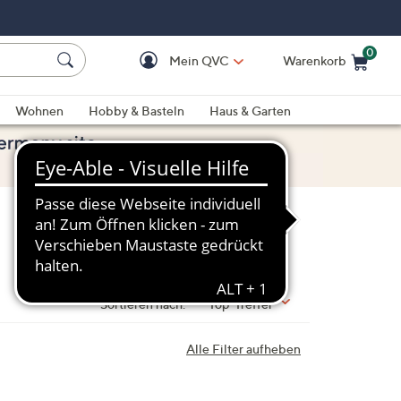
0
Mein QVC
Warenkorb
Einkaufswagen ist le
Wohnen
Hobby & Basteln
Haus & Garten
Sortieren nach:
Top-Treffer
Alle Filter aufheben