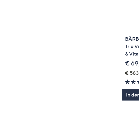
BÄRBE
Trio V
& Vita
€ 69
€ 583
In de