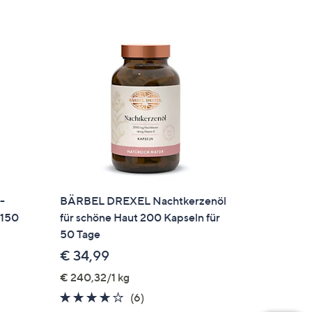
-
BÄRBEL DREXEL Nachtkerzenöl
 150
für schöne Haut 200 Kapseln für
50 Tage
€ 34,99
€ 240,32/1 kg
3.8
6
(6)