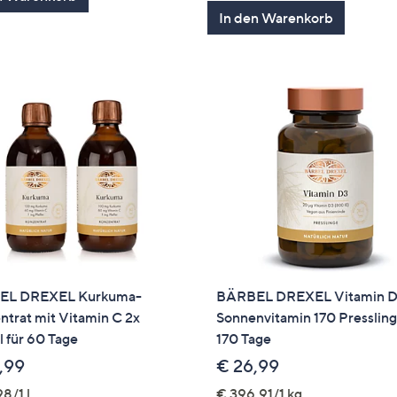
von
Bewertung
In den Warenkorb
5
EL DREXEL Kurkuma-
BÄRBEL DREXEL Vitamin D
trat mit Vitamin C 2x
Sonnenvitamin 170 Pressling
 für 60 Tage
170 Tage
,99
€ 26,99
8/1 l
€ 396,91/1 kg