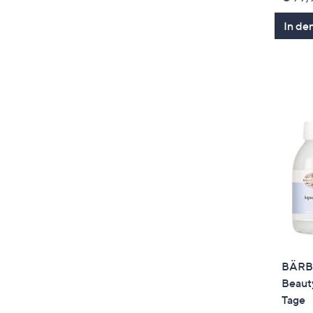
In de
BÄRBE
Beauty
Tage