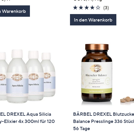
3.7
3
(3)
n Warenkorb
von
Bewertung
In den Warenkorb
5
L DREXEL Aqua Silicia
BÄRBEL DREXEL Blutzucke
-Elixier 4x 300ml für 120
Balance Presslinge 336 Stück
56 Tage