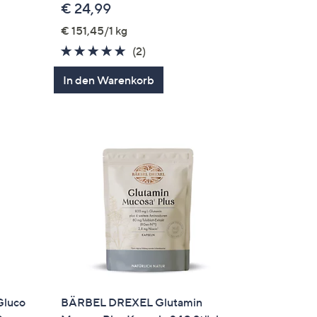
€ 24,99
€ 151,45/1 kg
5.0
2
(2)
en
von
Bewertungen
In den Warenkorb
5
Gluco
BÄRBEL DREXEL Glutamin