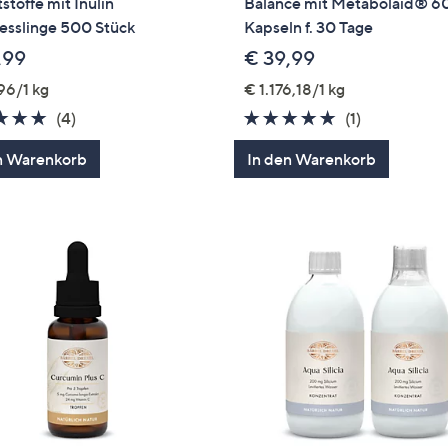
tstoffe mit Inulin
Balance mit Metabolaid® 6
esslinge 500 Stück
Kapseln f. 30 Tage
,99
€ 39,99
96/1 kg
€ 1.176,18/1 kg
5.0
4
5.0
1
(4)
(1)
von
Bewertungen
von
Bewertung
n Warenkorb
In den Warenkorb
5
5