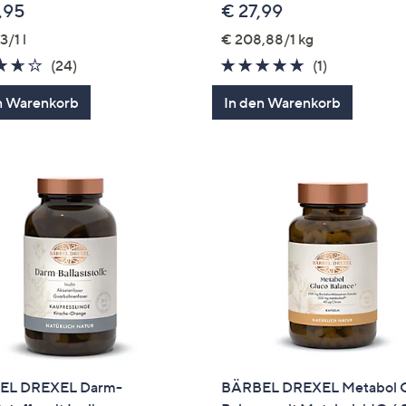
,95
€ 27,99
3/1 l
€ 208,88/1 kg
3.6
24
5.0
1
(24)
(1)
von
Bewertungen
von
Bewertung
n Warenkorb
In den Warenkorb
5
5
EL DREXEL Darm-
BÄRBEL DREXEL Metabol 