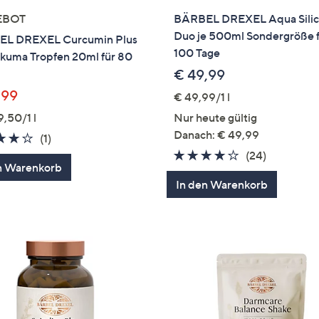
EBOT
BÄRBEL DREXEL Aqua Silic
Duo je 500ml Sondergröße 
L DREXEL Curcumin Plus
100 Tage
rkuma Tropfen 20ml für 80
€ 49,99
,99
€ 49,99/1 l
9,50/1 l
Nur heute gültig
Danach: € 49,99
4.0
1
(1)
von
Bewertungen
3.8
24
(24)
n Warenkorb
5
von
Bewertun
In den Warenkorb
5