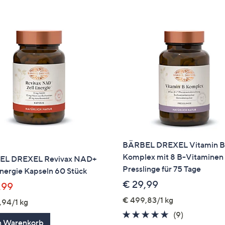
e
f
ouch-
eräten
ach
nks
zw.
chts,
m
ese
zuzeigen.
BÄRBEL DREXEL Vitamin B
Komplex mit 8 B-Vitaminen
EL DREXEL Revivax NAD+
Presslinge für 75 Tage
nergie Kapseln 60 Stück
€ 29,99
,99
€ 499,83/1 kg
,94/1 kg
4.7
9
(9)
n Warenkorb