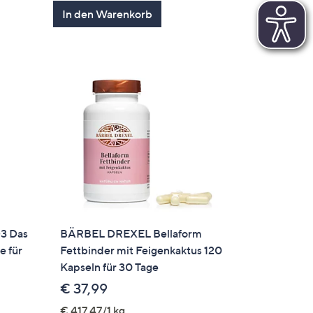
en
von
Bewertungen
In den Warenkorb
5
3 Das
BÄRBEL DREXEL Bellaform
e für
Fettbinder mit Feigenkaktus 120
Kapseln für 30 Tage
€ 37,99
€ 417,47/1 kg