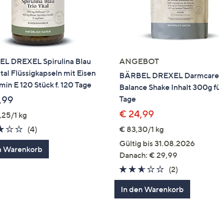
L DREXEL Spirulina Blau
ANGEBOT
ital Flüssigkapseln mit Eisen
BÄRBEL DREXEL Darmcar
min E 120 Stück f. 120 Tage
Balance Shake Inhalt 300g f
,99
Tage
€ 24,99
,25/1 kg
3.0
4
(4)
€ 83,30/1 kg
von
Bewertungen
Gültig bis 31.08.2026
n Warenkorb
5
Danach: € 29,99
2.5
2
(2)
von
Bewertung
In den Warenkorb
5