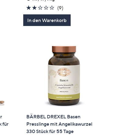
1.8
9
(9)
en
von
Bewertungen
In den Warenkorb
5
r
BÄRBEL DREXEL Basen
 für
Presslinge mit Angelikawurzel
330 Stück für 55 Tage