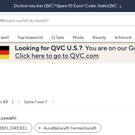
Du bist neu bei QVC? Spare 10 Euro! Code: HalloQVC
onach
chst
enn
u
rschläge
:well
Top bewertet
Q Sale
Mode
Beauty
Schmuck
eute?
rfügbar
nd,
erwenden
e
e
eiltasten
ach
ben
nd
on 49
|
Seite 1 von 1
ach
nten
Auswahl:
der
BEL DREXEL
AuraNatura® Fermentura®
ischen