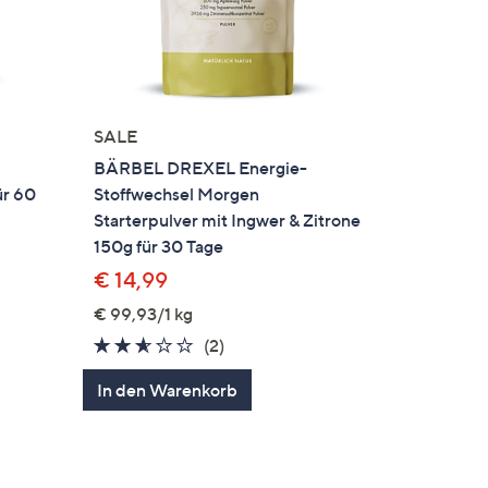
SALE
e
BÄRBEL DREXEL Energie-
ür 60
Stoffwechsel Morgen
Starterpulver mit Ingwer & Zitrone
150g für 30 Tage
€ 14,99
€ 99,93/1 kg
2.5
2
(2)
von
Bewertungen
In den Warenkorb
5
en