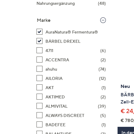
Si
Nahrungsergänzung
(48)
au
T
Marke
G
n
AuraNatura® Fermentura®
li
BÄRBEL DREXEL
b
4711
(6)
re
ACCENTRA
(2)
u
di
ahuhu
(74)
an
AILORIA
(12)
Neu
AKT
(1)
BÄRB
AKTIMED
(2)
Zell-E
ALMIVITAL
(39)
€ 24
ALWAYS DISCREET
(5)
€ 780
BADEFEE
(1)
In de
BALANTURE
(3)