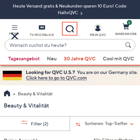
Heute Versand gratis & Neukunden sparen 10 Euro! Code:
Zum
Hauptinhalt
HalloQVC
springen
0
MENÜ
WARENKORB
TV-RÜCKBLICK
MEIN QVC
Wonach
suchst
Wenn
du
Tagesangebot
Neu
30 Jahre QVC
Cool mit QVC
Vorschläge
heute?
verfügbar
sind,
verwenden
Sie
Beauty & Vitalität
die
Beauty & Vitalität
Pfeiltasten
nach
oben
Sortieren:
Top-Treffer
Filter
(2)
und
nach
Alle Filter aufheben