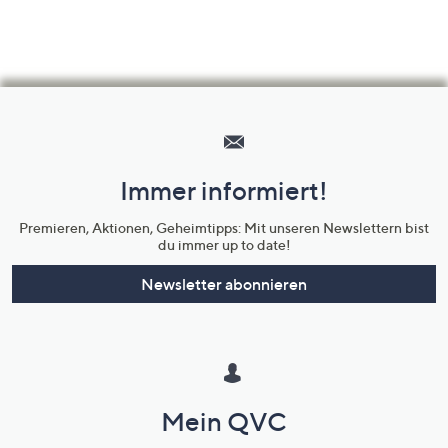
Hilfeseiten,
Service
und
Immer informiert!
Unternehmensinformationen
Premieren, Aktionen, Geheimtipps: Mit unseren Newslettern bist
du immer up to date!
Newsletter abonnieren
Mein QVC