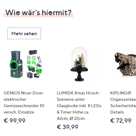
Wie wär's hiermit?
Mehr sehen
GENIUS Nicer Dicer
LUMIDA Xmas Hirsch-
KIPLING®
elektrischer
Szenerie unter
Organizertas
Gemüseschneider 10
Glasglocke inkl. 8 LEDs
Sicherheitsf
versch. Einsätze
& Timer Höhe ca.
Details
42cm, Ø 22cm
€ 99,99
€ 72,99
€ 39,99