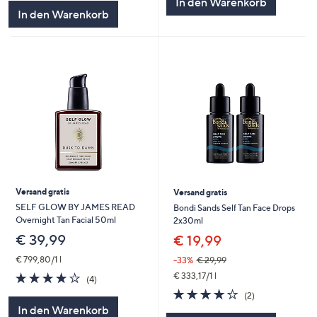
In den Warenkorb
5
In den Warenkorb
Versand gratis
Versand gratis
SELF GLOW BY JAMES READ
Bondi Sands Self Tan Face Drops
Overnight Tan Facial 50ml
2x30ml
€ 39,99
€ 19,99
€ 799,80/1 l
-33%
€ 29,99
4.0
4
€ 333,17/1 l
(4)
von
Bewertungen
4.0
2
(2)
5
von
Bewertungen
In den Warenkorb
5