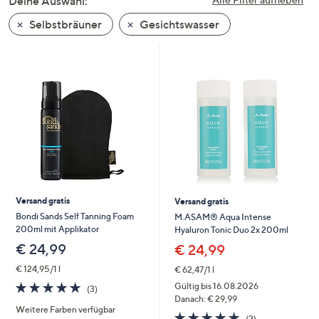
Deine Auswahl:
unten
Selbstbräuner
Gesichtswasser
oder
wischen
Sie
auf
Touch-
Geräten
nach
links
bzw.
rechts,
um
Versand gratis
Versand gratis
diese
Bondi Sands Self Tanning Foam
M.ASAM® Aqua Intense
200ml mit Applikator
Hyaluron Tonic Duo 2x 200ml
anzuzeigen.
€ 24,99
€ 24,99
€ 124,95/1 l
€ 62,47/1 l
5.0
3
Gültig bis 16.08.2026
(3)
von
Bewertungen
Danach: € 29,99
Weitere Farben verfügbar
5
5.0
2
(2)