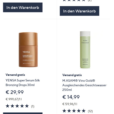
von
Bewertungen
In den Warenkorb
5
In den Warenkorb
Versand gratis
Versand gratis
YENSA Super Serum Silk
M.ASAM® Vino Gold®
Bronzing Drops 30ml
Ausgleichendes Gesichtswasser
250ml
€ 29,99
€ 14,99
€ 999,67/1 l
€ 59,96/1 l
5.0
1
(1)
von
Bewertungen
4.9
12
(12)
5