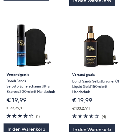
In den Warenkorb
Versand gratis
Versand gratis
Bondi Sands
Bondi Sands Selbstbräuner Öl
Selbstbräunerschaum Ultra
Liquid Gold 150ml mit
Express 200ml mit Handschuh
Handschuh
€ 19,99
€ 19,99
€ 99,95/1 l
€ 133,27/1 l
4.0
1
3.8
4
(1)
(4)
von
Bewertungen
von
Bewertungen
5
5
In den Warenkorb
In den Warenkorb