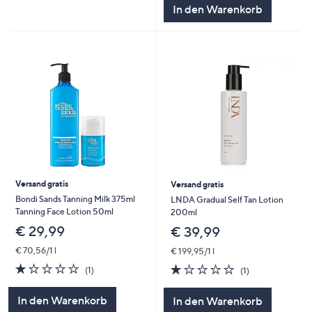
In den Warenkorb
Versand gratis
Versand gratis
Bondi Sands Tanning Milk 375ml
LNDA Gradual Self Tan Lotion
Tanning Face Lotion 50ml
200ml
€ 29,99
€ 39,99
€ 70,56/1 l
€ 199,95/1 l
1.0
1
1.0
1
(1)
(1)
von
Bewertungen
von
Bewertungen
5
5
In den Warenkorb
In den Warenkorb