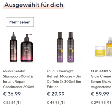
Ausgewählt für dich
Mehr sehen
ahuhu Keratin
ahuhu Overnight
M.ASAM® Vi
Shampoo 500ml &
Refresh Mousse + Bio
Glow Creme 
Instant Repair
Coffein 2x 300ml lim
Serum Shake
Conditioner 200ml
Edition
Augencreme
€ 36,99
€ 29,99
€ 59,99
€ 52,84 /1 l
€ 49,98 /1 l
€ 299,95 /1 l