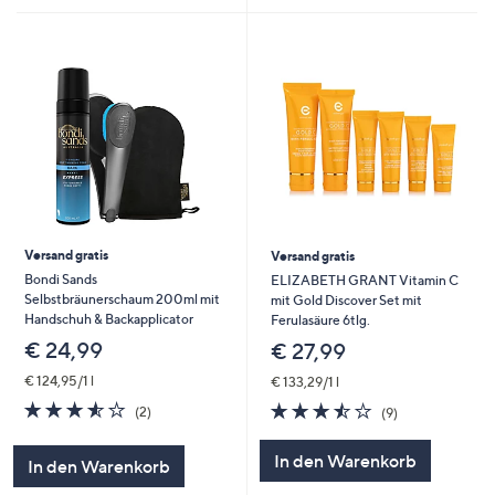
Versand gratis
Versand gratis
Bondi Sands
ELIZABETH GRANT Vitamin C
Selbstbräunerschaum 200ml mit
mit Gold Discover Set mit
Handschuh & Backapplicator
Ferulasäure 6tlg.
€ 24,99
€ 27,99
€ 124,95/1 l
€ 133,29/1 l
3.5
2
3.4
9
(2)
(9)
von
Bewertungen
von
Bewertungen
5
5
In den Warenkorb
In den Warenkorb