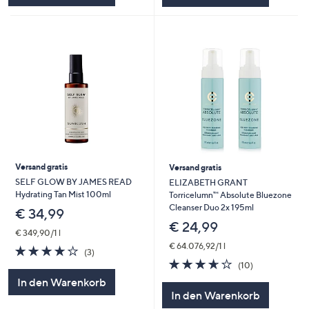
Versand gratis
Versand gratis
SELF GLOW BY JAMES READ
ELIZABETH GRANT
Hydrating Tan Mist 100ml
Torricelumn™ Absolute Bluezone
Cleanser Duo 2x 195ml
€ 34,99
€ 24,99
€ 349,90/1 l
€ 64.076,92/1 l
3.7
3
(3)
von
Bewertungen
3.6
10
(10)
5
von
Bewertungen
In den Warenkorb
5
In den Warenkorb