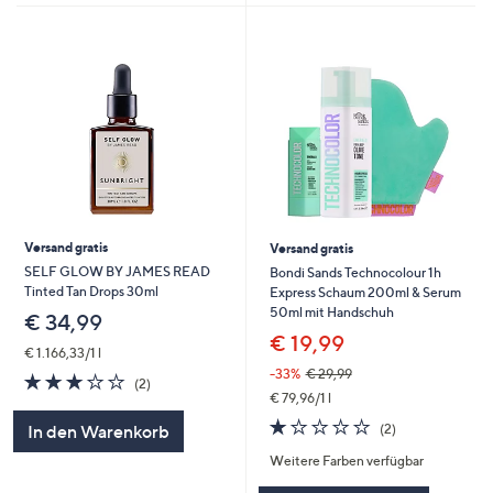
Versand gratis
Versand gratis
SELF GLOW BY JAMES READ
Bondi Sands Technocolour 1h
Tinted Tan Drops 30ml
Express Schaum 200ml & Serum
50ml mit Handschuh
€ 34,99
€ 19,99
€ 1.166,33/1 l
-33%
€ 29,99
3.0
2
(2)
von
Bewertungen
€ 79,96/1 l
5
1.0
2
(2)
In den Warenkorb
von
Bewertungen
Weitere Farben verfügbar
5