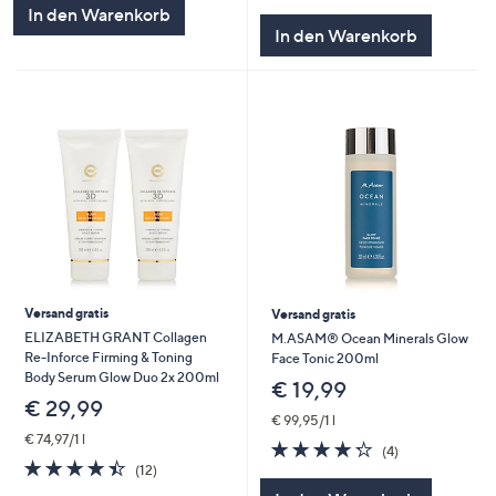
von
Bewertungen
In den Warenkorb
5
In den Warenkorb
Versand gratis
Versand gratis
ELIZABETH GRANT Collagen
M.ASAM® Ocean Minerals Glow
Re-Inforce Firming & Toning
Face Tonic 200ml
Body Serum Glow Duo 2x 200ml
€ 19,99
€ 29,99
€ 99,95/1 l
€ 74,97/1 l
4.2
4
(4)
4.4
12
von
Bewertungen
(12)
von
Bewertungen
5