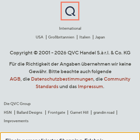
International
USA
Großbritannien
Italien
Japan
Copyright © 2001 - 2026 QVC Handel S.à r.l. & Co. KG
Für die Richtigkeit der Angaben übernehmen wir keine
Gewähr. Bitte beachte auch folgende
AGB
, die
Datenschutzbestimmungen
, die
Community
Standards
und das
Impressum
.
Die QVC Group
HSN
Ballard Designs
Frontgate
Garnet Hill
grandin road
Improvements