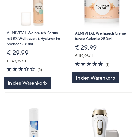
ALMIVITAL Weihrauch-Serum
ALMIVITAL Weihrauch Creme
mit 8% Weihrauch & Hyaluron im
für die Gelenke 250ml
Spender 200ml
€ 29,99
€ 29,99
€ 119,96/1 l
€ 149,95/1 l
5.0
1
(1)
3.2
6
von
Bewertungen
(6)
von
Bewertungen
5
In den Warenkorb
5
In den Warenkorb