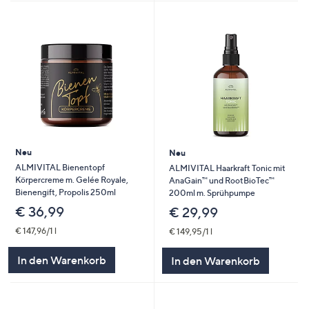
Neu
Neu
ALMIVITAL Bienentopf
ALMIVITAL Haarkraft Tonic mit
Körpercreme m. Gelée Royale,
AnaGain™ und RootBioTec™
Bienengift, Propolis 250ml
200ml m. Sprühpumpe
€ 36,99
€ 29,99
€ 147,96/1 l
€ 149,95/1 l
In den Warenkorb
In den Warenkorb