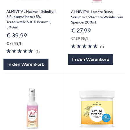
ALMIVITAL Nacken-, Schulter-
ALMIVITAL Leichte Beine
& Rückensalbe mit 5%
Serum mit 5% rotem Weinlaub im
Teufelskralle & 10% Beinwell,
Spender 200ml
500ml
€ 27,99
€ 39,99
€ 139,95/1 l
€ 79,98/1 l
5.0
1
(1)
5.0
2
von
Bewertungen
(2)
von
Bewertungen
5
In den Warenkorb
5
In den Warenkorb