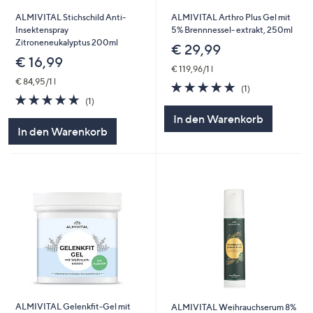
ALMIVITAL Stichschild Anti-
ALMIVITAL Arthro Plus Gel mit
Insektenspray
5% Brennnessel- extrakt, 250ml
Zitroneneukalyptus 200ml
€ 29,99
€ 16,99
€ 119,96/1 l
€ 84,95/1 l
5.0
1
(1)
5.0
1
von
Bewertungen
(1)
von
Bewertungen
5
In den Warenkorb
5
In den Warenkorb
ALMIVITAL Gelenkfit-Gel mit
ALMIVITAL Weihrauchserum 8%