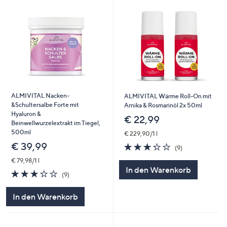
ALMIVITAL Nacken-
ALMIVITAL Wärme Roll-On mit
&Schultersalbe Forte mit
Arnika & Rosmarinöl 2x 50ml
Hyaluron &
€ 22,99
Beinwellwurzelextrakt im Tiegel,
500ml
€ 229,90/1 l
€ 39,99
3.2
9
(9)
von
Bewertungen
€ 79,98/1 l
5
In den Warenkorb
3.2
9
(9)
von
Bewertungen
5
In den Warenkorb