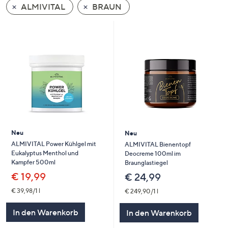
ALMIVITAL
BRAUN
oder
wischen
Sie
auf
Touch-
Geräten
nach
links
bzw.
rechts,
um
Neu
Neu
diese
ALMIVITAL Power Kühlgel mit
ALMIVITAL Bienentopf
Eukalyptus Menthol und
Deocreme 100ml im
anzuzeigen.
Kampfer 500ml
Braunglastiegel
€ 19,99
€ 24,99
€ 39,98/1 l
€ 249,90/1 l
In den Warenkorb
In den Warenkorb