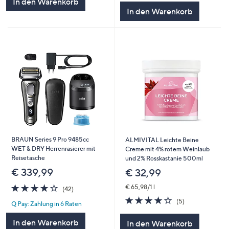
In den Warenkorb
5
In den Warenkorb
BRAUN Series 9 Pro 9485cc
ALMIVITAL Leichte Beine
WET & DRY Herrenrasierer mit
Creme mit 4% rotem Weinlaub
Reisetasche
und 2% Rosskastanie 500ml
€ 339,99
€ 32,99
3.8
42
€ 65,98/1 l
(42)
von
Bewertungen
3.8
5
(5)
Q Pay: Zahlung in 6 Raten
5
von
Bewertungen
5
In den Warenkorb
In den Warenkorb