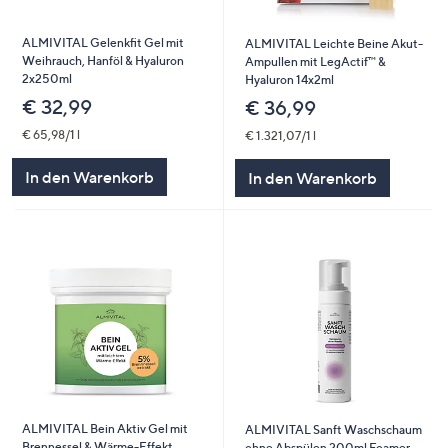
ALMIVITAL Gelenkfit Gel mit
ALMIVITAL Leichte Beine Akut-
Weihrauch, Hanföl & Hyaluron
Ampullen mit LegActif™ &
2x250ml
Hyaluron 14x2ml
€ 32,99
€ 36,99
€ 65,98/1 l
€ 1.321,07/1 l
In den Warenkorb
In den Warenkorb
ALMIVITAL Bein Aktiv Gel mit
ALMIVITAL Sanft Waschschaum
Brennessel & Wärme-Effekt
ohne Abspülen 200ml Foamer