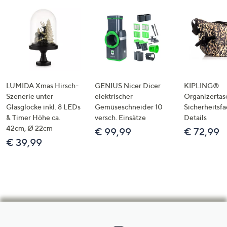
LUMIDA Xmas Hirsch-
GENIUS Nicer Dicer
KIPLING®
Szenerie unter
elektrischer
Organizertas
Glasglocke inkl. 8 LEDs
Gemüseschneider 10
Sicherheitsf
& Timer Höhe ca.
versch. Einsätze
Details
42cm, Ø 22cm
€ 99,99
€ 72,99
€ 39,99
Hilfeseiten,
Service