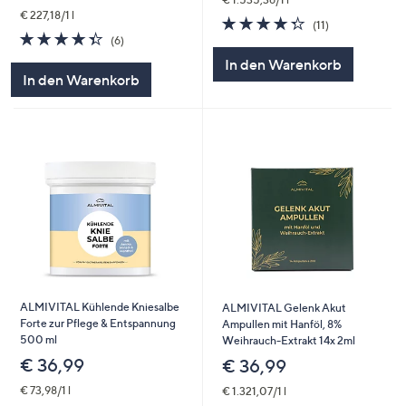
€ 227,18/1 l
4.3
11
(11)
4.3
6
von
Bewertungen
(6)
von
Bewertungen
5
In den Warenkorb
5
In den Warenkorb
ALMIVITAL Kühlende Kniesalbe
ALMIVITAL Gelenk Akut
Forte zur Pflege & Entspannung
Ampullen mit Hanföl, 8%
500 ml
Weihrauch-Extrakt 14x 2ml
€ 36,99
€ 36,99
€ 73,98/1 l
€ 1.321,07/1 l