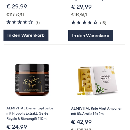
€ 29,99
€ 29,99
€ 119,96/1 l
€ 119,96/1 l
4.3
3
4.3
15
(3)
(15)
von
Bewertungen
von
Bewertungen
5
5
In den Warenkorb
In den Warenkorb
ALMIVITAL Bienentopf Salbe
ALMIVITAL Knie Akut Ampullen
mit Propolis Extrakt, Gelée
mit 8% Arnika 14x 2ml
Royale & Bienengift 110ml
€ 42,99
€ 24,99
€ 1.535,36/1 l