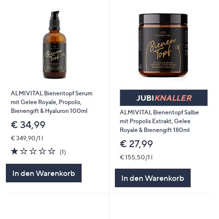
ALMIVITAL Bienentopf Serum
JUBI
KNALLER
mit Gelee Royale, Propolis,
Bienengift & Hyaluron 100ml
ALMIVITAL Bienentopf Salbe
mit Propolis Extrakt, Gelee
€ 34,99
Royale & Bienengift 180ml
€ 349,90/1 l
€ 27,99
1.0
1
(1)
€ 155,50/1 l
von
Bewertungen
5
In den Warenkorb
In den Warenkorb