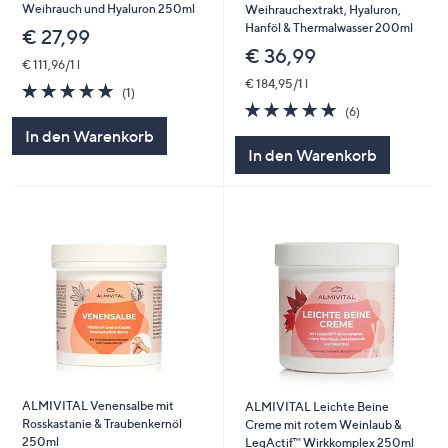
Weihrauch und Hyaluron 250ml
Weihrauchextrakt, Hyaluron,
Hanföl & Thermalwasser 200ml
€ 27,99
€ 36,99
€ 111,96/1 l
€ 184,95/1 l
5.0
1
(1)
von
Bewertungen
4.8
6
(6)
5
von
Bewertungen
In den Warenkorb
5
In den Warenkorb
ALMIVITAL Venensalbe mit
ALMIVITAL Leichte Beine
Rosskastanie & Traubenkernöl
Creme mit rotem Weinlaub &
250ml
LegActif™ Wirkkomplex 250ml