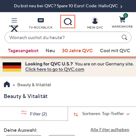
Du bist neu bei QVC? Spare 10 Euro! Code: HalloQVC
Zum
Hauptinhalt
springen
0
MENÜ
WARENKORB
TV-RÜCKBLICK
MEIN QVC
Wonach
suchst
Wenn
du
Tagesangebot
Neu
30 Jahre QVC
Cool mit QVC
Vorschläge
heute?
verfügbar
sind,
verwenden
Sie
Beauty & Vitalität
die
Beauty & Vitalität
Pfeiltasten
nach
oben
Sortieren:
Top-Treffer
Filter
(2)
und
nach
Deine Auswahl:
Alle Filter aufheben
unten