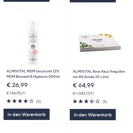
ALMIVITAL MSM Serum mit 12%
ALMIVITAL Knie Akut Ampullen
MSM Beinwell & Hyaluron 200ml
mit 8% Arnika 30 x 2ml
€ 26,99
€ 64,99
€ 134,95/1 l
€ 1.083,17/1 l
3.8
5
3.4
5
(5)
(5)
von
Bewertungen
von
Bewertungen
5
5
In den Warenkorb
In den Warenkorb