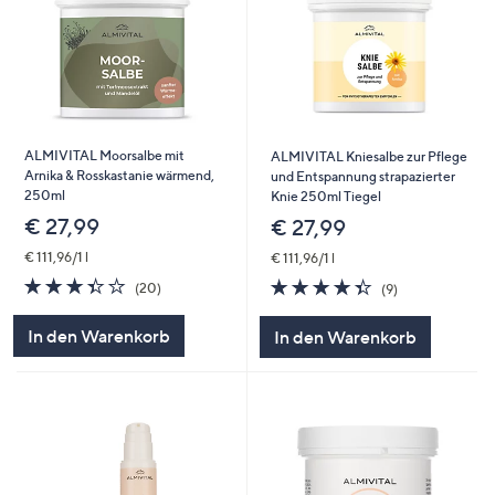
ALMIVITAL Moorsalbe mit
ALMIVITAL Kniesalbe zur Pflege
Arnika & Rosskastanie wärmend,
und Entspannung strapazierter
250ml
Knie 250ml Tiegel
€ 27,99
€ 27,99
€ 111,96/1 l
€ 111,96/1 l
3.4
20
4.3
9
(20)
(9)
von
Bewertungen
von
Bewertungen
5
5
In den Warenkorb
In den Warenkorb