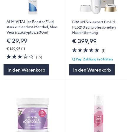
ALMIVITAL Ice Booster Fluid
BRAUN Silk-expert Pro IPL
stark kühlend mit Menthol, Aloe
PL5210 zur professionellen
Vera & Eukalyptus, 200ml
Haarentfernung
€ 29,99
€ 399,99
5.0
1
€ 149,95/1 l
(1)
von
Bewertungen
3.2
15
(15)
Q Pay: Zahlung in 6 Raten
5
von
Bewertungen
5
In den Warenkorb
In den Warenkorb