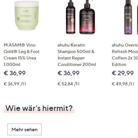
M.ASAM® Vino
ahuhu Keratin
ahuhu Overn
Gold® Leg & Foot
Shampoo 500ml &
Refresh Mous
Cream 15% Urea
Instant Repair
Coffein 2x 3
1.000ml
Conditioner 200ml
Edition
€ 36,99
€ 36,99
€ 29,99
€ 36,99 /1 l
€ 52,84 /1 l
€ 49,98 /1 l
Wie wär's hiermit?
Mehr sehen