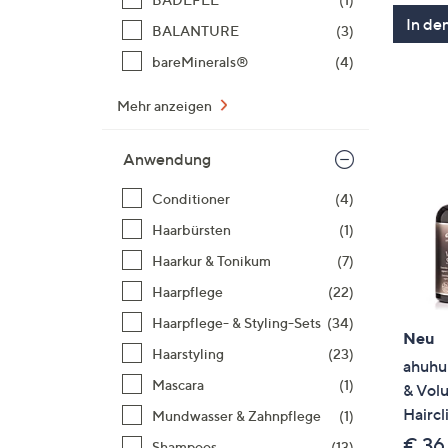
In de
BALANTURE
(3)
bareMinerals®
(4)
Mehr anzeigen
Anwendung
Conditioner
(4)
Haarbürsten
(1)
Haarkur & Tonikum
(7)
Haarpflege
(22)
Haarpflege- & Styling-Sets
(34)
Neu
Haarstyling
(23)
ahuhu
Mascara
(1)
& Vol
Haircl
Mundwasser & Zahnpflege
(1)
€ 36
Shampoos
(13)