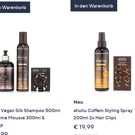
von
Bewertungen
In den Warenkorb
n Warenkorb
5
Neu
 Vegan Silk Shampoo 500ml
ahuhu Coffein Styling Spray
ume Mousse 300ml &
200ml 2x Hair Clips
ip
€ 19,99
,99