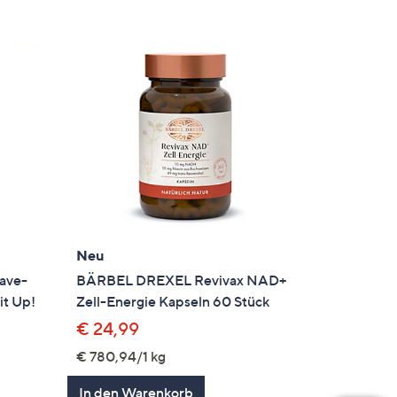
Neu
eave-
BÄRBEL DREXEL Revivax NAD+
it Up!
Zell-Energie Kapseln 60 Stück
€ 24,99
€ 780,94/1 kg
In den Warenkorb