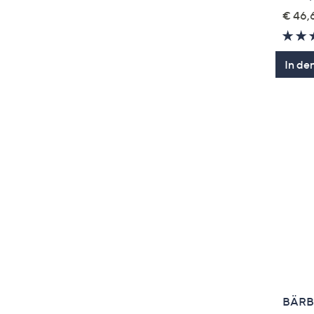
€ 46,6
In de
BÄRBE