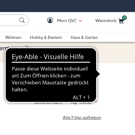
0
Mein QVC
Warenkorb
Einkaufswagen ist le
Wohnen
Hobby & Basteln
Haus & Garten
Sortieren nach:
Top-Treffer
Alle Filter aufheben