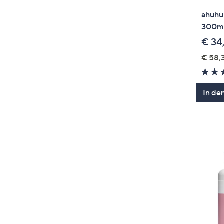
ahuhu 
300m
€ 34
€ 58,3
In de