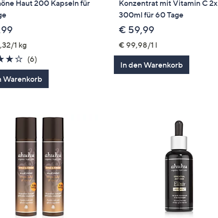
höne Haut 200 Kapseln für
Konzentrat mit Vitamin C 2x
ge
300ml für 60 Tage
,99
€ 59,99
,32/1 kg
€ 99,98/1 l
3.8
6
(6)
In den Warenkorb
von
Bewertungen
n Warenkorb
5