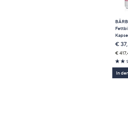
BÄRBE
Fettbi
Kapsel
€ 37
€ 417,
In de