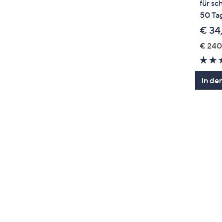
für sc
50 Ta
€ 34
€ 240
In de