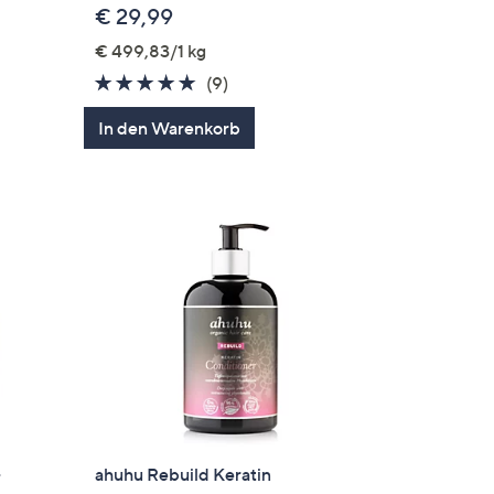
€ 29,99
€ 499,83/1 kg
ngen
4.7
9
(9)
von
Bewertungen
In den Warenkorb
5
-
ahuhu Rebuild Keratin