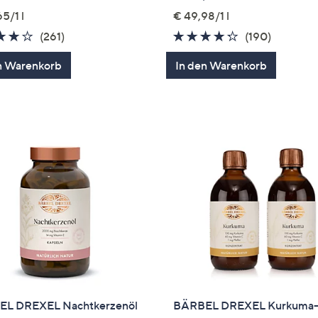
5/1 l
€ 49,98/1 l
3.6
261
4.2
190
(261)
(190)
von
Bewertungen
von
Bewertu
n Warenkorb
In den Warenkorb
5
5
L DREXEL Nachtkerzenöl
BÄRBEL DREXEL Kurkuma