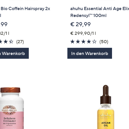
Bio Coffein Hairspray 2x
ahuhu Essential Anti Age Elix
l
Redensyl™ 100ml
,99
€ 29,99
2/1 l
€ 299,90/1 l
4.3
27
3.8
50
(27)
(50)
von
Bewertungen
von
Bewertun
n Warenkorb
In den Warenkorb
5
5