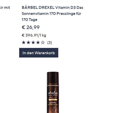
ir mit
BÄRBEL DREXEL Vitamin D3 Das
Sonnenvitamin 170 Presslinge für
170 Tage
€ 26,99
€ 396,91/1 kg
gen
3.7
3
(3)
von
Bewertungen
In den Warenkorb
5