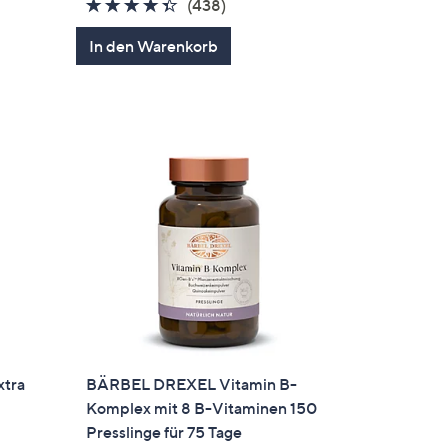
4.3
438
(438)
von
Bewertungen
In den Warenkorb
5
xtra
BÄRBEL DREXEL Vitamin B-
Komplex mit 8 B-Vitaminen 150
Presslinge für 75 Tage