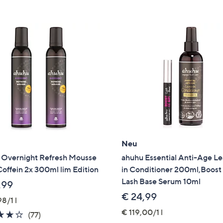
e
f
ouch-
eräten
ach
nks
zw.
chts,
m
ese
zuzeigen.
Neu
 Overnight Refresh Mousse
ahuhu Essential Anti-Age L
Coffein 2x 300ml lim Edition
in Conditioner 200ml,Boost 
Lash Base Serum 10ml
,99
€ 24,99
8/1 l
€ 119,00/1 l
3.6
77
(77)