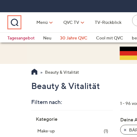
Zum
Hauptinhalt
springen
W
Menü
QVC TV
TV-Rückblick
su
W
d
Vo
Tagesangebot
Neu
30 Jahre QVC
Cool mit QVC
be
h
ve
QLINARISCH
Technik
si
v
Si
Beauty & Vitalität
di
Pf
Beauty & Vitalität
n
o
Filtern nach:
u
1 - 96 vo
n
Zur
u
Kategorie
Deine 
Produktliste
o
springen
BÄR
Make-up
(1)
w