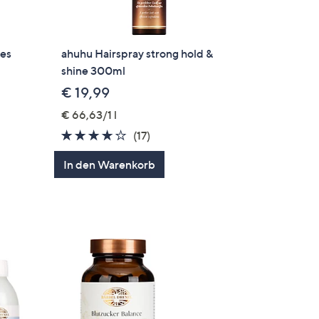
des
ahuhu Hairspray strong hold &
shine 300ml
€ 19,99
€ 66,63/1 l
3.6
17
(17)
gen
von
Bewertungen
In den Warenkorb
5