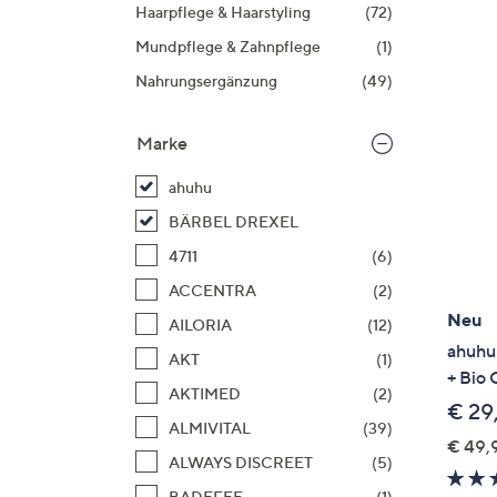
Si
Haarpflege & Haarstyling
(72)
au
Mundpflege & Zahnpflege
(1)
T
Nahrungsergänzung
(49)
G
n
Marke
li
b
ahuhu
re
BÄRBEL DREXEL
u
di
4711
(6)
an
ACCENTRA
(2)
Neu
AILORIA
(12)
ahuhu
AKT
(1)
+ Bio 
AKTIMED
(2)
€ 29
ALMIVITAL
(39)
€ 49,9
ALWAYS DISCREET
(5)
BADEFEE
(1)