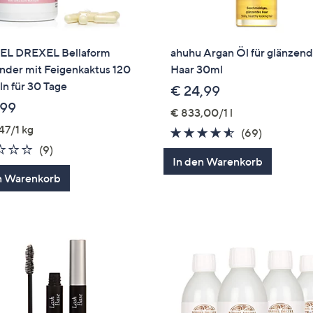
L DREXEL Bellaform
ahuhu Argan Öl für glänzen
nder mit Feigenkaktus 120
Haar 30ml
n für 30 Tage
€ 24,99
,99
€ 833,00/1 l
47/1 kg
4.4
69
(69)
1.8
9
von
Bewertun
(9)
In den Warenkorb
von
Bewertungen
5
n Warenkorb
5