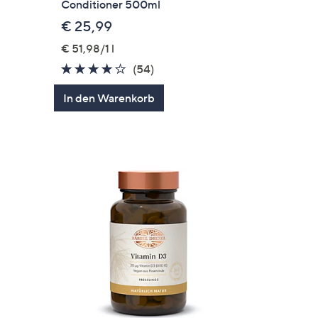
Conditioner 500ml
€ 25,99
€ 51,98/1 l
4.2
54
(54)
von
Bewertungen
In den Warenkorb
5