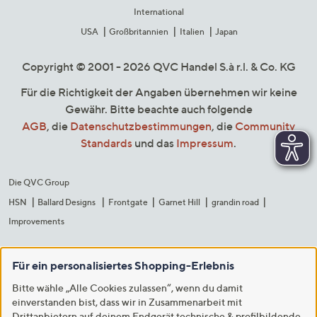
International
USA
Großbritannien
Italien
Japan
Copyright © 2001 - 2026 QVC Handel S.à r.l. & Co. KG
Für die Richtigkeit der Angaben übernehmen wir keine
Gewähr. Bitte beachte auch folgende
AGB
, die
Datenschutzbestimmungen
, die
Community
Standards
und das
Impressum
.
Die QVC Group
HSN
Ballard Designs
Frontgate
Garnet Hill
grandin road
Improvements
Für ein personalisiertes Shopping-Erlebnis
Bitte wähle „Alle Cookies zulassen“, wenn du damit
einverstanden bist, dass wir in Zusammenarbeit mit
Drittanbietern auf deinem Endgerät technische & profilbildende