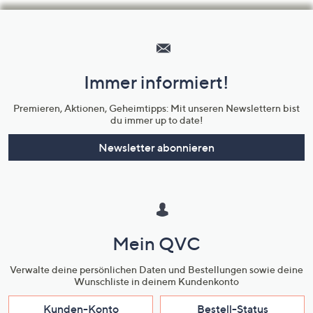
Hilfeseiten,
Service
und
Immer informiert!
Unternehmensinformationen
Premieren, Aktionen, Geheimtipps: Mit unseren Newslettern bist
du immer up to date!
Newsletter abonnieren
Mein QVC
Verwalte deine persönlichen Daten und Bestellungen sowie deine
Wunschliste in deinem Kundenkonto
Kunden-Konto
Bestell-Status