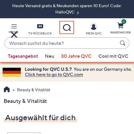
Heute Versand gratis & Neukunden sparen 10 Euro! Code:
Zum
Hauptinhalt
HalloQVC
springen
0
MENÜ
WARENKORB
TV-RÜCKBLICK
MEIN QVC
Wonach
suchst
Wenn
du
Tagesangebot
Neu
30 Jahre QVC
Cool mit QVC
Vorschläge
heute?
verfügbar
sind,
verwenden
Sie
Beauty & Vitalität
die
Beauty & Vitalität
Pfeiltasten
nach
Ausgewählt für dich
oben
und
nach