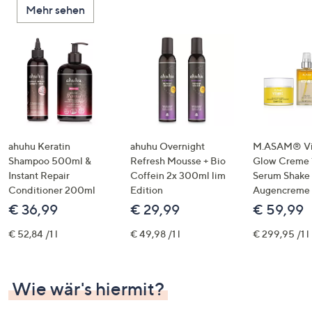
Mehr sehen
unten
oder
wischen
Sie
auf
Touch-
Geräten
nach
links
ahuhu Keratin
ahuhu Overnight
M.ASAM® Vi
bzw.
Shampoo 500ml &
Refresh Mousse + Bio
Glow Creme 
Instant Repair
Coffein 2x 300ml lim
Serum Shake
rechts,
Conditioner 200ml
Edition
Augencreme
um
€ 36,99
€ 29,99
€ 59,99
diese
anzuzeigen.
€ 52,84 /1 l
€ 49,98 /1 l
€ 299,95 /1 l
Wie wär's hiermit?