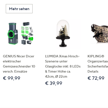
Mehr sehen
GENIUS Nicer Dicer
LUMIDA Xmas Hirsch-
KIPLING®
elektrischer
Szenerie unter
Organizertas
Gemüseschneider 10
Glasglocke inkl. 8 LEDs
Sicherheitsf
versch. Einsätze
& Timer Höhe ca.
Details
42cm, Ø 22cm
€ 99,99
€ 72,99
€ 39,99