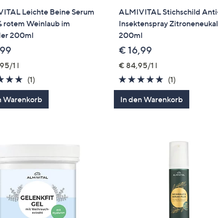
ITAL Leichte Beine Serum
ALMIVITAL Stichschild Anti
% rotem Weinlaub im
Insektenspray Zitroneneuka
er 200ml
200ml
,99
€ 16,99
95/1 l
€ 84,95/1 l
5.0
1
5.0
1
(1)
(1)
von
Bewertungen
von
Bewertung
n Warenkorb
In den Warenkorb
5
5