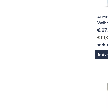
ALMIV
Weihr
€ 27
€ 111,9
In de