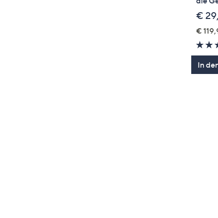
die G
€ 29
€ 119,
In de