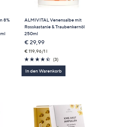
m 8%
ALMIVITAL Venensalbe mit
,
Rosskastanie & Traubenkernöl
0ml
250ml
€ 29,99
€ 119,96/1 l
4.3
3
(3)
en
von
Bewertungen
In den Warenkorb
5