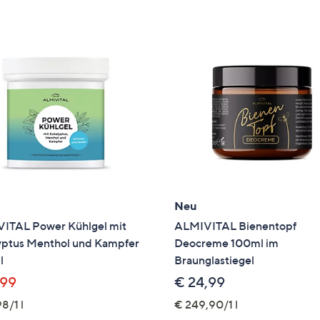
e
f
ouch-
eräten
ach
nks
zw.
chts,
m
ese
zuzeigen.
Neu
ITAL Power Kühlgel mit
ALMIVITAL Bienentopf
yptus Menthol und Kampfer
Deocreme 100ml im
l
Braunglastiegel
,99
€ 24,99
8/1 l
€ 249,90/1 l