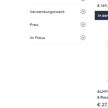
€ 149,
Verwendungszweck
In de
Preis
Im Fokus
ALMIV
& Ros
€ 27