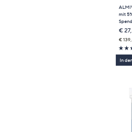
ALMIV
mit 5
Spend
€ 27
€ 139,
In de