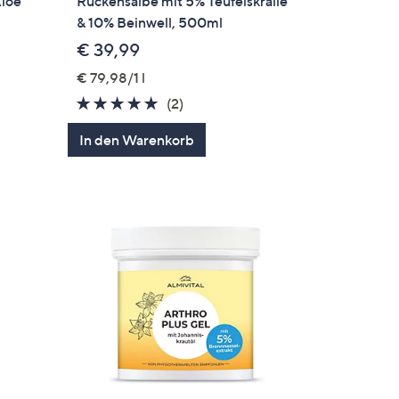
Aloe
Rückensalbe mit 5% Teufelskralle
& 10% Beinwell, 500ml
€ 39,99
€ 79,98/1 l
5.0
2
(2)
gen
von
Bewertungen
In den Warenkorb
5