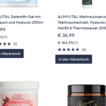
ITAL Gelenkfit-Gel mit
ALMIVITAL Weihrauchseru
auch und Hyaluron 250ml
Weihrauchextrakt, Hyaluron
Hanföl & Thermalwasser 20
,99
€ 36,99
6/1 l
€ 184,95/1 l
5.0
1
(1)
von
Bewertungen
4.8
6
(6)
n Warenkorb
5
von
Bewertung
In den Warenkorb
5