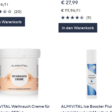
€ 27,99
6/1 l
€ 111,96/1 l
3.4
20
(20)
von
Bewertungen
4.3
9
(9)
n Warenkorb
5
von
Bewertung
In den Warenkorb
5
ITAL Weihrauch Creme für
ALMIVITAL Ice Booster Flu