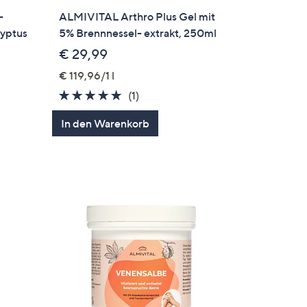
-
ALMIVITAL Arthro Plus Gel mit
lyptus
5% Brennnessel- extrakt, 250ml
€ 29,99
€ 119,96/1 l
5.0
1
(1)
von
Bewertungen
In den Warenkorb
en
5