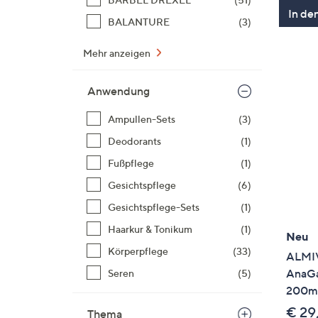
In de
BALANTURE
(3)
Mehr anzeigen
Anwendung
Ampullen-Sets
(3)
Deodorants
(1)
Fußpflege
(1)
Gesichtspflege
(6)
Gesichtspflege-Sets
(1)
Haarkur & Tonikum
(1)
Neu
Körperpflege
(33)
ALMIV
AnaGa
Seren
(5)
200ml
€ 29
Thema