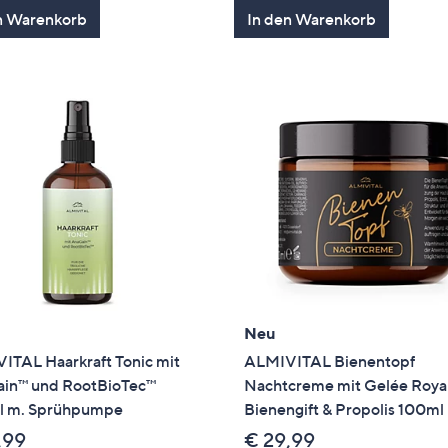
n Warenkorb
In den Warenkorb
Neu
ITAL Haarkraft Tonic mit
ALMIVITAL Bienentopf
in™ und RootBioTec™
Nachtcreme mit Gelée Roya
 m. Sprühpumpe
Bienengift & Propolis 100ml
,99
€ 29,99