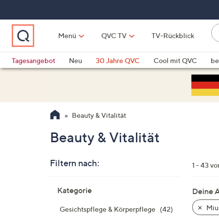
Zum
Hauptinhalt
springen
W
Menü
QVC TV
TV-Rückblick
su
W
d
Vo
Tagesangebot
Neu
30 Jahre QVC
Cool mit QVC
be
h
ve
QLINARISCH
Technik
si
v
Si
Beauty & Vitalität
di
Pf
Beauty & Vitalität
n
o
Filtern nach:
u
1 - 43 v
n
Zur
u
Kategorie
Deine 
Produktliste
o
springen
Miu
Gesichtspflege & Körperpflege
(42)
w