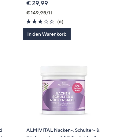
€ 29,99
€ 149,95/1 l
3.2
6
(6)
en
von
Bewertungen
In den Warenkorb
5
id
ALMIVITAL Nacken-, Schulter- &