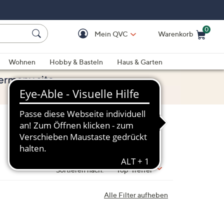
0
Mein QVC
Warenkorb
Einkaufswagen ist le
Wohnen
Hobby & Basteln
Haus & Garten
Sortieren nach:
Top-Treffer
Alle Filter aufheben