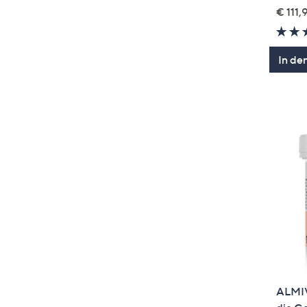
€ 111,9
In de
ALMIV