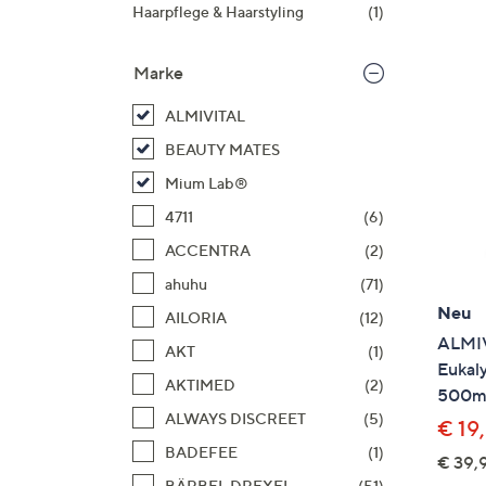
Si
Haarpflege & Haarstyling
(1)
au
T
Marke
G
n
ALMIVITAL
li
BEAUTY MATES
b
Mium Lab®
re
4711
(6)
u
di
ACCENTRA
(2)
an
ahuhu
(71)
Neu
AILORIA
(12)
ALMIV
AKT
(1)
Eukal
AKTIMED
(2)
500m
ALWAYS DISCREET
(5)
€ 19
BADEFEE
(1)
€ 39,9
BÄRBEL DREXEL
(51)