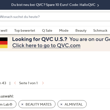
Du bist neu bei QVC? Spare 10 Euro! Code: HalloQVC
onach
chst
enn
u
rschläge
:well
Top bewertet
Q Sale
Mode
Beauty
Schmuck
eute?
rfügbar
nd,
erwenden
e
e
eiltasten
ach
ben
nd
on 43
|
Seite 1 von 1
ach
nten
Auswahl:
der
m Lab®
BEAUTY MATES
ALMIVITAL
ischen