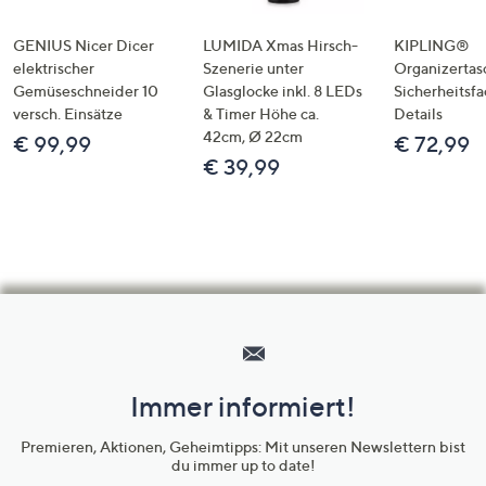
GENIUS Nicer Dicer
LUMIDA Xmas Hirsch-
KIPLING®
elektrischer
Szenerie unter
Organizertas
Gemüseschneider 10
Glasglocke inkl. 8 LEDs
Sicherheitsf
versch. Einsätze
& Timer Höhe ca.
Details
42cm, Ø 22cm
€ 99,99
€ 72,99
€ 39,99
Hilfeseiten,
Service
und
Immer informiert!
Unternehmensinformationen
Premieren, Aktionen, Geheimtipps: Mit unseren Newslettern bist
du immer up to date!