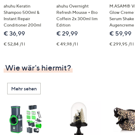
ahuhu Keratin
ahuhu Overnight
M.ASAM® Vi
Shampoo 500ml &
Refresh Mousse + Bio
Glow Creme 
Instant Repair
Coffein 2x 300ml lim
Serum Shake
Conditioner 200ml
Edition
Augencreme
€ 36,99
€ 29,99
€ 59,99
€ 52,84 /1 l
€ 49,98 /1 l
€ 299,95 /1 l
Wie wär's hiermit?
Mehr sehen