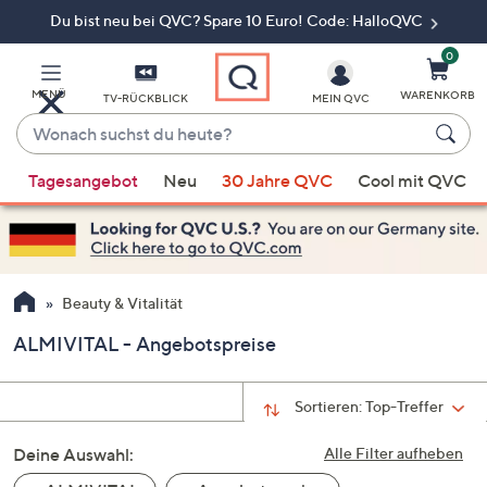
Du bist neu bei QVC? Spare 10 Euro! Code: HalloQVC
Zum
Hauptinhalt
springen
0
MENÜ
WARENKORB
TV-RÜCKBLICK
MEIN QVC
Wonach
suchst
Wenn
du
Tagesangebot
Neu
30 Jahre QVC
Cool mit QVC
Vorschläge
heute?
verfügbar
sind,
verwenden
Sie
Beauty & Vitalität
die
ALMIVITAL - Angebotspreise
Pfeiltasten
nach
oben
Sortieren:
Top-Treffer
und
Deine Auswahl:
nach
Alle Filter aufheben
unten