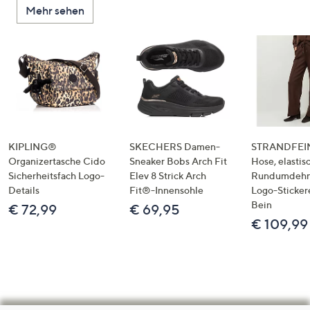
Mehr sehen
KIPLING®
SKECHERS Damen-
STRANDFEIN
Organizertasche Cido
Sneaker Bobs Arch Fit
Hose, elastis
Sicherheitsfach Logo-
Elev 8 Strick Arch
Rundumdeh
Details
Fit®-Innensohle
Logo-Sticker
Bein
€ 72,99
€ 69,95
€ 109,99