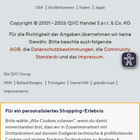
USA
Großbritannien
Italien
Japan
Copyright © 2001 - 2026 QVC Handel S.à r.l. & Co. KG
Für die Richtigkeit der Angaben übernehmen wir keine
Gewähr. Bitte beachte auch folgende
AGB
, die
Datenschutzbestimmungen
, die
Community
Standards
und das
Impressum
.
Die QVC Group
HSN
Ballard Designs
Frontgate
Garnet Hill
grandin road
Improvements
Für ein personalisiertes Shopping-Erlebnis
Bitte wähle „Alle Cookies zulassen“, wenn du damit
einverstanden bist, dass wir in Zusammenarbeit mit
Drittanbietern auf deinem Endgerät technische & profilbildende
Cookies und andere Tracking-Technologien zu Analyse- &