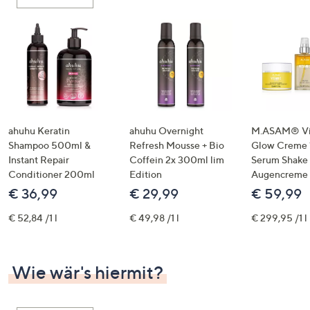
oder
wischen
Sie
auf
Touch-
Geräten
nach
links
ahuhu Keratin
ahuhu Overnight
M.ASAM® Vi
bzw.
Shampoo 500ml &
Refresh Mousse + Bio
Glow Creme 
Instant Repair
Coffein 2x 300ml lim
Serum Shake
rechts,
Conditioner 200ml
Edition
Augencreme
um
€ 36,99
€ 29,99
€ 59,99
diese
anzuzeigen.
€ 52,84 /1 l
€ 49,98 /1 l
€ 299,95 /1 l
Wie wär's hiermit?