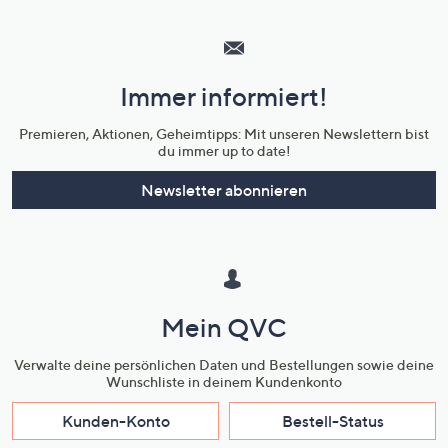
Hilfeseiten,
Service
und
Immer informiert!
Unternehmensinformationen
Premieren, Aktionen, Geheimtipps: Mit unseren Newslettern bist
du immer up to date!
Newsletter abonnieren
Mein QVC
Verwalte deine persönlichen Daten und Bestellungen sowie deine
Wunschliste in deinem Kundenkonto
Kunden-Konto
Bestell-Status