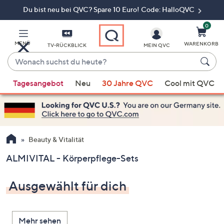
Du bist neu bei QVC? Spare 10 Euro! Code: HalloQVC
Zum
Hauptinhalt
springen
0
MENÜ
WARENKORB
TV-RÜCKBLICK
MEIN QVC
Wonach
suchst
Wenn
du
Tagesangebot
Neu
30 Jahre QVC
Cool mit QVC
Vorschläge
heute?
verfügbar
sind,
verwenden
Sie
Beauty & Vitalität
die
ALMIVITAL - Körperpflege-Sets
Pfeiltasten
nach
Ausgewählt für dich
oben
und
nach
Mehr sehen
unten