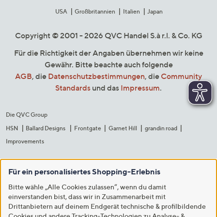
USA
Großbritannien
Italien
Japan
Copyright © 2001 - 2026 QVC Handel S.à r.l. & Co. KG
Für die Richtigkeit der Angaben übernehmen wir keine
Gewähr. Bitte beachte auch folgende
AGB
, die
Datenschutzbestimmungen
, die
Community
Standards
und das
Impressum
.
Die QVC Group
HSN
Ballard Designs
Frontgate
Garnet Hill
grandin road
Improvements
Für ein personalisiertes Shopping-Erlebnis
Bitte wähle „Alle Cookies zulassen“, wenn du damit
einverstanden bist, dass wir in Zusammenarbeit mit
Drittanbietern auf deinem Endgerät technische & profilbildende
Cookies und andere Tracking-Technologien zu Analyse- &