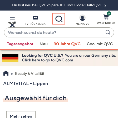
Du bist neu bei QVC? Spare 10 Euro! Code: HalloQVC
Zum
Hauptinhalt
springen
0
MENÜ
WARENKORB
TV-RÜCKBLICK
MEIN QVC
Wonach
suchst
Wenn
du
Tagesangebot
Neu
30 Jahre QVC
Cool mit QVC
Vorschläge
heute?
verfügbar
sind,
verwenden
Sie
Beauty & Vitalität
die
ALMIVITAL - Lippen
Pfeiltasten
nach
Ausgewählt für dich
oben
und
nach
Mehr sehen
unten