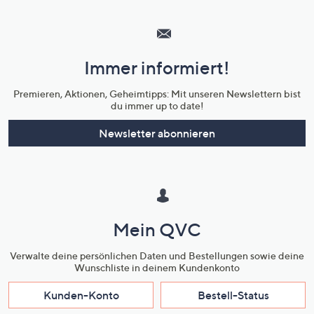
Hilfeseiten,
Service
und
Immer informiert!
Unternehmensinformationen
Premieren, Aktionen, Geheimtipps: Mit unseren Newslettern bist
du immer up to date!
Newsletter abonnieren
Mein QVC
Verwalte deine persönlichen Daten und Bestellungen sowie deine
Wunschliste in deinem Kundenkonto
Kunden-Konto
Bestell-Status