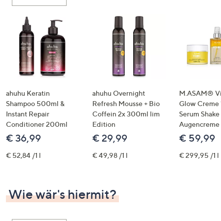
oder
wischen
Sie
auf
Touch-
Geräten
nach
links
ahuhu Keratin
ahuhu Overnight
M.ASAM® Vi
bzw.
Shampoo 500ml &
Refresh Mousse + Bio
Glow Creme 
Instant Repair
Coffein 2x 300ml lim
Serum Shake
rechts,
Conditioner 200ml
Edition
Augencreme
um
€ 36,99
€ 29,99
€ 59,99
diese
anzuzeigen.
€ 52,84 /1 l
€ 49,98 /1 l
€ 299,95 /1 l
Wie wär's hiermit?