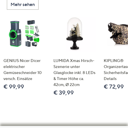
Mehr sehen
GENIUS Nicer Dicer
LUMIDA Xmas Hirsch-
KIPLING®
elektrischer
Szenerie unter
Organizertas
Gemüseschneider 10
Glasglocke inkl. 8 LEDs
Sicherheitsf
versch. Einsätze
& Timer Höhe ca.
Details
42cm, Ø 22cm
€ 99,99
€ 72,99
€ 39,99